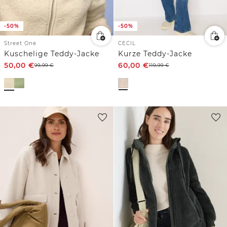
-50%
-50%
Street One
CECIL
Kuschelige Teddy-Jacke
Kurze Teddy-Jacke
50,00
€
60,00
€
99,99
€
119,99
€