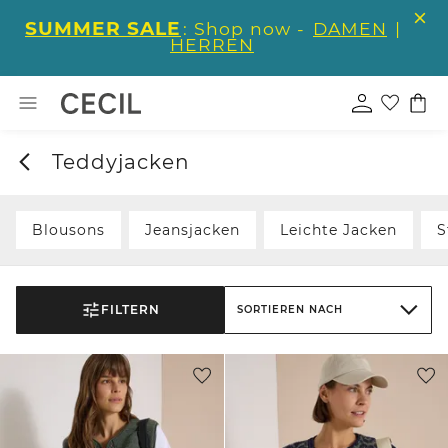
SUMMER SALE
: Shop now -
DAMEN
|
HERREN
Teddyjacken
Blousons
Jeansjacken
Leichte Jacken
S
FILTERN
SORTIEREN NACH