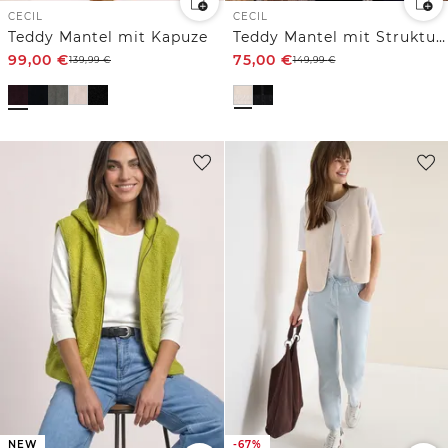
CECIL
CECIL
Teddy Mantel mit Kapuze
Teddy Mantel mit Strukturmix
99,00
€
75,00
€
139,99
€
149,99
€
NEW
-67%