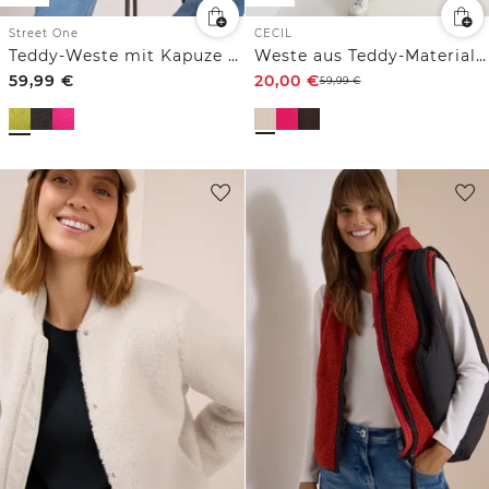
Street One
CECIL
Teddy-Weste mit Kapuze und Zipper
Weste aus Teddy-Material mit Rundhals
59,99
€
20,00
€
59,99
€