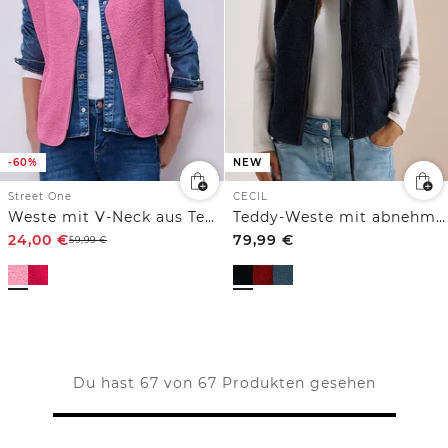
-60%
NEW
Street One
CECIL
Weste mit V-Neck aus Teddy-Material
Teddy-Weste mit abnehmbarer Kapuze
24,00
€
79,99
€
59,99
€
Du hast 67 von 67 Produkten gesehen