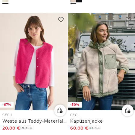
-67%
-50%
CECIL
CECIL
Weste aus Teddy-Material mit Rundhals
Kapuzenjacke
20,00
€
60,00
€
59,99
€
119,99
€