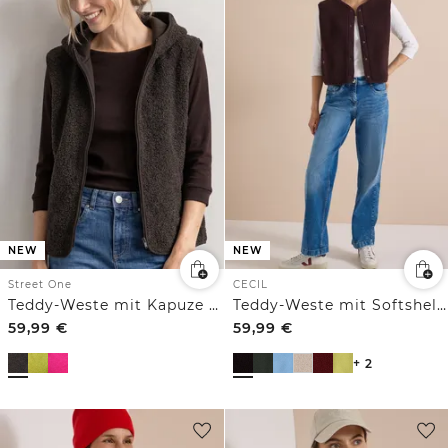
NEW
NEW
Street One
CECIL
Teddy-Weste mit Kapuze und Zipper
Teddy-Weste mit Softshelldetails
59,99
€
59,99
€
+ 2