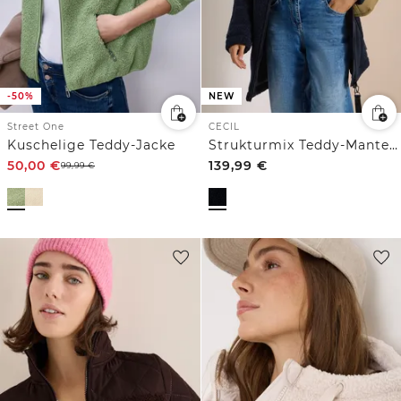
-50%
NEW
Street One
CECIL
Kuschelige Teddy-Jacke
Strukturmix Teddy-Mantel mit Kapuze
50,00
€
139,99
€
99,99
€