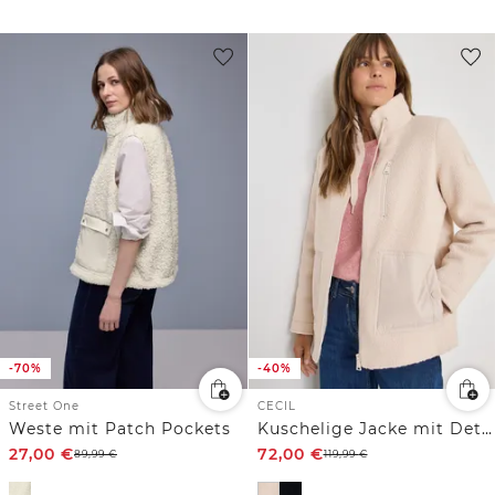
-70%
-40%
Street One
CECIL
Weste mit Patch Pockets
Kuschelige Jacke mit Details
27,00
€
72,00
€
89,99
€
119,99
€