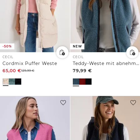
-50%
NEW
CECIL
CECIL
Cordmix Puffer Weste
Teddy-Weste mit abnehmbarer Kapuze
65,00
€
79,99
€
129,99
€