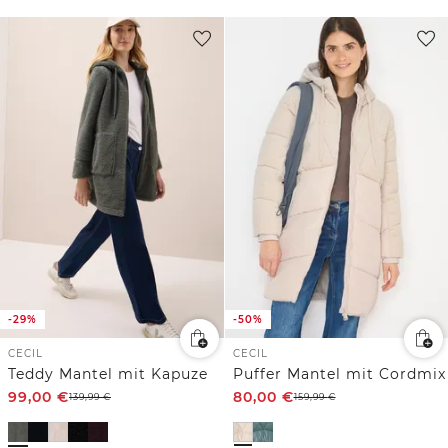
-29%
-50%
CECIL
CECIL
Teddy Mantel mit Kapuze
Puffer Mantel mit Cordmix
99,00
€
80,00
€
139,99
€
159,99
€