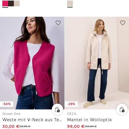
-50%
-29%
Street One
CECIL
Weste mit V-Neck aus Teddy-Material
Mantel in Wolloptik
30,00
€
99,00
€
59,99
€
139,99
€