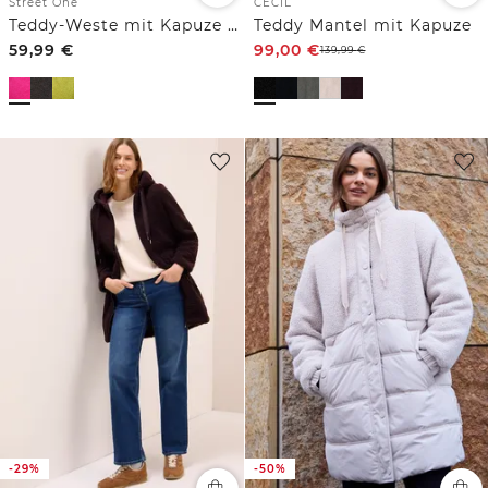
Street One
CECIL
Teddy-Weste mit Kapuze und Zipper
Teddy Mantel mit Kapuze
59,99
€
99,00
€
139,99
€
-29%
-50%