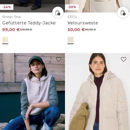
-24%
-50%
Street One
CECIL
Gefütterte Teddy-Jacke
Veloursweste
99,00
€
50,00
€
129,99
€
99,99
€