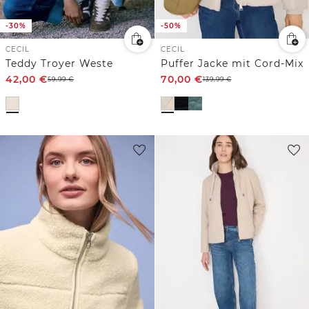
-30%
-50%
CECIL
CECIL
Teddy Troyer Weste
Puffer Jacke mit Cord-Mix
42,00
€
70,00
€
59,99
€
139,99
€