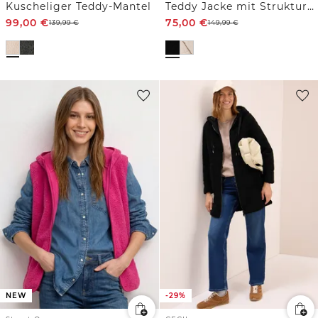
Kuscheliger Teddy-Mantel
Teddy Jacke mit Strukturmix
99,00
€
75,00
€
139,99
€
149,99
€
NEW
-29%