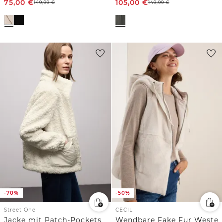
75,00
€
105,00
€
149,99
€
149,99
€
-70%
-50%
Street One
CECIL
Jacke mit Patch-Pockets
Wendbare Fake Fur Weste