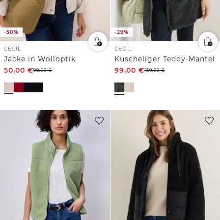
-50%
-29%
CECIL
CECIL
Jacke in Wolloptik
Kuscheliger Teddy-Mantel
50,00
€
99,00
€
99,99
€
139,99
€