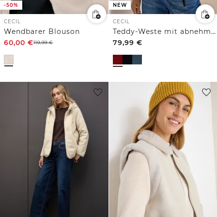
-50%
NEW
CECIL
CECIL
Wendbarer Blouson
Teddy-Weste mit abnehmbarer Kapuze
60,00
€
79,99
€
119,99
€