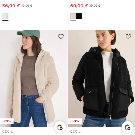
36,00
€
60,00
€
119,99
€
119,99
€
-29%
-50%
CECIL
CECIL