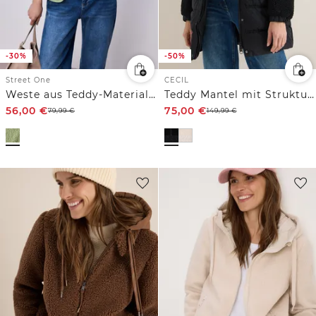
-30%
-50%
Street One
CECIL
Weste aus Teddy-Material mit Zipper
Teddy Mantel mit Strukturmix
56,00
€
75,00
€
79,99
€
149,99
€