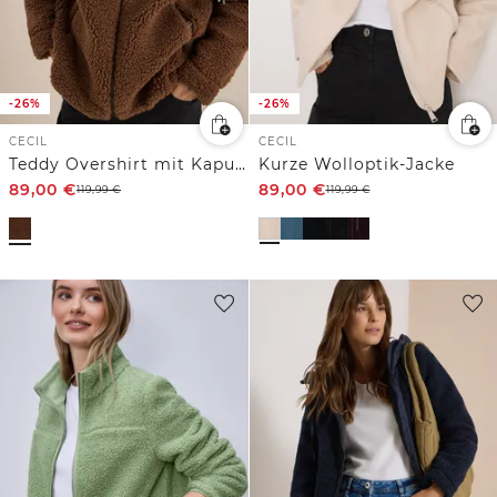
-26%
-26%
CECIL
CECIL
Teddy Overshirt mit Kapuze
Kurze Wolloptik-Jacke
89,00
€
89,00
€
119,99
€
119,99
€