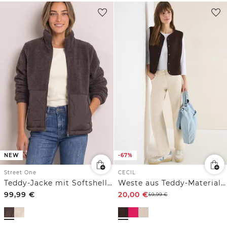
NEW
-67%
Street One
CECIL
Teddy-Jacke mit Softshelldetails
Weste aus Teddy-Material mit Rundhals
99,99
€
20,00
€
59,99
€