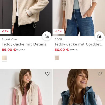
-26%
-40%
Street One
CECIL
Teddy-Jacke mit Details
Teddy-Jacke mit Corddetails
89,00
€
60,00
€
119,99
€
99,99
€