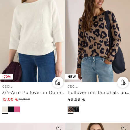
-70%
NEW
CECIL
CECIL
3/4-Arm Pullover in Dolman Passform
Pullover mit Rundhals und Leo-Muster
15,00
€
49,99
€
49,99
€