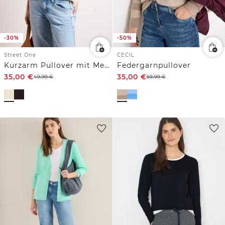
-30%
-50%
Street One
CECIL
Kurzarm Pullover mit Mesh-Struktur
Federgarnpullover
35,00
€
35,00
€
49,99
€
69,99
€