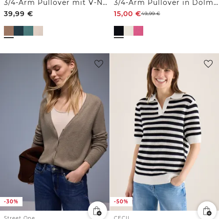
3/4-Arm Pullover mit V-Neck und Strukturfront
3/4-Arm Pullover in Dolman Passform
39,99
€
15,00
€
49,99
€
-30%
-50%
Street One
CECIL