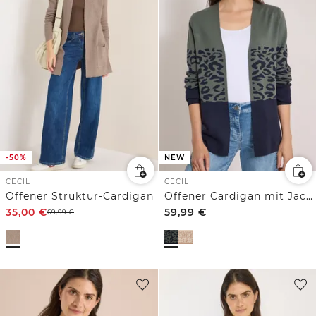
-50%
NEW
CECIL
CECIL
Offener Struktur-Cardigan
Offener Cardigan mit Jacquard-Muster
35,00
€
59,99
€
69,99
€