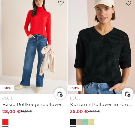
-30%
-30%
CECIL
CECIL
Basic Rollkragenpullover
Kurzarm Pullover im Crochet-Look
28,00
€
35,00
€
39,99
€
49,99
€