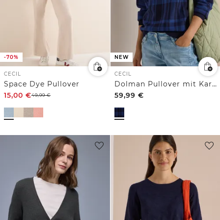
-70%
NEW
CECIL
CECIL
Space Dye Pullover
Dolman Pullover mit Karomuster
15,00
€
59,99
€
49,99
€