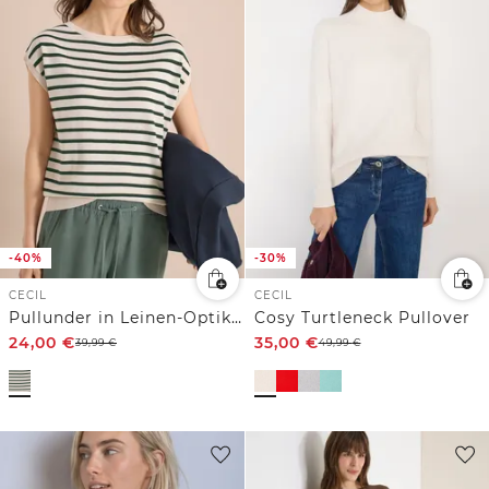
-40%
-30%
CECIL
CECIL
Pullunder in Leinen-Optik mit Streifen
Cosy Turtleneck Pullover
24,00
€
35,00
€
39,99
€
49,99
€