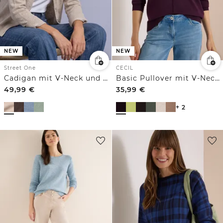
NEW
NEW
Street One
CECIL
Cadigan mit V-Neck und Knopfleiste
Basic Pullover mit V-Neck in Unifarbe
49,99
€
35,99
€
+ 2