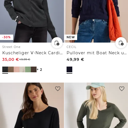
-30%
NEW
Street One
CECIL
Kuscheliger V-Neck Cardigan
Pullover mit Boat Neck und Struktur
35,00
€
49,99
€
49,99
€
+ 2