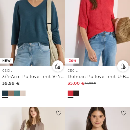
NEW
-30%
CECIL
CECIL
3/4-Arm Pullover mit V-Neck und Strukturfront
Dolman Pullover mit U-Boot-Ausschnitt
39,99
€
35,00
€
49,99
€