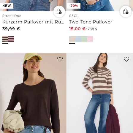
NEW
-70%
Street One
CECIL
Kurzarm Pullover mit Rundhals und Streifen
Two-Tone Pullover
39,99
€
15,00
€
49,99
€