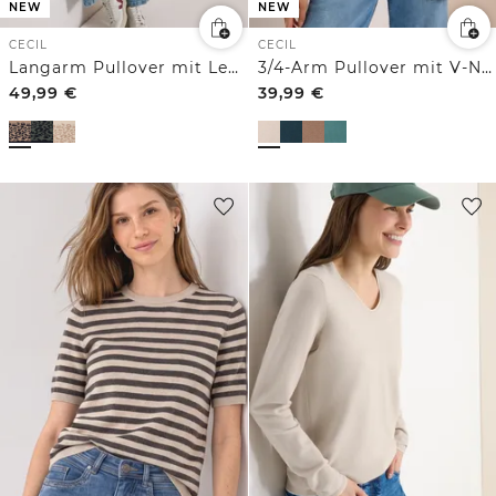
NEW
NEW
CECIL
CECIL
Langarm Pullover mit Leo-Jacquard-Muster
3/4-Arm Pullover mit V-Neck und Strukturfront
49,99
€
39,99
€