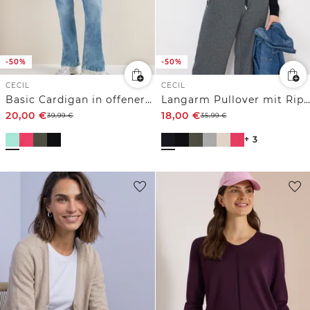
-50%
-50%
CECIL
CECIL
Basic Cardigan in offener Passform
Langarm Pullover mit Rippdetail
20,00
€
18,00
€
39,99
€
35,99
€
+ 3