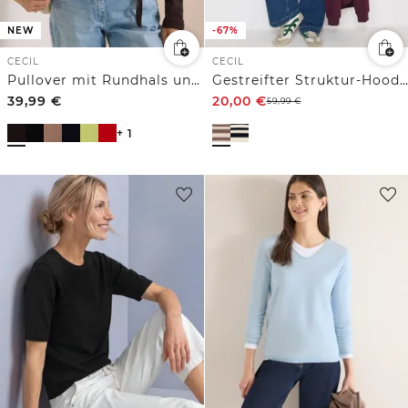
NEW
-67%
CECIL
CECIL
Pullover mit Rundhals und Struktur
Gestreifter Struktur-Hoodie
39,99
€
20,00
€
59,99
€
+ 1