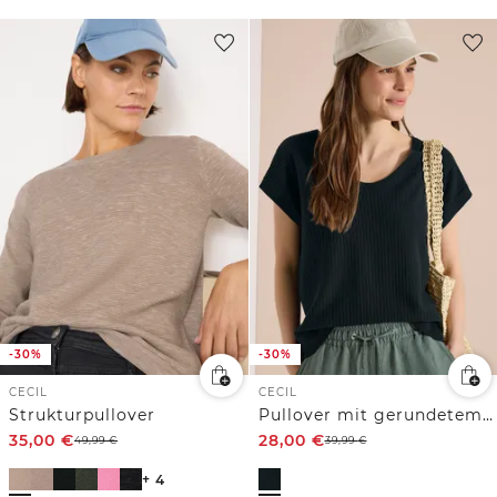
-30%
-30%
CECIL
CECIL
Strukturpullover
Pullover mit gerundetem V-Ausschnitt
35,00
€
28,00
€
49,99
€
39,99
€
+ 4