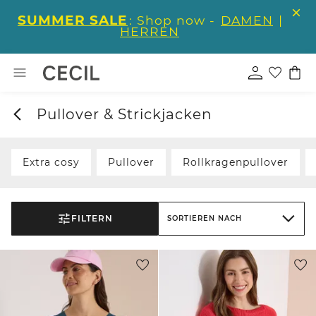
SUMMER SALE
: Shop now -
DAMEN
|
HERREN
Pullover & Strickjacken
Extra cosy
Pullover
Rollkragenpullover
FILTERN
SORTIEREN NACH