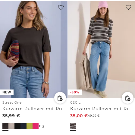
NEW
-30%
Street One
CECIL
Kurzarm Pullover mit Rundhals in Unifarbe
Kurzarm Pullover mit Rundhals und Streifen
35,99
€
35,00
€
49,99
€
+ 2