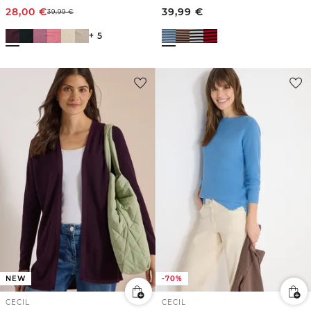
28,00
€
39,99
€
39,99
€
+ 5
NEW
-70%
CECIL
CECIL