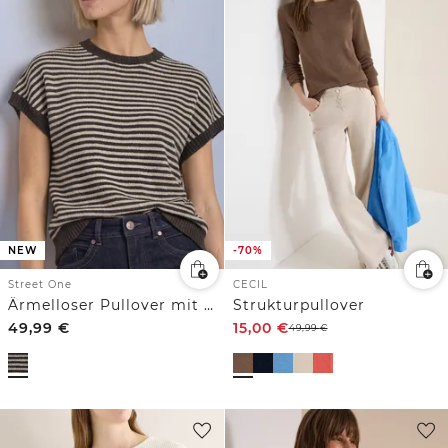
NEW
-70%
Street One
CECIL
Ärmelloser Pullover mit Rundhals
Strukturpullover
49,99
€
15,00
€
49,99
€