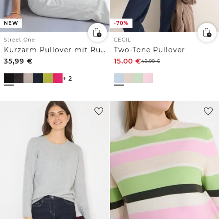
NEW
-70%
Street One
CECIL
Kurzarm Pullover mit Rundhals in Unifarbe
Two-Tone Pullover
35,99
€
15,00
€
49,99
€
+ 2