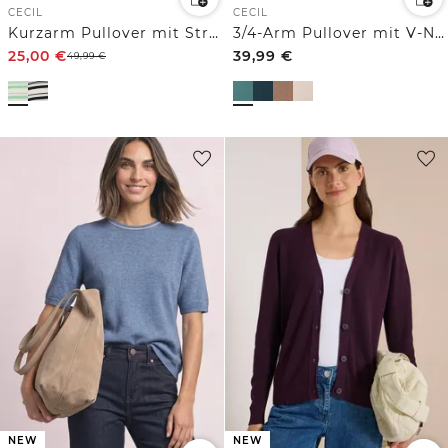
CECIL
CECIL
Kurzarm Pullover mit Streifen
3/4-Arm Pullover mit V-Neck und Strukturfront
25,00
€
39,99
€
49,99
€
NEW
NEW