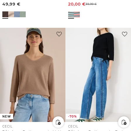
49,99
€
20,00
€
39,99
€
NEW
-70%
CECIL
CECIL