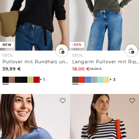
NEW
-50%
CECIL
CECIL
Pullover mit Rundhals und Struktur
Langarm Pullover mit Rippdetail
39,99
€
18,00
€
35,99
€
+ 1
+ 3