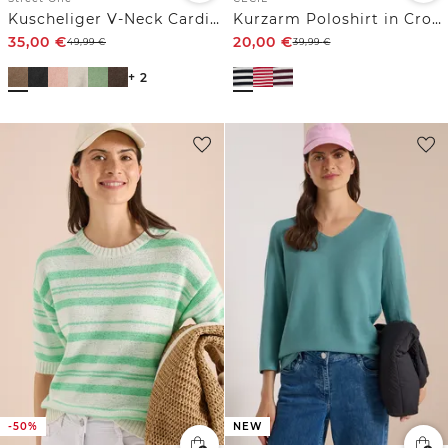
Kuscheliger V-Neck Cardigan
Kurzarm Poloshirt in Crochet-Qualität
35,00
€
20,00
€
49,99
€
39,99
€
+ 2
-50%
NEW