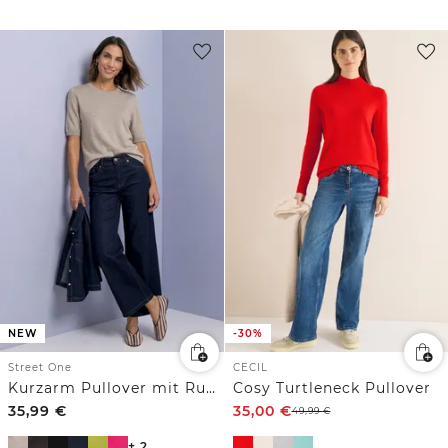
NEW
-30%
Street One
CECIL
Kurzarm Pullover mit Rundhals in Unifarbe
Cosy Turtleneck Pullover
35,99
€
35,00
€
49,99
€
+ 2