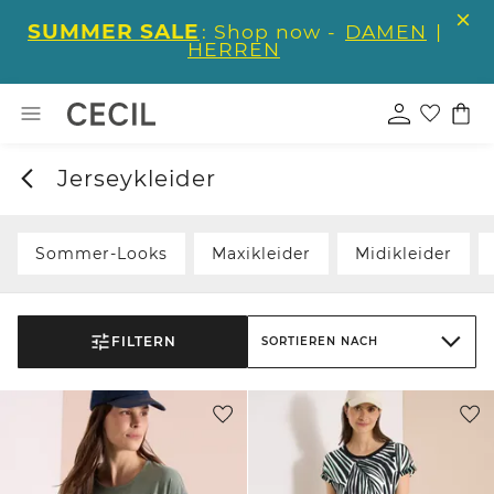
SUMMER SALE
: Shop now -
DAMEN
|
HERREN
Jerseykleider
Sommer-Looks
Maxikleider
Midikleider
FILTERN
SORTIEREN NACH