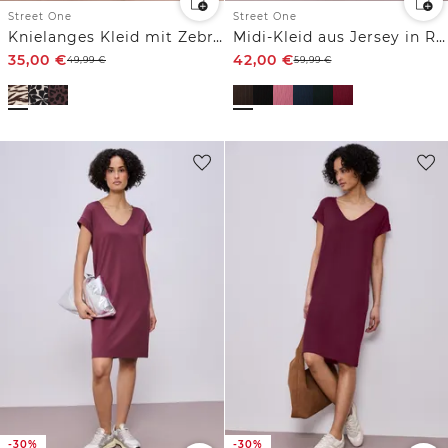
Street One
Street One
Knielanges Kleid mit Zebra-Print
Midi-Kleid aus Jersey in Rippstruktur
35,00
€
42,00
€
49,99
€
59,99
€
-30%
-30%