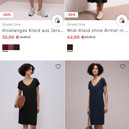
-30%
-30%
Street One
Street One
Knielanges Kleid aus Jersey
Midi-Kleid ohne Ärmel in Unifarbe
35,00
€
42,00
€
49,99
€
59,99
€