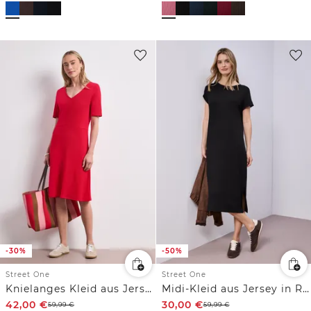
-30%
-50%
Street One
Street One
Knielanges Kleid aus Jersey mit Kurzarm
Midi-Kleid aus Jersey in Rippstruktur
42,00
€
30,00
€
59,99
€
59,99
€