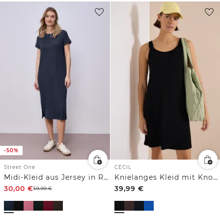
-50%
Street One
CECIL
Midi-Kleid aus Jersey in Rippstruktur
Knielanges Kleid mit Knotendetail
30,00
€
39,99
€
59,99
€