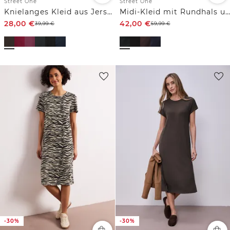
Street One
Street One
Knielanges Kleid aus Jersey
Midi-Kleid mit Rundhals und Knöpfen
28,00
€
42,00
€
39,99
€
59,99
€
-30%
-30%