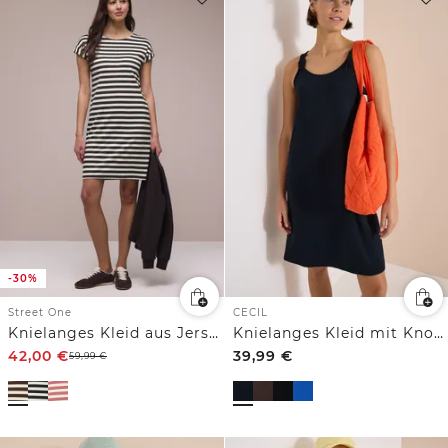
-30%
Street One
CECIL
Knielanges Kleid aus Jersey mit Streifen
Knielanges Kleid mit Knotendetail
42,00
€
39,99
€
59,99
€