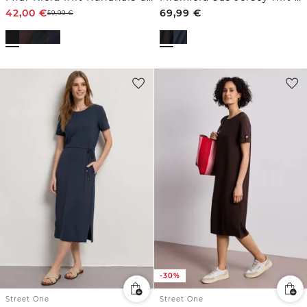
42,00
€
69,99
€
59,99
€
-30%
Street One
Street One