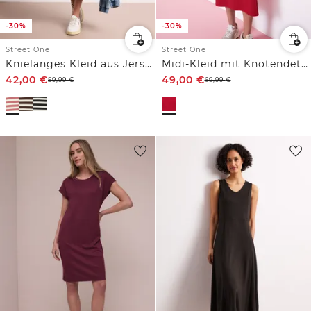
-30%
-30%
Street One
Street One
Knielanges Kleid aus Jersey mit Streifen
Midi-Kleid mit Knotendetail
42,00
€
49,00
€
59,99
€
69,99
€