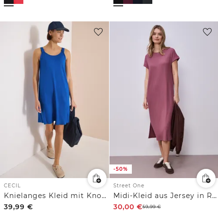
-50%
CECIL
Street One
Knielanges Kleid mit Knotendetail
Midi-Kleid aus Jersey in Rippstruktur
39,99
€
30,00
€
59,99
€