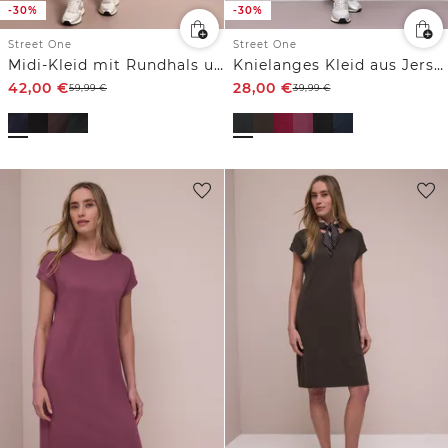
-30%
-30%
Street One
Street One
Midi-Kleid mit Rundhals und Knöpfen
Knielanges Kleid aus Jersey
42,00
€
28,00
€
59,99
€
39,99
€