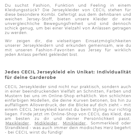
Du suchst Fashion, Funktion und Feeling in einem
Kleidungsstück? Die
Jerseykleider
von CECIL stehen für
diese besondere Kombi. Gefertigt aus dem dehnbaren und
weichen Jersey-Stoff, bieten unsere Kleider dir eine
unvergleichliche Bewegungsfreiheit und sind dennoch
schick genug, um bei einer Vielzahl von Anlässen getragen
zu werden.
Wir zeigen dir, die vielseitigen Einsatzmöglichkeiten
unserer
Jerseykleidern
und erkunden gemeinsam, wie du
mit unseren Fashion-Favoriten aus Jersey für wirklich
jeden Anlass perfekt gekleidet bist.
Jedes CECIL
Jerseykleid
ein Unikat: Individualität
für deine Garderobe
CECIL
Jerseykleider
sind nicht nur praktisch, sondern auch
in einer beeindruckenden Vielfalt an Schnitten, Farben und
Mustern bei uns im Online-Shop erhältlich. Von schlichten
einfarbigen Modellen, die deine Kurven betonen, bis hin zu
auffälligem Alloverdruck, der die Blicke auf dich zieht – mit
einem CECIL
Jerseykleid
kannst du beim Styling nur richtig
liegen.
Finde
jetzt im Online-Shop von CECIL das Kleid, das
am besten zu dir und deiner Persönlichkeit passt.
Maxikleider
,
Midikleider
,
Minikleider
, Sommerkleid oder
Strandkleid - was auch immer dein modisches Herz begehrt
- bei CECIL wirst du fündig!