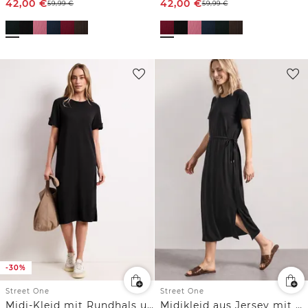
42,00
€
42,00
€
59,99
€
59,99
€
-30%
Street One
Street One
Midi-Kleid mit Rundhals und Knöpfen
Midikleid aus Jersey mit Rundhals