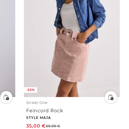
-50%
Street One
Feincord Rock
STYLE MAJA
35,00
€
69,99
€