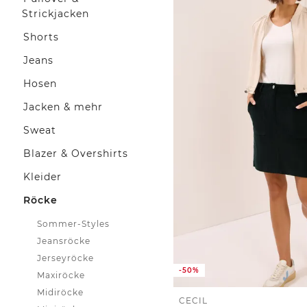
Strickjacken
Shorts
Jeans
Hosen
Jacken & mehr
Sweat
Blazer & Overshirts
Kleider
Röcke
Sommer-Styles
Jeansröcke
Jerseyröcke
-50%
Maxiröcke
Midiröcke
CECIL