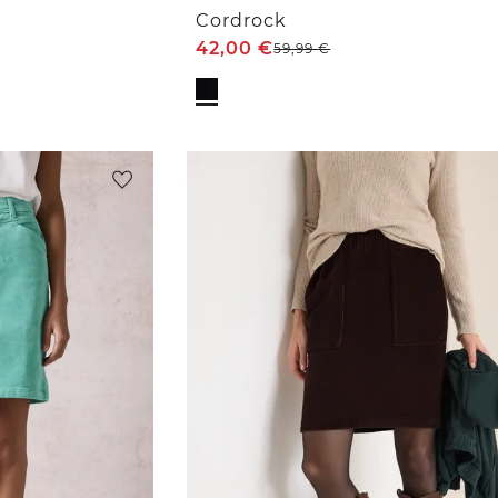
Cordrock
42,00
€
59,99
€