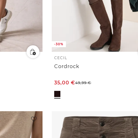
-30%
CECIL
Cordrock
35,00
€
49,99
€