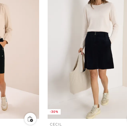
-30%
CECIL