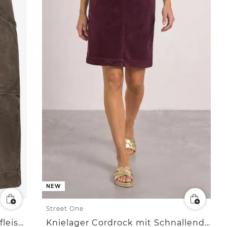
NEW
Street One
Knielanger Cordrock mit Knopfleiste
Knielager Cordrock mit Schnallendetail