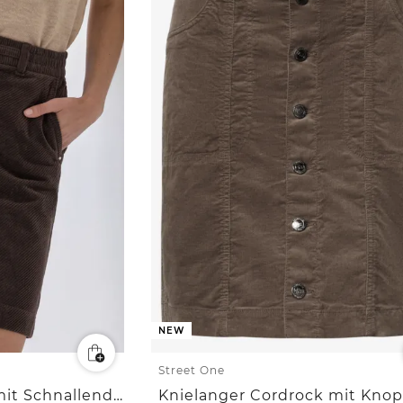
NEW
Street One
Knielager Cordrock mit Schnallendetail