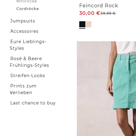
Miniröcke
Feincord Rock
Cordröcke
30,00
€
59,99
€
Jumpsuits
Accessoires
Eure Lieblings-
Styles
Rosé & Beere
Frühlings-Styles
Streifen-Looks
Prints zum
Verlieben
Last chance to buy