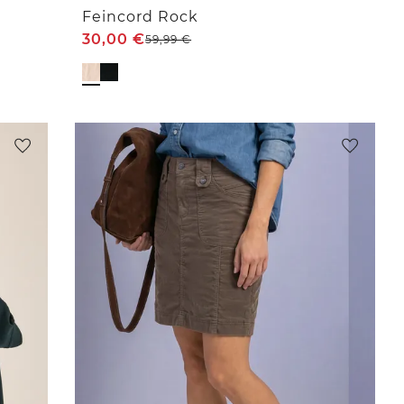
Feincord Rock
30,00
€
59,99
€