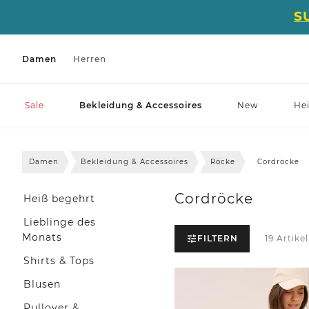
S
Damen
Herren
Sale
Bekleidung & Accessoires
New
He
Damen
Bekleidung & Accessoires
Röcke
Cordröcke
Cordröcke
Heiß begehrt
Lieblinge des
Monats
FILTERN
19 Artikel
Shirts & Tops
Blusen
Pullover &