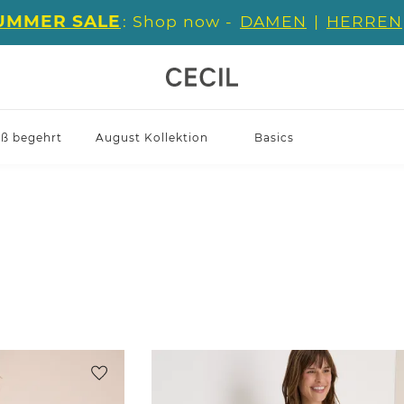
UMMER SALE
: Shop now -
DAMEN
|
HERREN
iß begehrt
August Kollektion
Basics