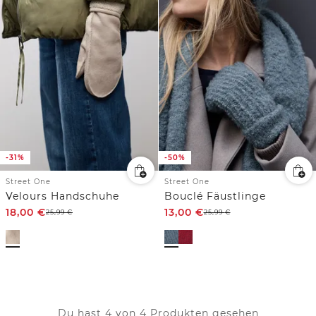
-31%
-50%
Street One
Street One
Velours Handschuhe
Bouclé Fäustlinge
18,00
€
13,00
€
25,99
€
25,99
€
Du hast 4 von 4 Produkten gesehen