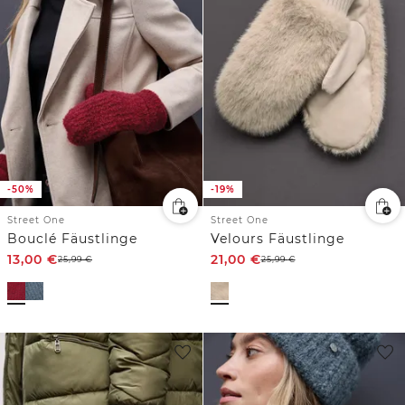
-50%
-19%
Street One
Street One
Bouclé Fäustlinge
Velours Fäustlinge
13,00
€
21,00
€
25,99
€
25,99
€