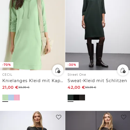
-70%
-30%
CECIL
Street One
Knielanges Kleid mit Kapuze
Sweat-Kleid mit Schlitzen
21,00
€
42,00
€
69,99
€
59,99
€