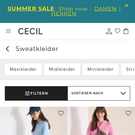
SUMMER SALE
: Shop now -
DAMEN
|
HERREN
Sweatkleider
Maxikleider
Midikleider
Minikleider
Str
FILTERN
SORTIEREN NACH