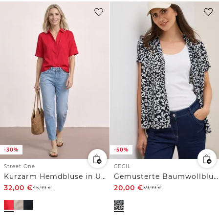
-30%
-50%
Street One
CECIL
Kurzarm Hemdbluse in Unifarbe
Gemusterte Baumwollbluse
32,00
€
20,00
€
45,99
€
39,99
€