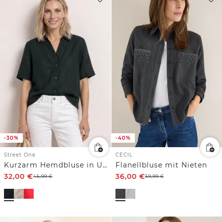
-30%
-40%
Street One
CECIL
Kurzarm Hemdbluse in Unifarbe
Flanellbluse mit Nieten
32,00
€
36,00
€
45,99
€
59,99
€