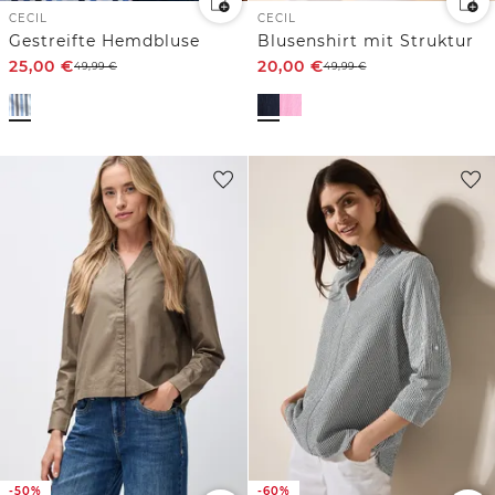
CECIL
CECIL
Gestreifte Hemdbluse
Blusenshirt mit Struktur
25,00
€
20,00
€
49,99
€
49,99
€
-50%
-60%