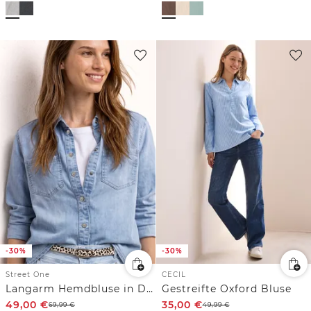
-30%
-30%
Street One
CECIL
Langarm Hemdbluse in Denim-Optik
Gestreifte Oxford Bluse
49,00
€
35,00
€
69,99
€
49,99
€