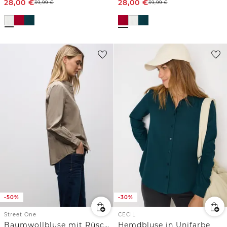
28,00
€
28,00
€
39,99
€
39,99
€
-50%
-30%
Street One
CECIL
Baumwollbluse mit Rüschen
Hemdbluse in Unifarbe