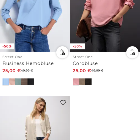
-50%
-50%
Street One
Street One
Business Hemdbluse
Cordbluse
25,00
€
25,00
€
49,99
€
49,99
€