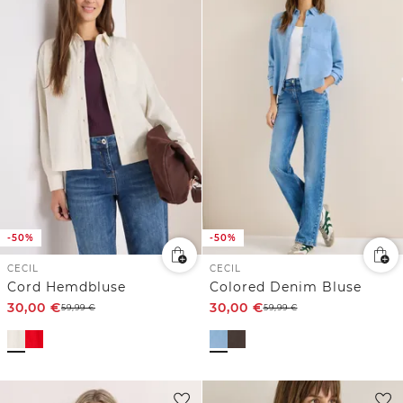
-50%
-50%
CECIL
CECIL
Cord Hemdbluse
Colored Denim Bluse
30,00
€
30,00
€
59,99
€
59,99
€