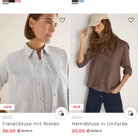
-40%
-50%
CECIL
CECIL
Flanellbluse mit Nieten
Hemdbluse in Unifarbe
36,00
€
20,00
€
59,99
€
39,99
€