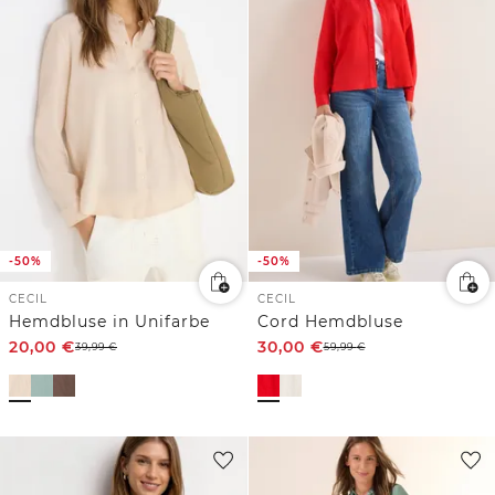
-50%
-50%
CECIL
CECIL
Hemdbluse in Unifarbe
Cord Hemdbluse
20,00
€
30,00
€
39,99
€
59,99
€