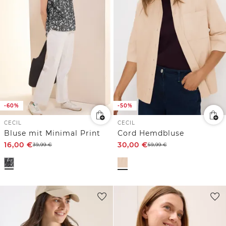
-60%
-50%
CECIL
CECIL
Bluse mit Minimal Print
Cord Hemdbluse
16,00
€
30,00
€
39,99
€
59,99
€