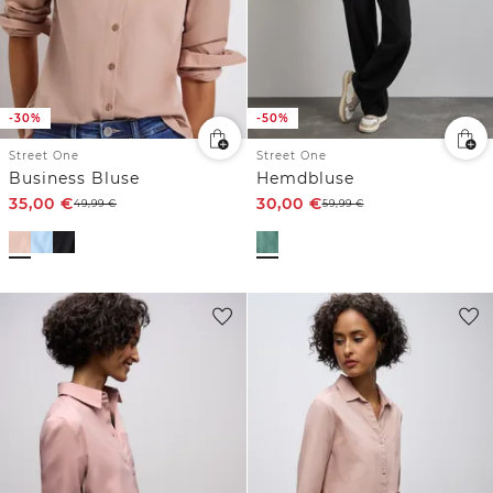
-30%
-50%
Street One
Street One
Business Bluse
Hemdbluse
35,00
€
30,00
€
49,99
€
59,99
€