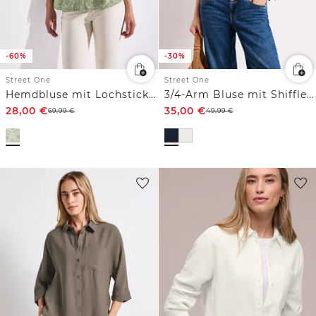
-60%
-30%
Street One
Street One
Hemdbluse mit Lochstickerei
3/4-Arm Bluse mit Shiffleydetails
28,00
€
35,00
€
69,99
€
49,99
€