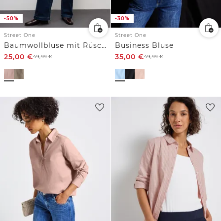
-50%
-30%
Street One
Street One
Baumwollbluse mit Rüschen
Business Bluse
25,00
€
35,00
€
49,99
€
49,99
€