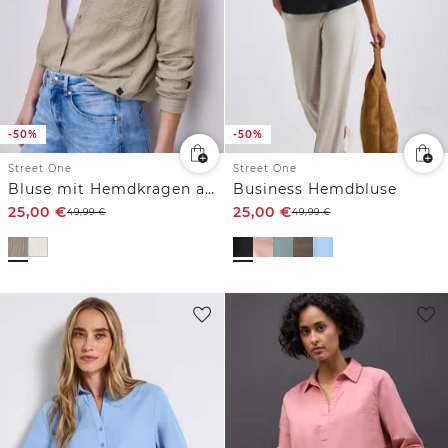
-50%
-50%
Street One
Street One
Bluse mit Hemdkragen aus Musselinstoff
Business Hemdbluse
25,00
€
25,00
€
49,99
€
49,99
€