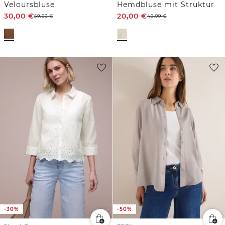
Veloursbluse
Hemdbluse mit Struktur
30,00
€
20,00
€
59,99
€
49,99
€
-30%
-50%