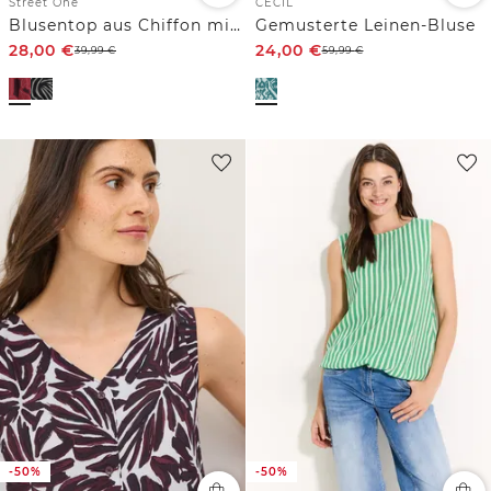
Street One
CECIL
Blusentop aus Chiffon mit Split Neck
Gemusterte Leinen-Bluse
28,00
€
24,00
€
39,99
€
59,99
€
-50%
-50%