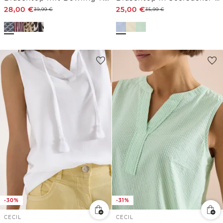
28,00
€
25,00
€
39,99
€
35,99
€
-30%
-31%
CECIL
CECIL