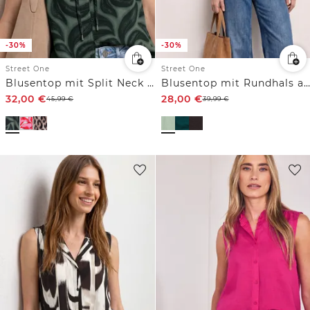
-30%
-30%
Street One
Street One
Blusentop mit Split Neck und Rüschen
Blusentop mit Rundhals aus Leinenmix
32,00
€
28,00
€
45,99
€
39,99
€