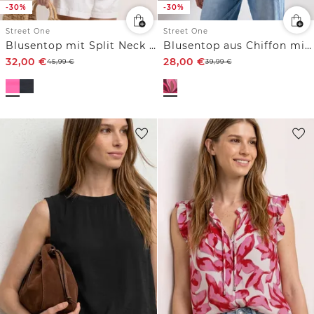
-30%
-30%
Street One
Street One
Blusentop mit Split Neck und Rüschen
Blusentop aus Chiffon mit Split Neck
32,00
€
28,00
€
45,99
€
39,99
€