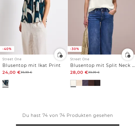
-40%
-30%
Street One
Street One
Blusentop mit Ikat Print
Blusentop mit Split Neck und Shiffleydetails
24,00
€
28,00
€
39,99
€
39,99
€
Du hast 74 von 74 Produkten gesehen