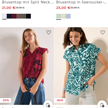
Blusentop mit Split Neck und Bändern
Blusentop in Seersucker-Qualität
21,00
€
25,00
€
29,99
€
35,99
€
-30%
-60%