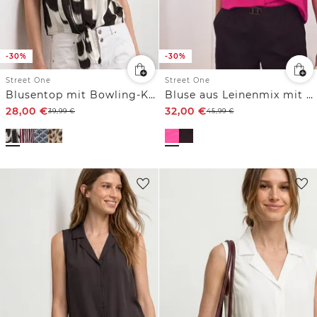
-30%
-30%
Street One
Street One
Blusentop mit Bowling-Kragen und Knoten
Bluse aus Leinenmix mit Rüschen
28,00
€
32,00
€
39,99
€
45,99
€