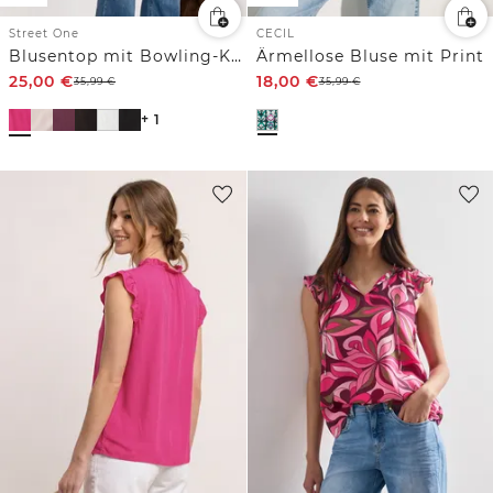
Street One
CECIL
Blusentop mit Bowling-Kragen und Knoten
Ärmellose Bluse mit Print
25,00
€
18,00
€
35,99
€
35,99
€
+ 1