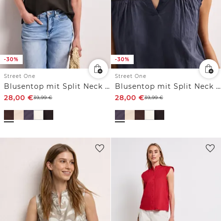
-30%
-30%
Street One
Street One
Blusentop mit Split Neck und Shiffleydetails
Blusentop mit Split Neck und Shiffleydetails
28,00
€
28,00
€
39,99
€
39,99
€