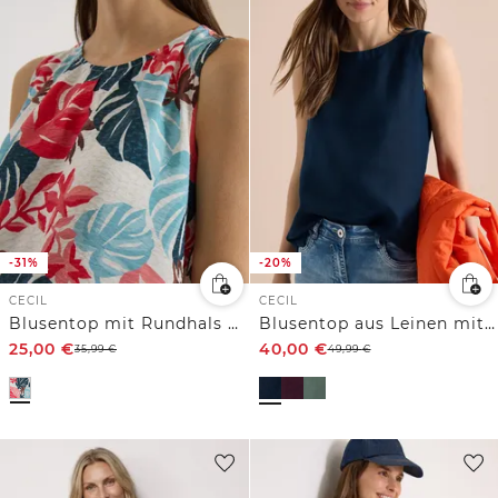
-31%
-20%
CECIL
CECIL
Blusentop mit Rundhals und Blätterprint
Blusentop aus Leinen mit Knopfdetails
25,00
€
40,00
€
35,99
€
49,99
€