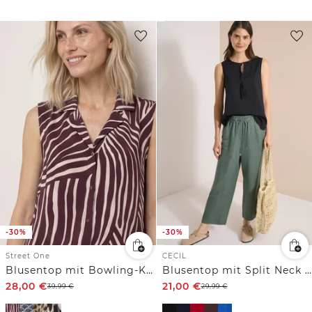
-30%
-30%
Street One
CECIL
Blusentop mit Bowling-Kragen und Knoten
Blusentop mit Split Neck und Bändern
28,00
€
21,00
€
39,99
€
29,99
€