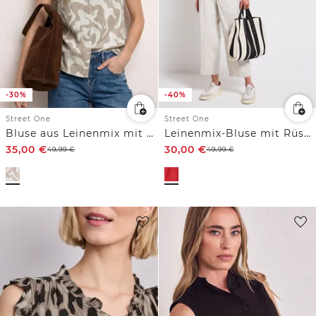
-30%
-40%
Street One
Street One
Bluse aus Leinenmix mit Rüschen
Leinenmix-Bluse mit Rüschen
35,00
€
30,00
€
49,99
€
49,99
€