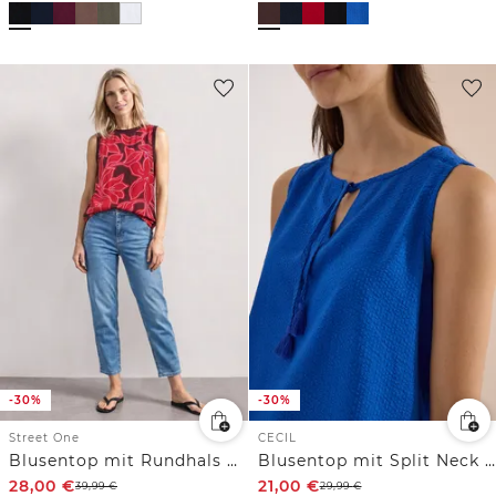
-30%
-30%
Street One
CECIL
Blusentop mit Rundhals und Tape-Detail
Blusentop mit Split Neck und Bändern
28,00
€
21,00
€
39,99
€
29,99
€