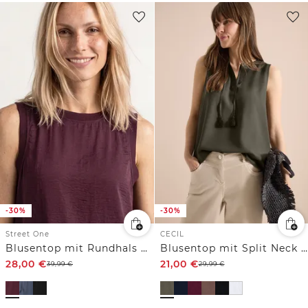
-30%
-30%
Street One
CECIL
Blusentop mit Rundhals und Tape-Detail
Blusentop mit Split Neck und Bändern
28,00
€
21,00
€
39,99
€
29,99
€