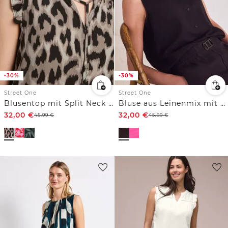
-30%
-30%
Street One
Street One
Blusentop mit Split Neck und Rüschen
Bluse aus Leinenmix mit Rüschen
32,00
€
32,00
€
45,99
€
45,99
€