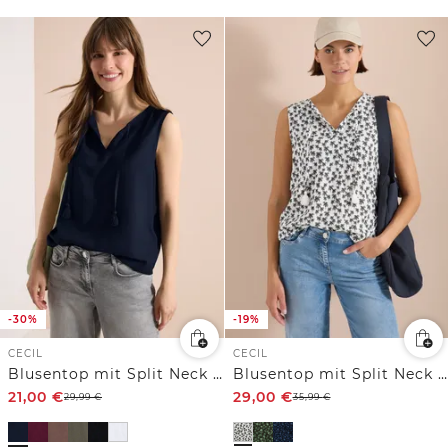
-30%
-19%
CECIL
CECIL
Blusentop mit Split Neck und Bändern
Blusentop mit Split Neck und Palmen-Print
21,00
€
29,00
€
29,99
€
35,99
€