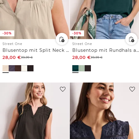
-30%
-30%
Street One
Street One
Blusentop mit Split Neck und Shiffleydetails
Blusentop mit Rundhals aus Leinenmix
28,00
€
28,00
€
39,99
€
39,99
€