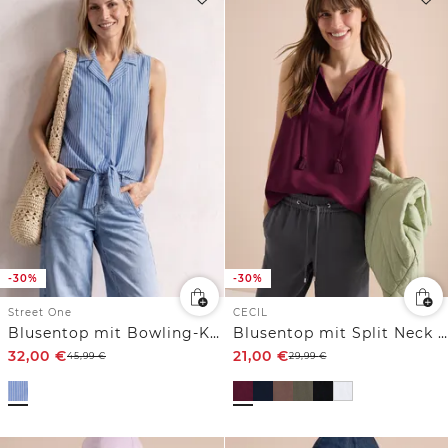
-30%
-30%
Street One
CECIL
Blusentop mit Bowling-Kragen und Knoten
Blusentop mit Split Neck und Bändern
32,00
€
21,00
€
45,99
€
29,99
€