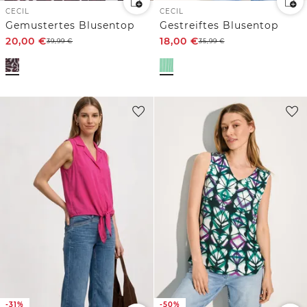
CECIL
CECIL
Gemustertes Blusentop
Gestreiftes Blusentop
20,00
€
18,00
€
39,99
€
35,99
€
-31%
-50%