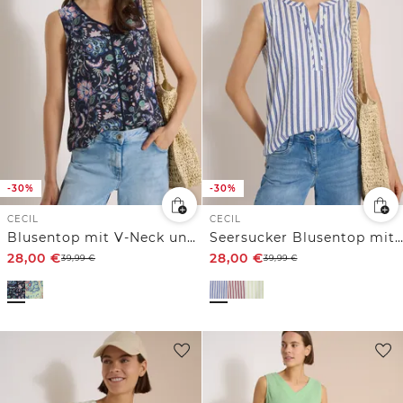
-30%
-30%
CECIL
CECIL
Blusentop mit V-Neck und Print
Seersucker Blusentop mit Streifen
28,00
€
28,00
€
39,99
€
39,99
€