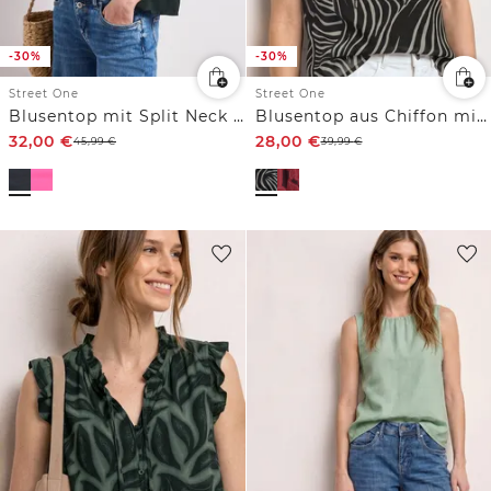
-30%
-30%
Street One
Street One
Blusentop mit Split Neck und Rüschen
Blusentop aus Chiffon mit Split Neck
32,00
€
28,00
€
45,99
€
39,99
€