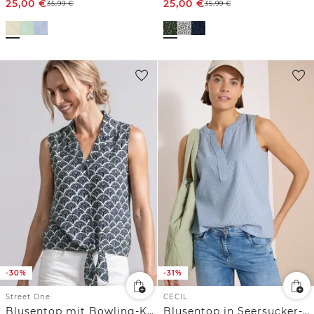
25,00
€
25,00
€
35,99
€
35,99
€
-30%
-31%
Street One
CECIL
Blusentop mit Bowling-Kragen und Knoten
Blusentop in Seersucker-Qualität