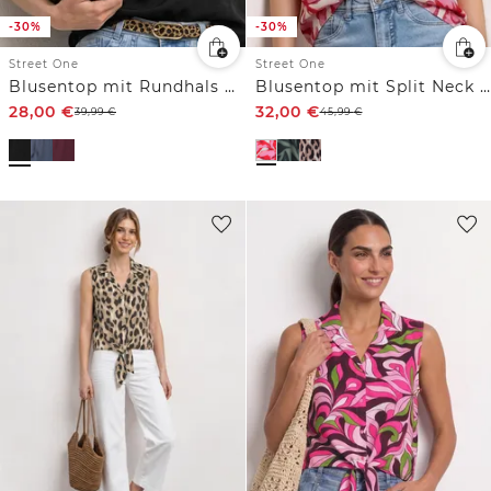
-30%
-30%
Street One
Street One
Blusentop mit Rundhals und Tape-Detail
Blusentop mit Split Neck und Rüschen
28,00
€
32,00
€
39,99
€
45,99
€