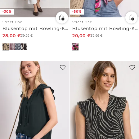
-30%
-50%
Street One
Street One
Blusentop mit Bowling-Kragen und Knoten
Blusentop mit Bowling-Kragen und Knoten
28,00
€
20,00
€
39,99
€
39,99
€