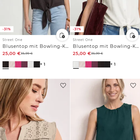
-31%
-31%
Street One
Street One
Blusentop mit Bowling-Kragen und Knoten
Blusentop mit Bowling-Kragen und Knoten
25,00
€
25,00
€
35,99
€
35,99
€
+ 1
+ 1