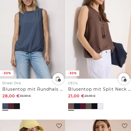
-30%
-30%
Street One
CECIL
Blusentop mit Rundhals und Tape-Detail
Blusentop mit Split Neck und Bändern
28,00
€
21,00
€
39,99
€
29,99
€