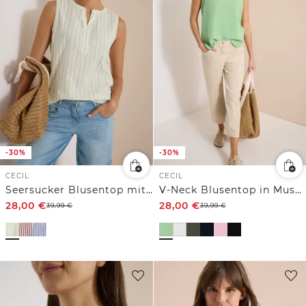
-30%
-30%
CECIL
CECIL
Seersucker Blusentop mit Streifen
V-Neck Blusentop in Musselin-Qualität
28,00
€
28,00
€
39,99
€
39,99
€