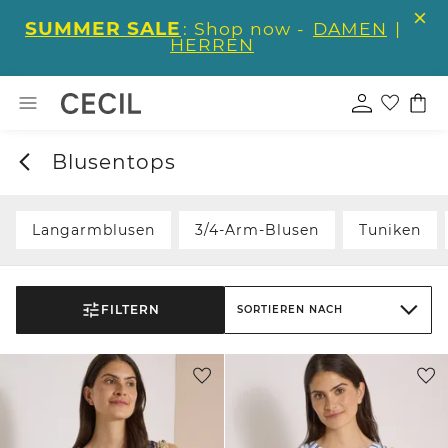
SUMMER SALE
: Shop now -
DAMEN
|
HERREN
Blusentops
Langarmblusen
3/4-Arm-Blusen
Tuniken
FILTERN
SORTIEREN NACH