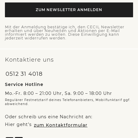
ZUM NEWSLETTER ANMELDEN
Mit der Anmeldung bestätige ich, den CECIL Newsletter
erhalten und über Neuheiten und Aktionen per E-Mail
informiert werden zu wollen. Diese Einwilligung kann
jederzeit widerrufen werden.
Kontaktiere uns
0512 31 4018
Service Hotline
Mo.-Fr. 8:00 – 21:00 Uhr, Sa. 9:00 – 18:00 Uhr
Regulärer Festnetztarif deines Telefonanbieters, Mobilfunktarif ggf.
abweichend.
Oder schreib uns eine Nachricht an:
Hier geht’s
zum Kontaktformular