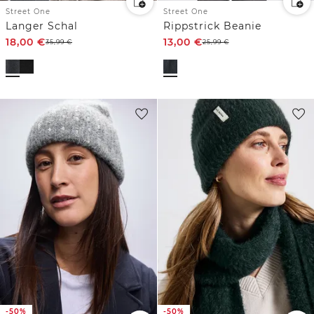
Street One
Street One
Langer Schal
Rippstrick Beanie
18,00
€
13,00
€
35,99
€
25,99
€
-50%
-50%