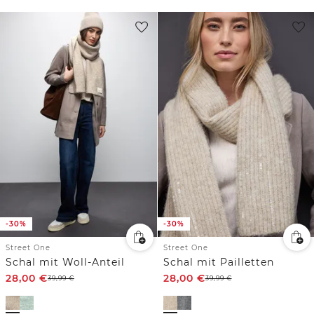
-30%
-30%
Street One
Street One
Schal mit Woll-Anteil
Schal mit Pailletten
28,00
€
28,00
€
39,99
€
39,99
€