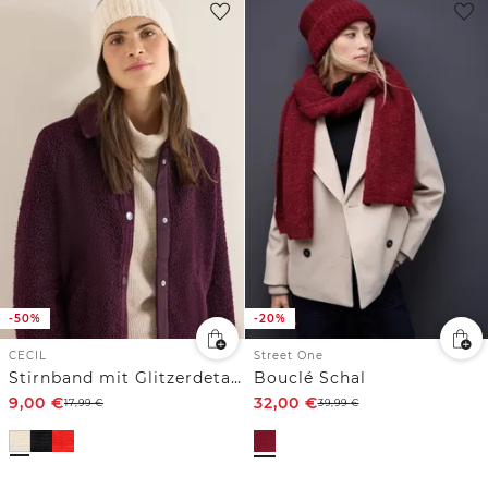
-50%
-20%
CECIL
Street One
Stirnband mit Glitzerdetails
Bouclé Schal
9,00
€
32,00
€
17,99
€
39,99
€