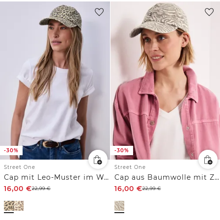
-30%
-30%
Street One
Street One
Cap mit Leo-Muster im Washed-Look
Cap aus Baumwolle mit Zebra-Print
16,00
€
16,00
€
22,99
€
22,99
€