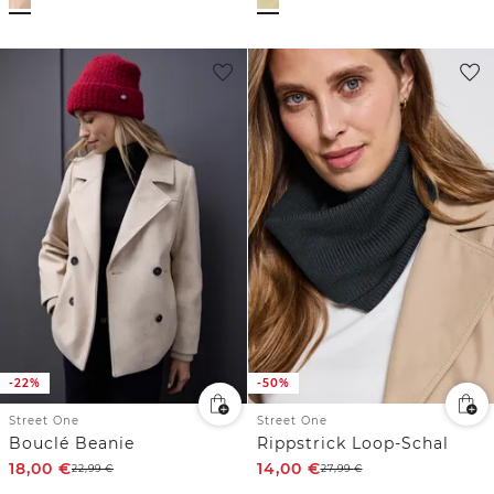
-22%
-50%
Street One
Street One
Bouclé Beanie
Rippstrick Loop-Schal
18,00
€
14,00
€
22,99
€
27,99
€