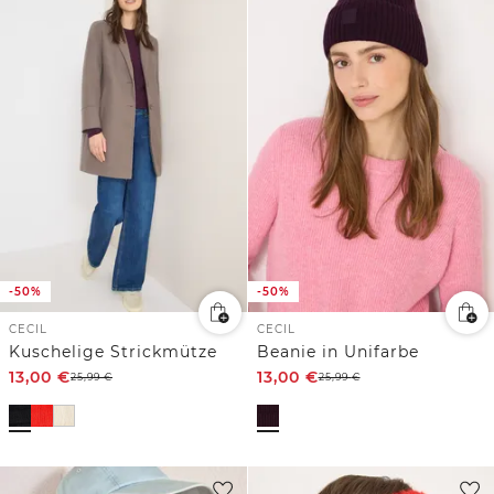
-50%
-50%
CECIL
CECIL
Kuschelige Strickmütze
Beanie in Unifarbe
13,00
€
13,00
€
25,99
€
25,99
€