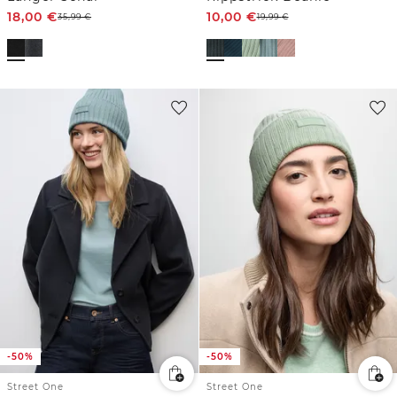
18,00
€
10,00
€
35,99
€
19,99
€
-50%
-50%
Street One
Street One