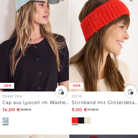
-30%
-50%
Street One
CECIL
Cap aus Lyocell im Washed-Look
Stirnband mit Glitzerdetails
14,00
€
9,00
€
19,99
€
17,99
€