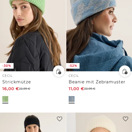
-30%
-52%
CECIL
CECIL
Strickmütze
Beanie mit Zebramuster
16,00
€
11,00
€
22,99
€
22,99
€