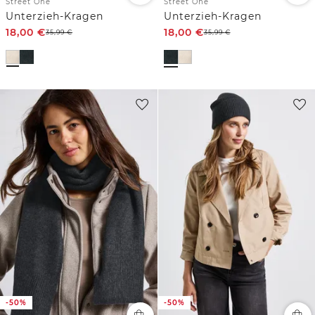
Street One
Street One
Unterzieh-Kragen
Unterzieh-Kragen
18,00
€
18,00
€
35,99
€
35,99
€
-50%
-50%