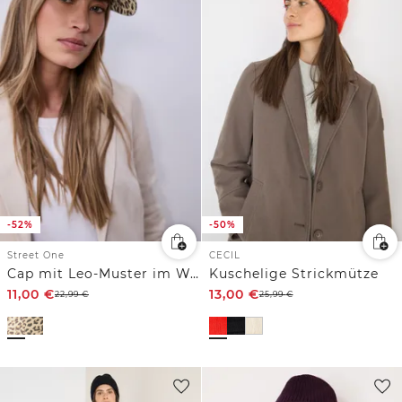
-52%
-50%
Street One
CECIL
Cap mit Leo-Muster im Washed-Look
Kuschelige Strickmütze
11,00
€
13,00
€
22,99
€
25,99
€