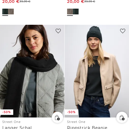
20,00
€
20,00
€
39,99
€
39,99
€
-50%
-50%
Street One
Street One
Langer Schal
Rippstrick Beanie