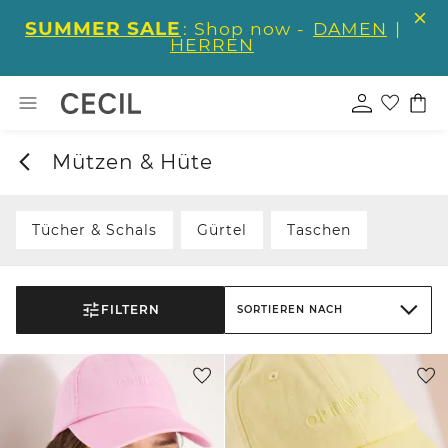
SUMMER SALE
: Shop now -
DAMEN
|
HERREN
Mützen & Hüte
Tücher & Schals
Gürtel
Taschen
FILTERN
SORTIEREN NACH