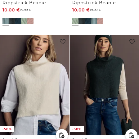
Rippstrick Beanie
Rippstrick Beanie
10,00
€
10,00
€
19,99
€
19,99
€
-50%
-50%