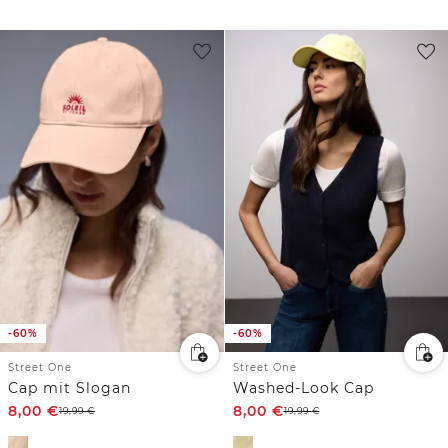
-60%
-60%
Street One
Street One
Cap mit Slogan
Washed-Look Cap
8,00
€
8,00
€
19,99
€
19,99
€