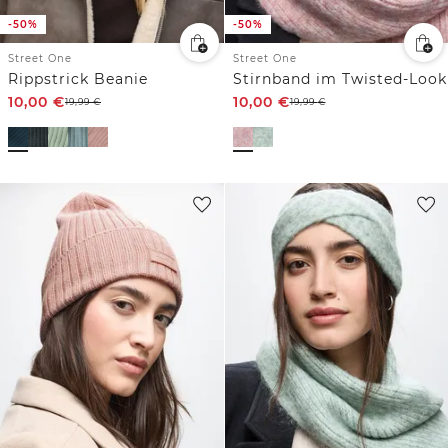
-50%
-50%
Street One
Street One
Rippstrick Beanie
Stirnband im Twisted-Look
10,00
€
10,00
€
19,99
€
19,99
€