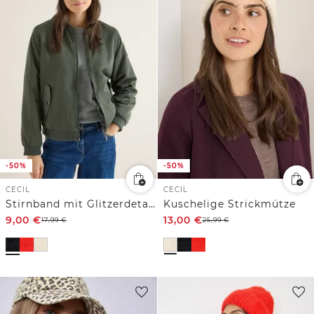
-50%
-50%
CECIL
CECIL
Stirnband mit Glitzerdetails
Kuschelige Strickmütze
9,00
€
13,00
€
17,99
€
25,99
€