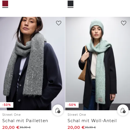
-50%
-50%
Street One
Street One
Schal mit Pailletten
Schal mit Woll-Anteil
20,00
€
20,00
€
39,99
€
39,99
€