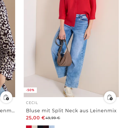
-50%
CECIL
Bluse mit Leo-Muster aus Leinenmix
Bluse mit Split Neck aus Leinenmix
25,00
€
49,99
€