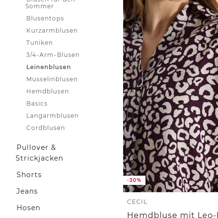
Sommer
Blusentops
Kurzarmblusen
Tuniken
3/4-Arm-Blusen
Leinenblusen
Musselinblusen
Hemdblusen
Basics
Langarmblusen
Cordblusen
Pullover &
Strickjacken
Shorts
-30%
Jeans
CECIL
Hosen