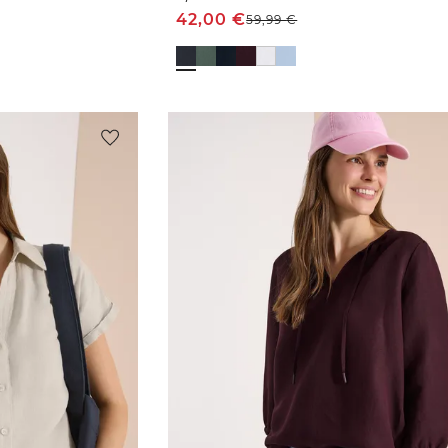
42,00
€
59,99
€