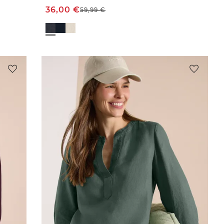
36,00
€
59,99
€