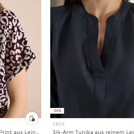
-30%
CECIL
Hemdbluse mit Leo-Print aus Leinenmix
3/4-Arm Tunika aus reinem Le