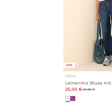
-50%
CECIL
Leinenmix Bluse mi
25,00
€
49,99
€