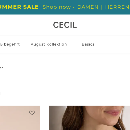
UMMER SALE
: Shop now -
DAMEN
|
HERREN
iß begehrt
August Kollektion
Basics
en
l