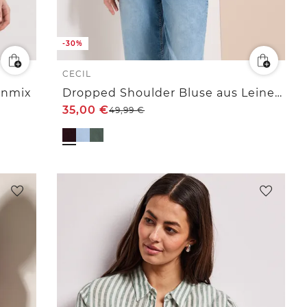
-30%
CECIL
enmix
Dropped Shoulder Bluse aus Leinenmix
35,00
€
49,99
€