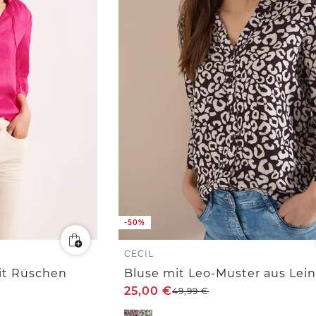
-50%
CECIL
it Rüschen
25,00
€
49,99
€