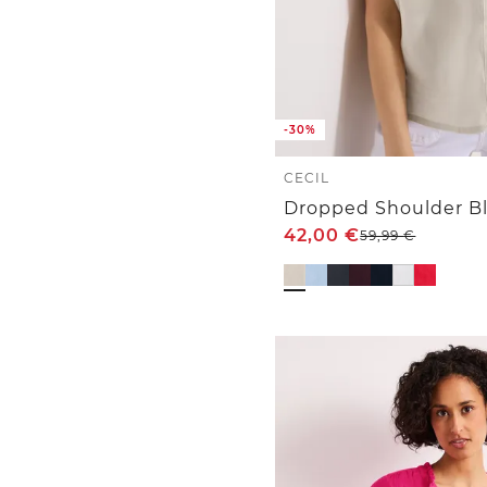
-30%
CECIL
Dropped Shoulder Bl
42,00
€
59,99
€