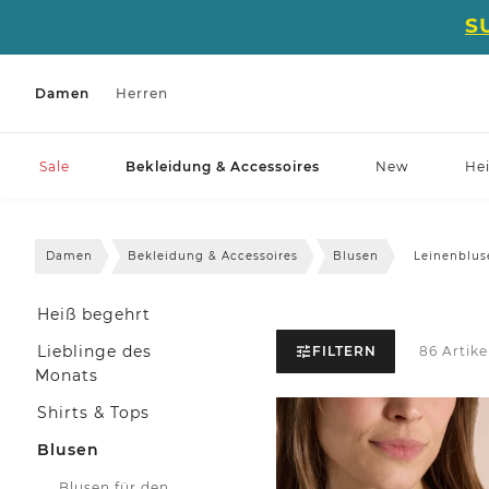
S
Damen
Herren
Sale
Bekleidung & Accessoires
New
He
Damen
Bekleidung & Accessoires
Blusen
Leinenblus
Heiß begehrt
Lieblinge des
FILTERN
86 Artike
Monats
Shirts & Tops
Blusen
Blusen für den