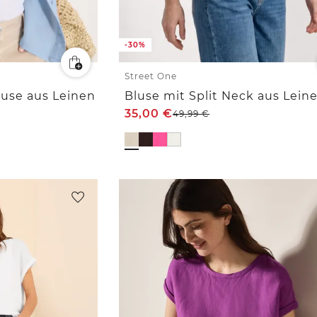
-30%
Street One
use aus Leinen
Bluse mit Split Neck aus Lein
35,00
€
49,99
€