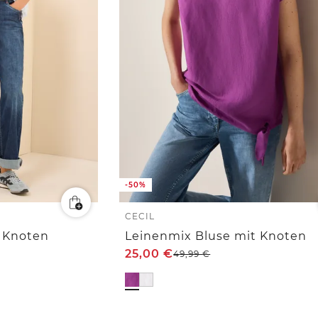
-50%
CECIL
t Knoten
Leinenmix Bluse mit Knoten
25,00
€
49,99
€