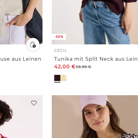
-30%
CECIL
use aus Leinen
42,00
€
59,99
€