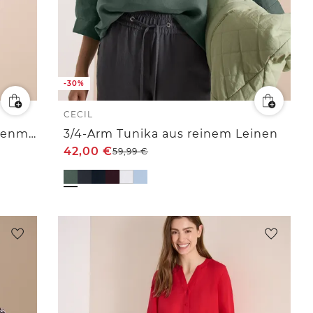
-30%
CECIL
Tunika mit Split Neck aus Leinenmix
3/4-Arm Tunika aus reinem Leinen
42,00
€
59,99
€