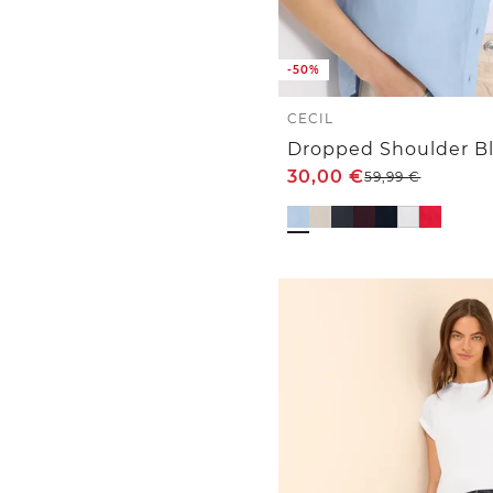
-50%
CECIL
Dropped Shoulder Bl
30,00
€
59,99
€