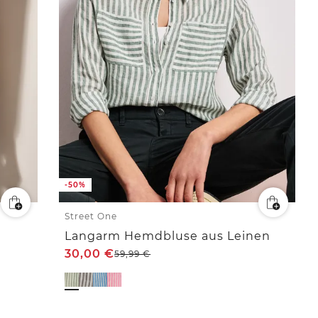
-50%
Street One
Langarm Hemdbluse aus Leinen
30,00
€
59,99
€