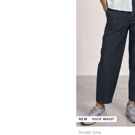
NEW
HIGH WAIST
Street One