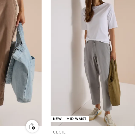
NEW
MID WAIST
CECIL