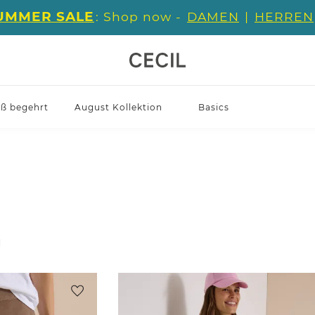
UMMER SALE
: Shop now -
DAMEN
|
HERREN
iß begehrt
August Kollektion
Basics
l