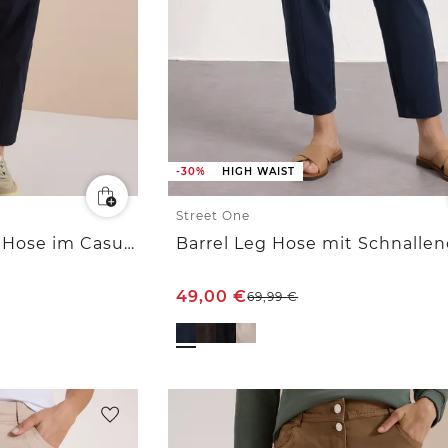
-30%
HIGH WAIST
Street One
Mid Waist Barrel Leg Hose im Casual Fit
Barrel Leg Hose mit Schnallen
49,00
€
69,99
€