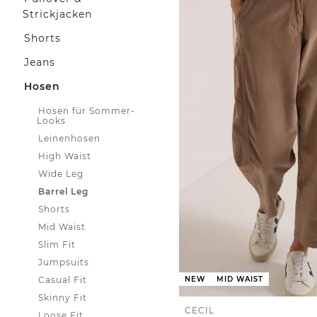
Strickjacken
Shorts
Jeans
Hosen
Hosen für Sommer-
Looks
Leinenhosen
High Waist
Wide Leg
Barrel Leg
Shorts
Mid Waist
Slim Fit
Jumpsuits
Casual Fit
NEW
MID WAIST
Skinny Fit
CECIL
Loose Fit