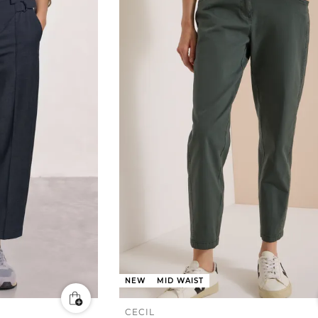
NEW
MID WAIST
CECIL