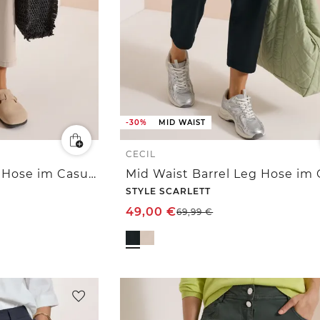
-30%
MID WAIST
CECIL
Mid Waist Barrel Leg Hose im Casual Fit
STYLE SCARLETT
49,00
€
69,99
€