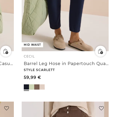
MID WAIST
CECIL
Mid Waist Barrel Leg Hose im Casual Fit
Barrel Leg Hose in Papertouch Qualität
STYLE SCARLETT
59,99
€