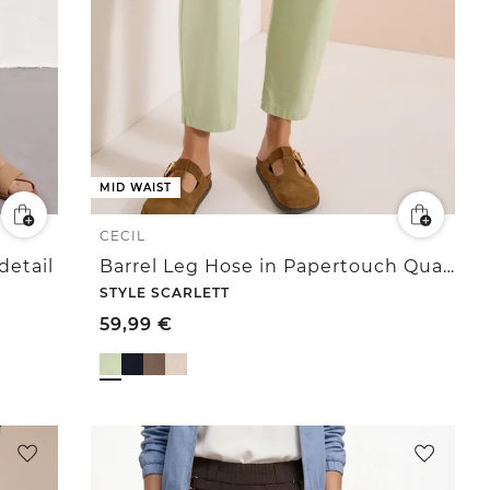
MID WAIST
CECIL
detail
Barrel Leg Hose in Papertouch Qualität
STYLE SCARLETT
59,99
€