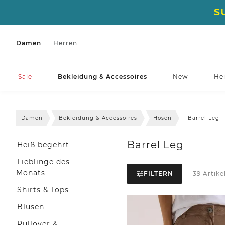
S
Damen
Herren
Sale
Bekleidung & Accessoires
New
He
Damen
Bekleidung & Accessoires
Hosen
Barrel Leg
Barrel Leg
Heiß begehrt
Lieblinge des
Monats
FILTERN
39 Artike
Shirts & Tops
Blusen
Pullover &