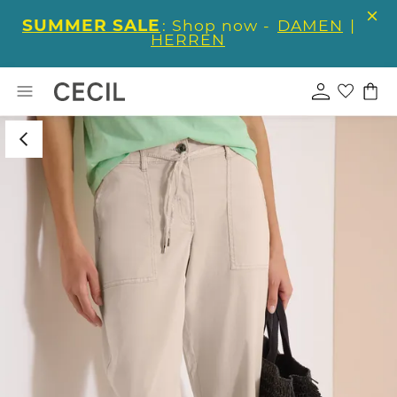
SUMMER SALE
: Shop now -
DAMEN
|
HERREN