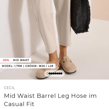
-30%
MID WAIST
MODEL: 1,79M | GRÖSSE: W26 / L28
CECIL
Mid Waist Barrel Leg Hose im
Casual Fit