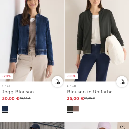
-70%
-50%
CECIL
CECIL
Jogg Blouson
Blouson in Unifarbe
30,00
€
35,00
€
99,99
€
69,99
€