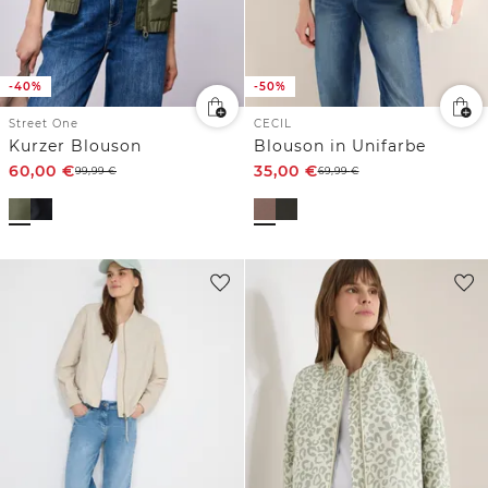
-40%
-50%
Street One
CECIL
Kurzer Blouson
Blouson in Unifarbe
60,00
€
35,00
€
99,99
€
69,99
€