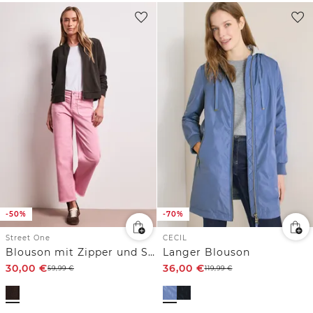
-50%
-70%
Street One
CECIL
Blouson mit Zipper und Struktur
Langer Blouson
30,00
€
36,00
€
59,99
€
119,99
€