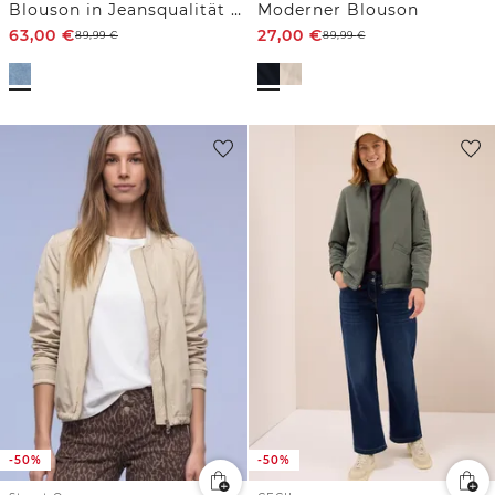
Blouson in Jeansqualität mit Zipper
Moderner Blouson
63,00
€
27,00
€
89,99
€
89,99
€
-50%
-50%