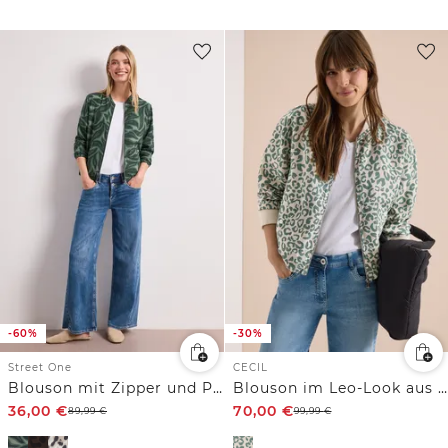
-60%
-30%
Street One
CECIL
Blouson mit Zipper und Print
Blouson im Leo-Look aus Leinenmix
36,00
€
70,00
€
89,99
€
99,99
€