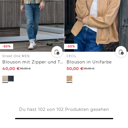
-60%
-50%
Street One MEN
CECIL
Blouson mit Zipper und Taschen
Blouson in Unifarbe
40,00
€
50,00
€
99,99
€
99,99
€
Du hast 102 von 102 Produkten gesehen