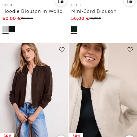
CECIL
CECIL
Hoodie Blouson in Wolloptik
Mini-Cord Blouson
60,00
€
56,00
€
99,99
€
79,99
€
-30%
-50%