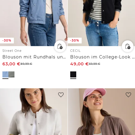
-30%
-30%
Street One
CECIL
Blouson mit Rundhals und Zipper
Blouson im College-Look mit Knöpfen
63,00
€
49,00
€
89,99
€
69,99
€