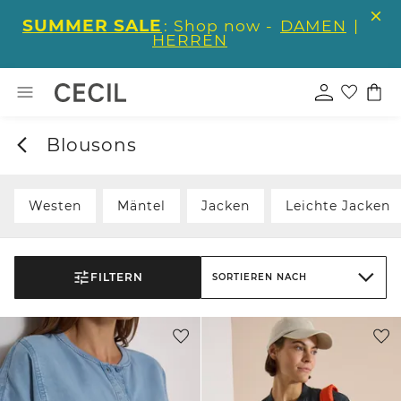
SUMMER SALE
: Shop now -
DAMEN
|
HERREN
Blousons
Westen
Mäntel
Jacken
Leichte Jacken
FILTERN
SORTIEREN NACH