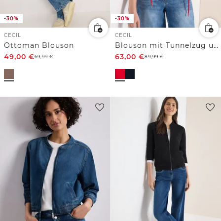
-30%
-30%
CECIL
CECIL
Ottoman Blouson
Blouson mit Tunnelzug und Mesh-Details
49,00
€
63,00
€
69,99
€
89,99
€