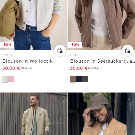
-50%
-50%
CECIL
CECIL
Blouson in Wolloptik
Blouson in Seersuckerqualität mit Zipper
50,00
€
35,00
€
99,99
€
69,99
€