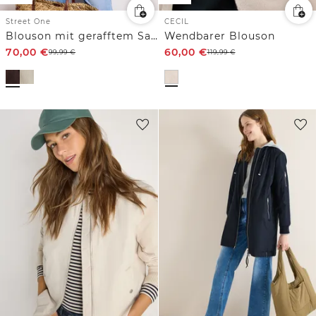
Street One
CECIL
Blouson mit gerafftem Saum und Zipper
Wendbarer Blouson
70,00
€
60,00
€
99,99
€
119,99
€