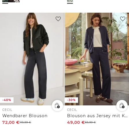
-40%
-30%
CECIL
CECIL
Wendbarer Blouson
Blouson aus Jersey mit Knontrastdetails
72,00
€
49,00
€
119,99
€
69,99
€