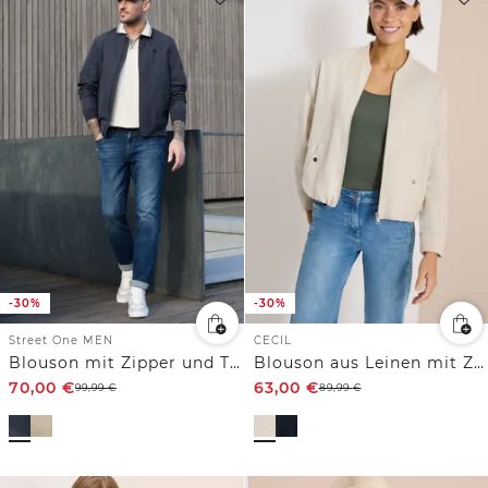
-30%
-30%
Street One MEN
CECIL
Blouson mit Zipper und Taschen
Blouson aus Leinen mit Zipper
70,00
€
63,00
€
99,99
€
89,99
€