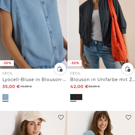
-30%
-30%
CECIL
CECIL
Lyocell-Bluse in Blouson-Optik
Blouson in Unifarbe mit Zipper
35,00
€
42,00
€
49,99
€
59,99
€