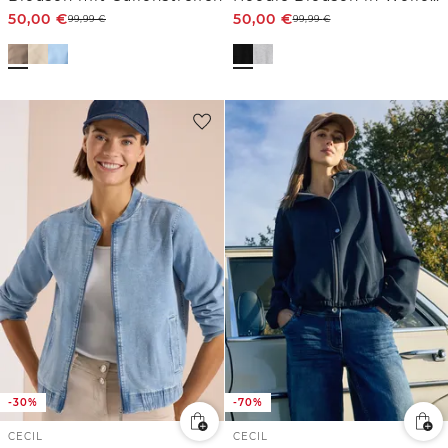
50,00
€
50,00
€
99,99
€
99,99
€
-30%
-70%
CECIL
CECIL