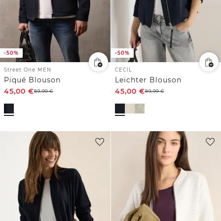
-50%
-50%
Street One MEN
CECIL
Piqué Blouson
Leichter Blouson
45,00
€
45,00
€
89,99
€
89,99
€