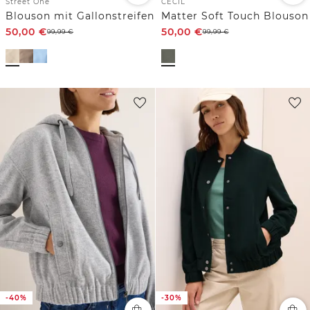
Street One
CECIL
Blouson mit Gallonstreifen
Matter Soft Touch Blouson
50,00
€
50,00
€
99,99
€
99,99
€
-40%
-30%