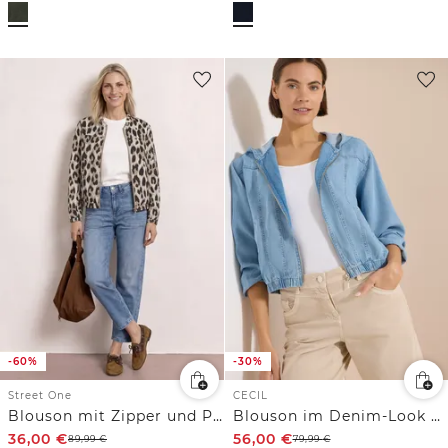
-60%
-30%
Street One
CECIL
Blouson mit Zipper und Print
Blouson im Denim-Look mit Zipper
36,00
€
56,00
€
89,99
€
79,99
€