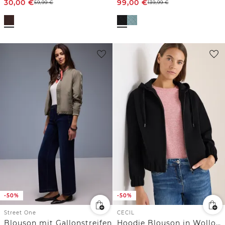
30,00
€
99,00
€
59,99
€
139,99
€
-50%
-50%
Street One
CECIL
Blouson mit Gallonstreifen
Hoodie Blouson in Wolloptik