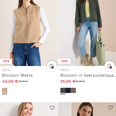
-50%
-50%
CECIL
CECIL
Blouson Weste
Blouson in Seersuckerqualität mit Zipper
40,00
€
35,00
€
79,99
€
69,99
€