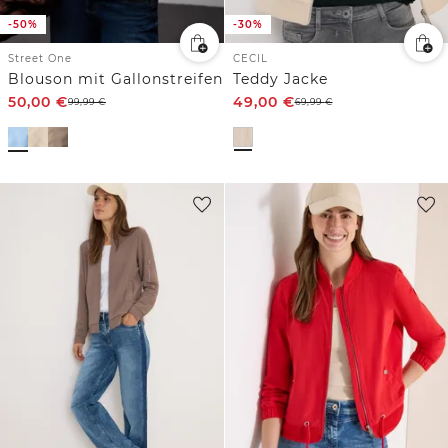
-50%
-30%
Street One
CECIL
Blouson mit Gallonstreifen
Teddy Jacke
50,00
€
49,00
€
99,99
€
69,99
€