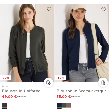
-30%
-50%
CECIL
CECIL
Blouson in Unifarbe
Blouson in Seersuckerqualität mit Zipper
49,00
€
35,00
€
69,99
€
69,99
€