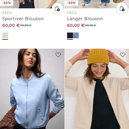
-50%
-50%
CECIL
CECIL
Sportiver Blouson
Langer Blouson
60,00
€
60,00
€
119,99
€
119,99
€