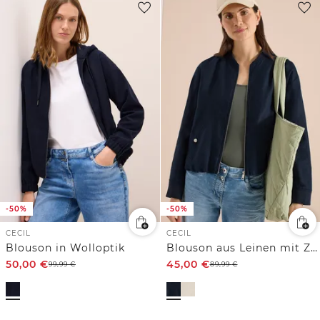
-50%
-50%
CECIL
CECIL
Blouson in Wolloptik
Blouson aus Leinen mit Zipper
50,00
€
45,00
€
99,99
€
89,99
€