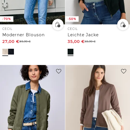
-70%
-50%
CECIL
CECIL
Moderner Blouson
Leichte Jacke
27,00
€
35,00
€
89,99
€
69,99
€