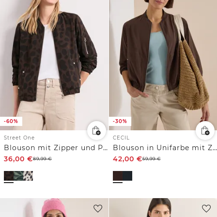
-60%
-30%
Street One
CECIL
Blouson mit Zipper und Print
Blouson in Unifarbe mit Zipper
36,00
€
42,00
€
89,99
€
59,99
€