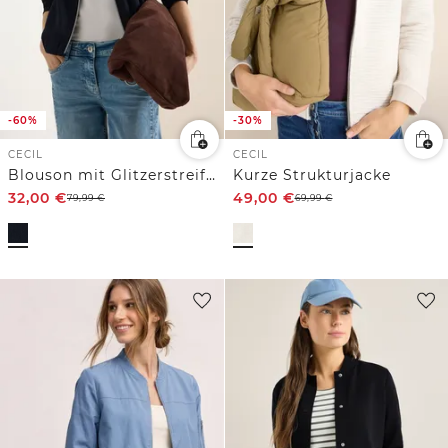
-60%
-30%
CECIL
CECIL
Blouson mit Glitzerstreifen
Kurze Strukturjacke
32,00
€
49,00
€
79,99
€
69,99
€