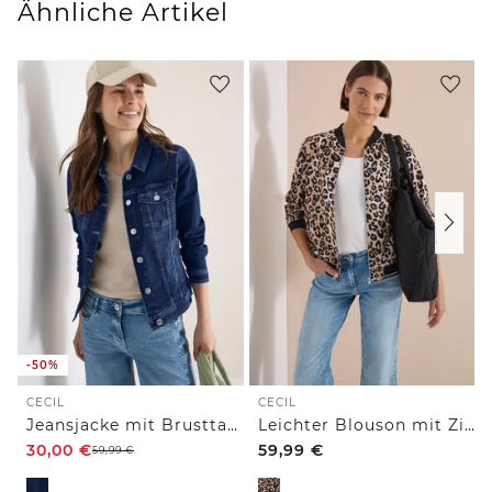
Ähnliche Artikel
-50%
CECIL
CECIL
Jeansjacke mit Brusttaschen und Knöpfen
Leichter Blouson mit Zipper und Leo-Print
30,00
€
59,99
€
59,99
€