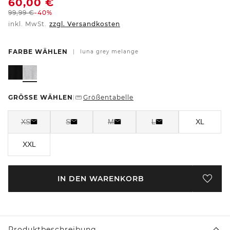
60,00
€
99,99
€
-40%
inkl. MwSt.
zzgl. Versandkosten
FARBE WÄHLEN
|
luna grey melange
GRÖSSE WÄHLEN
Größentabelle
|
XS
S
M
L
XL
XXL
IN DEN WARENKORB
Produktbeschreibung