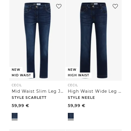
NEW
NEW
MID WAIST
HIGH WAIST
CECIL
CECIL
Mid Waist Slim Leg Jeans im Casual Fit
High Waist Wide Leg Jeans im Loose Fit
STYLE SCARLETT
STYLE NEELE
59,99
€
59,99
€