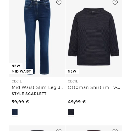
NEW
MID WAIST
NEW
CECIL
CECIL
Mid Waist Slim Leg Jeans im Casual Fit
Ottoman Shirt im Two-Tone-Look
STYLE SCARLETT
59,99
€
49,99
€