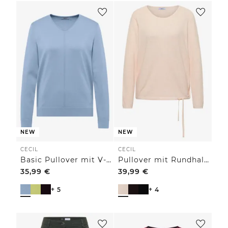
NEW
NEW
CECIL
CECIL
Basic Pullover mit V-Neck in Unifarbe
Pullover mit Rundhals und Struktur
35,99
€
39,99
€
+ 5
+ 4