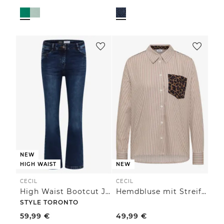
NEW
HIGH WAIST
NEW
CECIL
CECIL
High Waist Bootcut Jeans im Slim Fit
Hemdbluse mit Streifen und Leo-Brusttasche
STYLE TORONTO
59,99
€
49,99
€