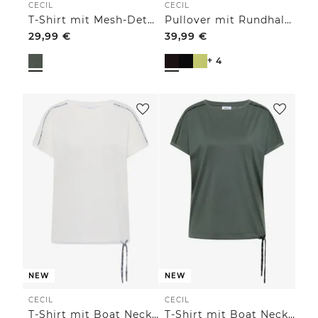
CECIL
CECIL
T-Shirt mit Mesh-Details im Leo-Look
Pullover mit Rundhals und Struktur
29,99
€
39,99
€
+ 4
NEW
NEW
CECIL
CECIL
T-Shirt mit Boat Neck und Leo-Piping
T-Shirt mit Boat Neck und Leo-Piping