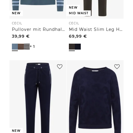
NEW
NEW
MID WAIST
CECIL
CECIL
Pullover mit Rundhals und Streifen
Mid Waist Slim Leg Hose im Casual Fit
39,99
€
69,99
€
+ 1
NEW