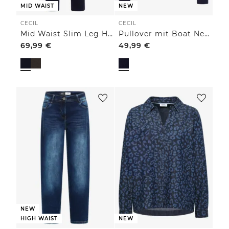
MID WAIST
NEW
CECIL
CECIL
Mid Waist Slim Leg Hose im Casual Fit
Pullover mit Boat Neck und Struktur
69,99
€
49,99
€
NEW
HIGH WAIST
NEW