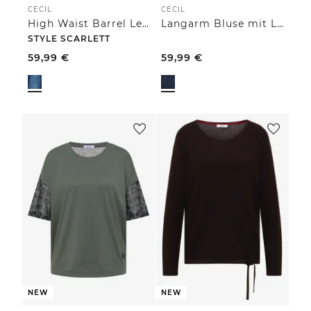
CECIL
CECIL
High Waist Barrel Leg Jeans im Loose Fit
Langarm Bluse mit Laser-Print
STYLE SCARLETT
59,99
€
59,99
€
NEW
NEW