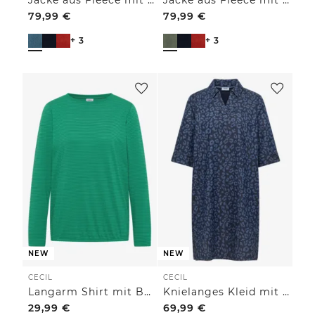
79,99
€
79,99
€
+ 3
+ 3
NEW
NEW
CECIL
CECIL
Langarm Shirt mit Boat Neck und Streifen
Knielanges Kleid mit Leo-Muster
29,99
€
69,99
€