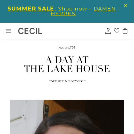
SUMMER SALE
: Shop now -
DAMEN
|
HERREN