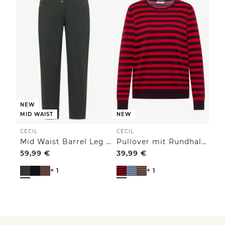
NEW
MID WAIST
NEW
CECIL
CECIL
Mid Waist Barrel Leg Hose im Casual Fit
Pullover mit Rundhals und Streifen
59,99
€
39,99
€
+ 1
+ 1