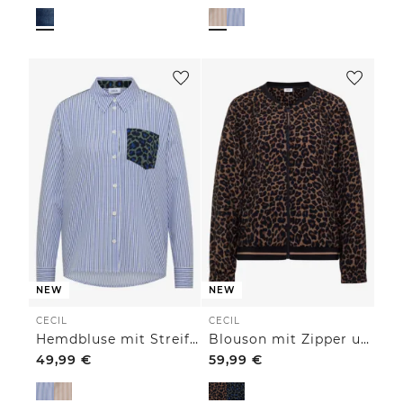
NEW
NEW
CECIL
CECIL
Hemdbluse mit Streifen und Leo-Brusttasche
Blouson mit Zipper und Leo-Muster
49,99
€
59,99
€