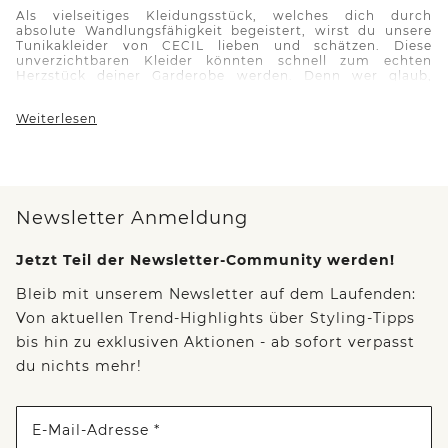
Als vielseitiges Kleidungsstück, welches dich durch
absolute Wandlungsfähigkeit begeistert, wirst du unsere
Tunikakleider
von CECIL lieben und schätzen. Diese
unverzichtbaren Kleider könnten schnell zum echten
Herzstück deiner Garderobe werden. Denn wer glaub,
Tunikakleider
von CECIL sind “nur” sommerliche
It-Pieces
,
der irrt. Wie du unsere Kleider trendbewusst und immer
Weiterlesen
wieder neu im ganzen Jahr in dein Styling integrieren
kannst, zeigen wir dir hier:
Lässiger Streetstyle mit CECIL
Tunikakleidern
Für einen relaxten Alltags-Look können unsere
Tunikakleider
von CECIL unkompliziert über schmale
Newsletter Anmeldung
Slim Fit Jeans
,
Slim Fit Hosen
oder
Leggings
getragen werden. Kombiniere dazu
ganz normale
Sneakers oder
Ankle
Boots und es entsteht im Nu ein
Jetzt Teil der Newsletter-Community werden!
sophisticated und cooles Outfit für deinen täglichen
Einsatz.
Bleib mit unserem Newsletter auf dem Laufenden:
Von aktuellen Trend-Highlights über Styling-Tipps
Layering-Luxus:
Tunikakleider
mit elegantem Twist
bis hin zu exklusiven Aktionen - ab sofort verpasst
Wenn du deinem Look mit CECIL eine praktische Note
verleihen möchtest, bieten unsere
Tunikakleider
die
du nichts mehr!
optimale Ausgangsbasis für geschichtete Styles. Mit
Basics
,
Strickjacken
, Cardigans oder
Westen
entsteht ein femininer Style, der auch bei
wechselnden Temperaturen
besonders vorteilhaft ist.
E-Mail-Adresse *
Ein
Gürtel
bringt dein
Tunikakleid
zusätzlich auf Taille