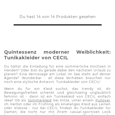
Du hast 14 von 14 Produkten gesehen
Quintessenz moderner Weiblichkeit:
Tunikakleider
von CECIL
Du hältst die Einladung für eine sommerliche Hochzeit in
Händen? Oder bist du gerade dabei den nächsten Urlaub zu
planen? Eine Vernissage am Lokal im See steht auf deiner
Agenda? Wunderbar - all diese Vorhaben brauchen nur
noch eine stylische Antwort:
Tunikakleider
von CECIL!
Wenn du für ein Kleid suchst, das trendy ist, dir
Bewegungsfreiheit schenkt und gleichzeitig unglaublich
feminin ist - dann ist ein
Tunikakleid
von CECIL einfach
ideal! Ob als
Sommerkleid
bei Hitze, unter einem
Pullover
im Herbst oder im Frühling als knielanges Kleid aus Leinen
oder Viskose - nur bei CECIL findest du
Tunikakleider
für
Damen, die nicht nur mit ihrem
casual
-sportiven Look