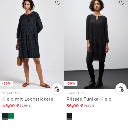
-50%
-30%
Street One
Street One
Kleid mit Lochstickerei
Plissée Tunika-Kleid
45,00
€
56,00
€
89,99
€
79,99
€