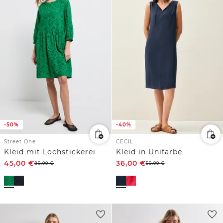
-50%
-40%
Street One
CECIL
Kleid mit Lochstickerei
Kleid in Unifarbe
45,00
€
36,00
€
89,99
€
59,99
€