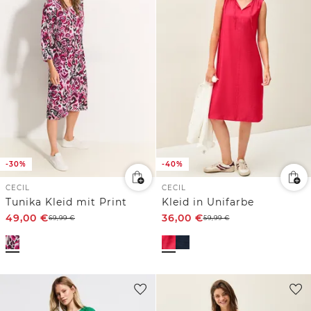
-30%
-40%
CECIL
CECIL
Tunika Kleid mit Print
Kleid in Unifarbe
49,00
€
36,00
€
69,99
€
59,99
€