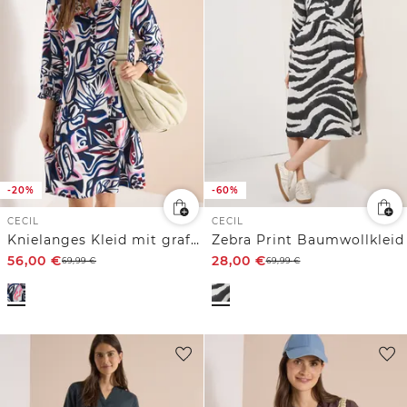
-20%
-60%
CECIL
CECIL
Knielanges Kleid mit grafischem Muster
Zebra Print Baumwollkleid
56,00
€
28,00
€
69,99
€
69,99
€