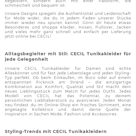
begeistern, sondern auch mit einer Passform, die
schmeichelt und bequem ist.
Unsere Designs spiegeln die Authentizität und Leidenschaft
für Mode wider, die du in jedem Faden unserer Stücke
immer wieder neu spüren kannst. Gönn dir heute etwas
Besonderes und shoppe Kleider, Hosen, Pullover, Jacken
und vieles mehr ganz schnell und einfach per Lieferung
jetzt online bei CECIL!
Alltagsbegleiter mit Stil: CECIL
Tunikakleider
für
jede Gelegenheit
Unsere CECIL
Tunikakleider
für Damen sind echte
Alleskönner und für fast jede Lebenslage und jeden Styling-
Typ perfekt. Ob beim Einkaufen, im Büro oder auf einem
entspannten Picknick am Strand – die einzigartige
Kombination aus Komfort, Qualität und Stil macht dein
neues Lieblingsstück zum Match für jedes Outfit. Jedes
Modell von CECIL hat das Potential, zu deinem
persönlichen Liebhaberstück zu avancieren. Jeden Monat
neu findest du im Online-Shop ein frisches Sortiment, eine
angesagte Kollektion und damit deine Quelle der
Inspiration in Sachen Mode, Fashion und Accessoires.
Styling-Trends mit CECIL
Tunikakleidern