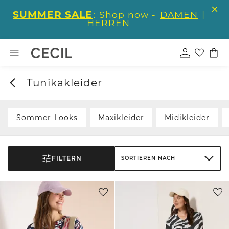
SUMMER SALE
: Shop now -
DAMEN
|
HERREN
Tunikakleider
Sommer-Looks
Maxikleider
Midikleider
FILTERN
SORTIEREN NACH