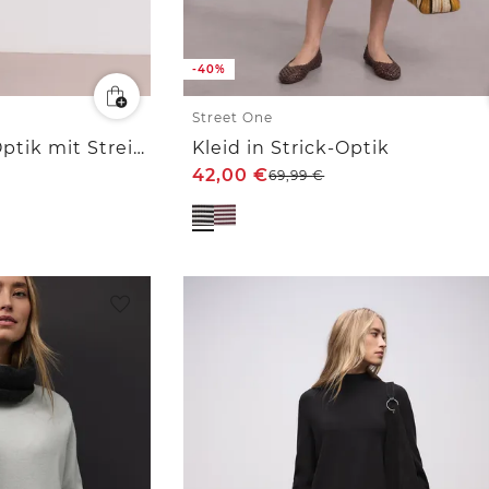
-40%
Street One
Midi-Kleid in Strick-Optik mit Streifen
Kleid in Strick-Optik
42,00
€
69,99
€