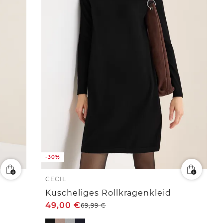
-30%
CECIL
Kuscheliges Rollkragenkleid
49,00
€
69,99
€