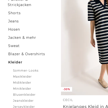
Strickjacken
Shorts
Jeans
Hosen
Jacken & mehr
Sweat
Blazer & Overshirts
Kleider
Sommer-Looks
Maxikleider
Midikleider
Minikleider
-30%
Blusenkleider
CECIL
Jeanskleider
Knielanges Kleid in A
Jerseykleider