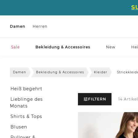
S
Damen
Herren
Sale
Bekleidung & Accessoires
New
He
Damen
Bekleidung & Accessoires
Kleider
Strickkleid
Heiß begehrt
Lieblinge des
FILTERN
14 Artike
Monats
Shirts & Tops
Blusen
Pullover &