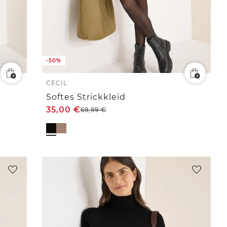
-50%
CECIL
Softes Strickkleid
35,00
€
69,99
€