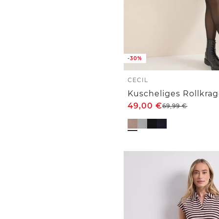
-30%
CECIL
Kuscheliges Rollkra
49,00
€
69,99
€