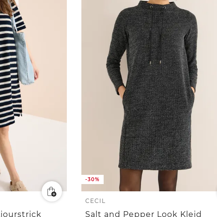
-30%
CECIL
jourstrick
Salt and Pepper Look Kleid