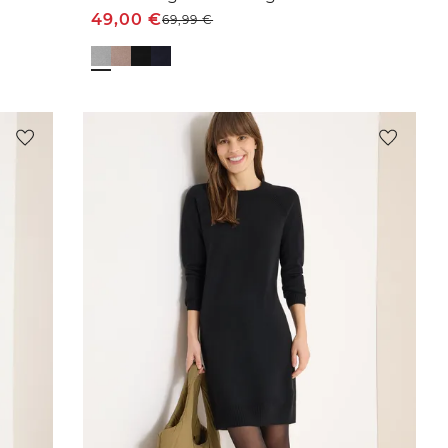
49,00
€
69,99
€