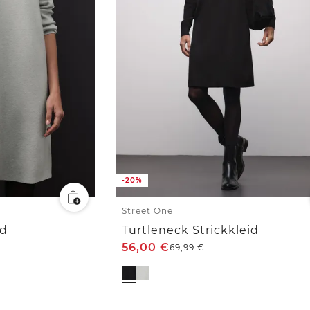
-20%
Street One
id
Turtleneck Strickkleid
56,00
€
69,99
€