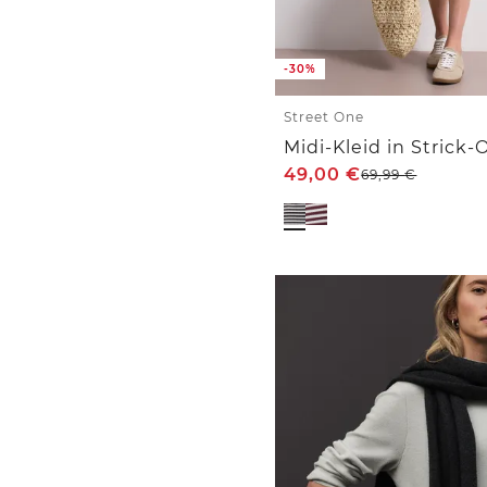
-30%
Street One
49,00
€
69,99
€