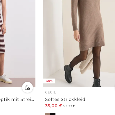
-50%
CECIL
Midi-Kleid in Strick-Optik mit Streifen
Softes Strickkleid
35,00
€
69,99
€