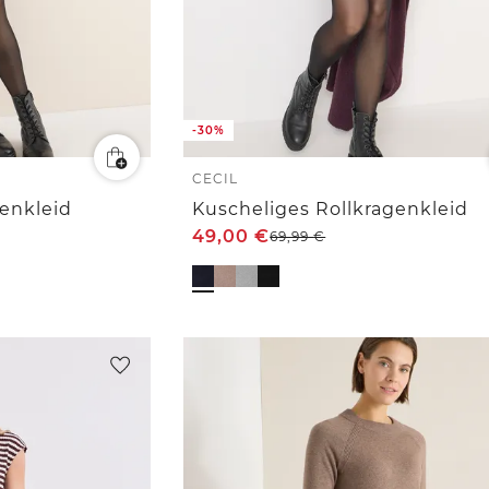
-30%
CECIL
genkleid
Kuscheliges Rollkragenkleid
49,00
€
69,99
€