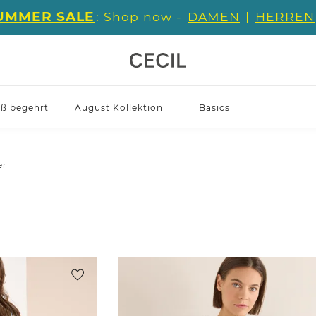
UMMER SALE
: Shop now -
DAMEN
|
HERREN
iß begehrt
August Kollektion
Basics
er
l