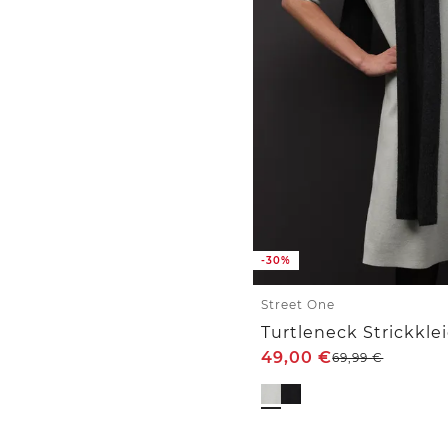
-30%
Street One
Turtleneck Strickkle
49,00
€
69,99
€