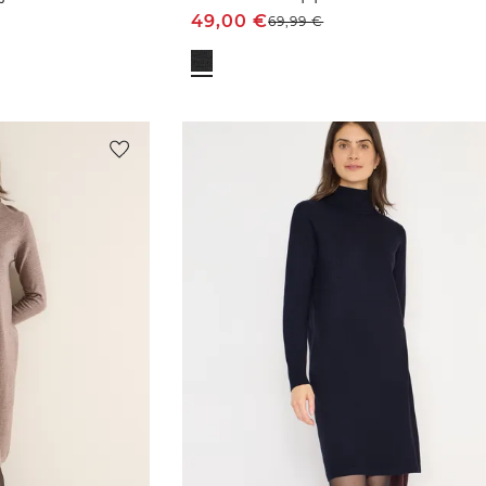
49,00
€
69,99
€