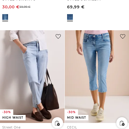
30,00
€
69,99
€
59,99
€
-30%
-30%
HIGH WAIST
MID WAIST
Street One
CECIL