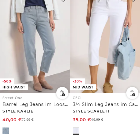
-50%
-30%
HIGH WAIST
MID WAIST
Street One
CECIL
Barrel Leg Jeans im Loose Fit mit Streifen
3/4 Slim Leg Jeans im Casual Fit
STYLE KARLIE
STYLE SCARLETT
40,00
€
35,00
€
79,99
€
49,99
€