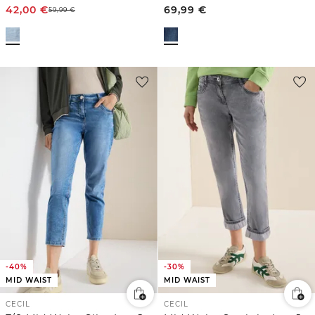
42,00
€
69,99
€
59,99
€
-40%
-30%
MID WAIST
MID WAIST
CECIL
CECIL