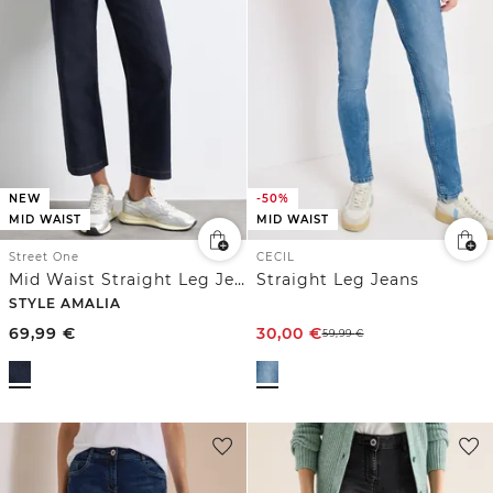
NEW
-50%
MID WAIST
MID WAIST
Street One
CECIL
Mid Waist Straight Leg Jeans im Casual Fit
Straight Leg Jeans
STYLE AMALIA
69,99
€
30,00
€
59,99
€