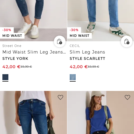
-30%
-30%
MID WAIST
MID WAIST
Street One
CECIL
Mid Waist Slim Leg Jeans im Slim Fit
Slim Leg Jeans
STYLE YORK
STYLE SCARLETT
42,00
€
42,00
€
59,99
€
59,99
€