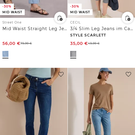
-30%
-30%
MID WAIST
MID WAIST
Street One
CECIL
Mid Waist Straight Leg Jeans im Casual Fit
3/4 Slim Leg Jeans im Casual Fit
STYLE SCARLETT
56,00
€
35,00
€
79,99
€
49,99
€