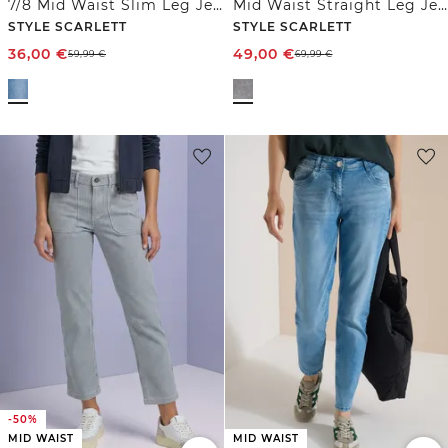
7/8 Mid Waist Slim Leg Jeans im Casual Fit
Mid Waist Straight Leg Jeans im Casual Fit
STYLE SCARLETT
STYLE SCARLETT
36,00
€
49,00
€
59,99
€
69,99
€
-50%
MID WAIST
MID WAIST