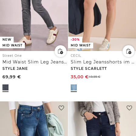
NEW
-30%
MID WAIST
MID WAIST
Street One
CECIL
Mid Waist Slim Leg Jeans mit Dekodetail
Slim Leg Jeansshorts im Casual Fit
STYLE JANE
STYLE SCARLETT
69,99
€
35,00
€
49,99
€