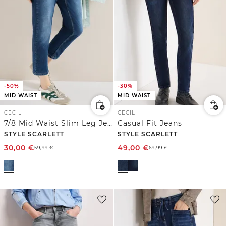
-50%
-30%
MID WAIST
MID WAIST
CECIL
CECIL
7/8 Mid Waist Slim Leg Jeans im Casual Fit
Casual Fit Jeans
STYLE SCARLETT
STYLE SCARLETT
30,00
€
49,00
€
59,99
€
69,99
€