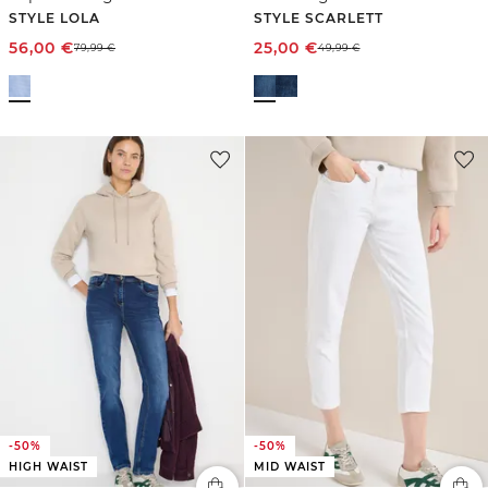
STYLE LOLA
STYLE SCARLETT
56,00
€
25,00
€
79,99
€
49,99
€
-50%
-50%
HIGH WAIST
MID WAIST