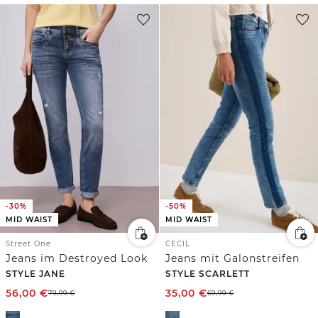
-30%
-50%
MID WAIST
MID WAIST
Street One
CECIL
Jeans im Destroyed Look
Jeans mit Galonstreifen
STYLE JANE
STYLE SCARLETT
56,00
€
35,00
€
79,99
€
69,99
€