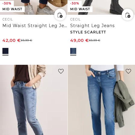
-30%
-30%
MID WAIST
MID WAIST
CECIL
CECIL
Mid Waist Straight Leg Jeans im Casual Fit
Straight Leg Jeans
STYLE SCARLETT
42,00
€
49,00
€
59,99
€
69,99
€