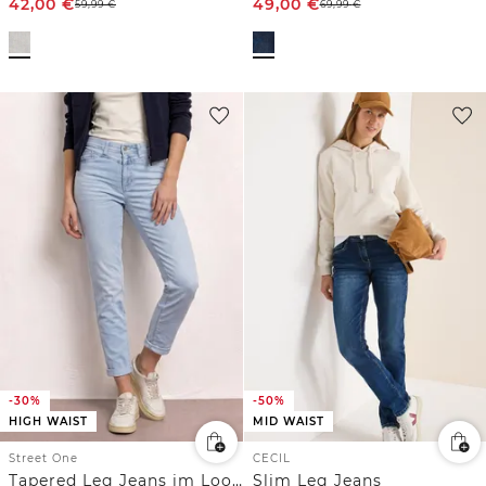
42,00
€
49,00
€
59,99
€
69,99
€
-30%
-50%
HIGH WAIST
MID WAIST
Street One
CECIL
Tapered Leg Jeans im Loose Fit mit Comfort Bund
Slim Leg Jeans