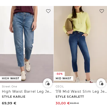
-50%
HIGH WAIST
MID WAIST
Street One
CECIL
High Waist Barrel Leg Jeans im Loose Fit
7/8 Mid Waist Slim Leg Jeans im Casual Fit
STYLE KARLIE
STYLE SCARLETT
69,99
€
30,00
€
59,99
€