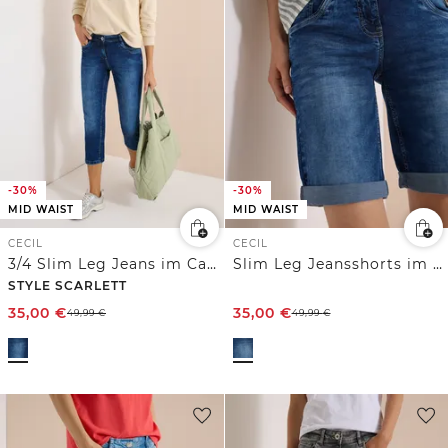
-30%
-30%
MID WAIST
MID WAIST
CECIL
CECIL
3/4 Slim Leg Jeans im Casual Fit
Slim Leg Jeansshorts im Casual Fit
STYLE SCARLETT
35,00
€
35,00
€
49,99
€
49,99
€