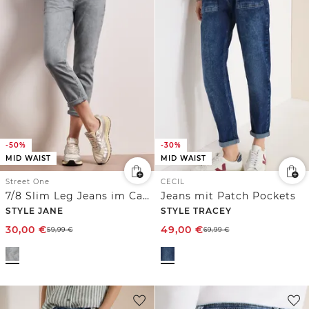
-50%
-30%
MID WAIST
MID WAIST
Street One
CECIL
7/8 Slim Leg Jeans im Casual Fit
Jeans mit Patch Pockets
STYLE JANE
STYLE TRACEY
30,00
€
49,00
€
59,99
€
69,99
€