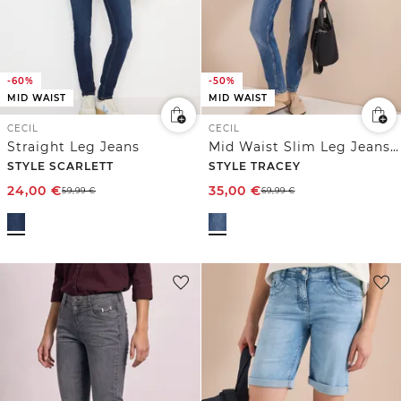
-60%
-50%
MID WAIST
MID WAIST
CECIL
CECIL
Straight Leg Jeans
Mid Waist Slim Leg Jeans im Casual Fit
STYLE SCARLETT
STYLE TRACEY
24,00
€
35,00
€
59,99
€
69,99
€