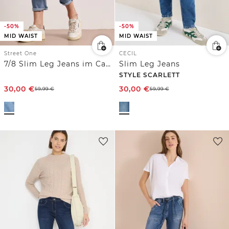
-50%
-50%
MID WAIST
MID WAIST
Street One
CECIL
7/8 Slim Leg Jeans im Casual Fit
Slim Leg Jeans
STYLE SCARLETT
30,00
€
30,00
€
59,99
€
59,99
€