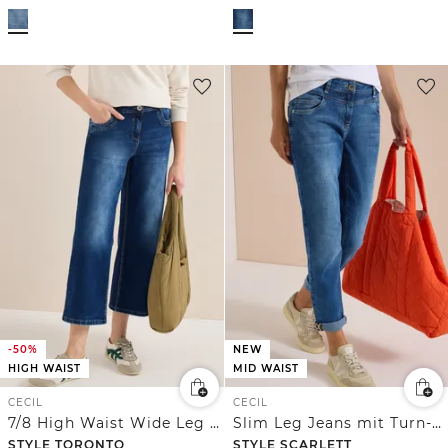
-50%
NEW
HIGH WAIST
MID WAIST
CECIL
CECIL
7/8 High Waist Wide Leg Jeans im Slim Fit
Slim Leg Jeans mit Turn-Up und Leo-Tape
STYLE TORONTO
STYLE SCARLETT