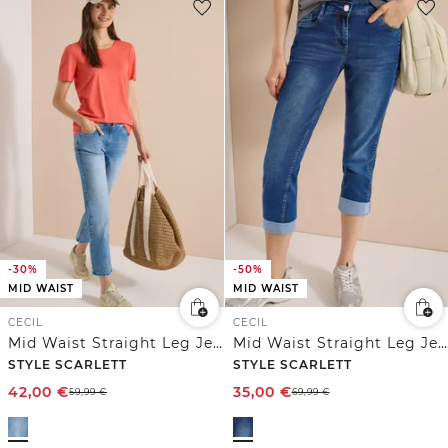
-30%
-50%
MID WAIST
MID WAIST
CECIL
CECIL
Mid Waist Straight Leg Jeans im Casual Fit
Mid Waist Straight Leg Jeans im Casual Fit
STYLE SCARLETT
STYLE SCARLETT
42,00
€
35,00
€
59,99
€
69,99
€