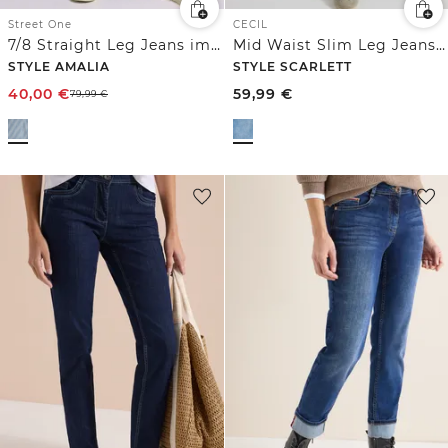
Street One
CECIL
7/8 Straight Leg Jeans im Casual Fit mit Streifen
Mid Waist Slim Leg Jeans im Casual Fit
STYLE AMALIA
STYLE SCARLETT
40,00
€
59,99
€
79,99
€