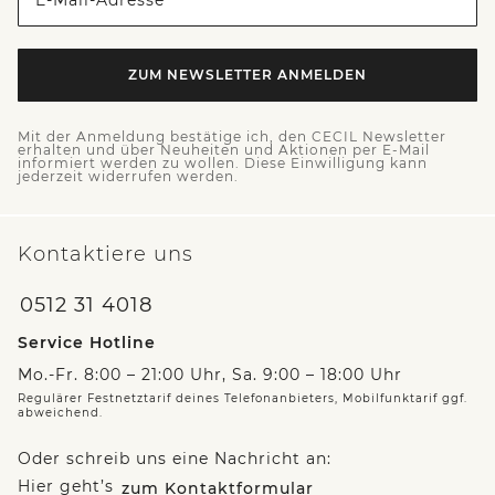
E-Mail-Adresse *
ZUM NEWSLETTER ANMELDEN
Mit der Anmeldung bestätige ich, den CECIL Newsletter
erhalten und über Neuheiten und Aktionen per E-Mail
informiert werden zu wollen. Diese Einwilligung kann
jederzeit widerrufen werden.
Kontaktiere uns
0512 31 4018
Service Hotline
Mo.-Fr. 8:00 – 21:00 Uhr, Sa. 9:00 – 18:00 Uhr
Regulärer Festnetztarif deines Telefonanbieters, Mobilfunktarif ggf.
abweichend.
Oder schreib uns eine Nachricht an:
Hier geht’s
zum Kontaktformular