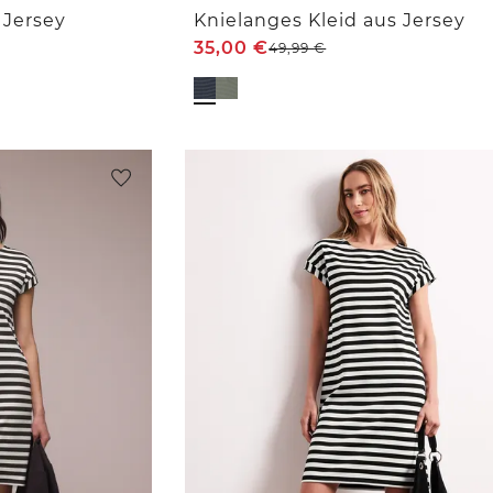
 Jersey
Knielanges Kleid aus Jersey
35,00
€
49,99
€