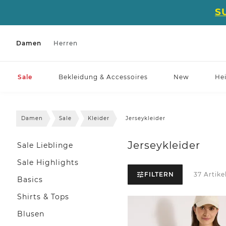
S
Damen
Herren
Sale
Bekleidung & Accessoires
New
He
Damen
Sale
Kleider
Jerseykleider
Jerseykleider
Sale Lieblinge
Sale Highlights
FILTERN
37 Artike
Basics
Shirts & Tops
Blusen