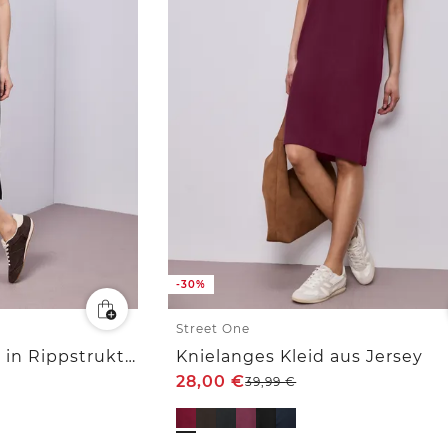
-30%
Street One
Midi-Kleid aus Jersey in Rippstruktur
Knielanges Kleid aus Jersey
28,00
€
39,99
€