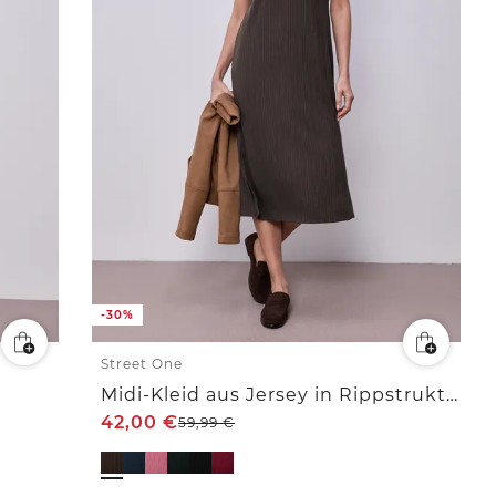
-30%
Street One
Midi-Kleid aus Jersey in Rippstruktur
42,00
€
59,99
€