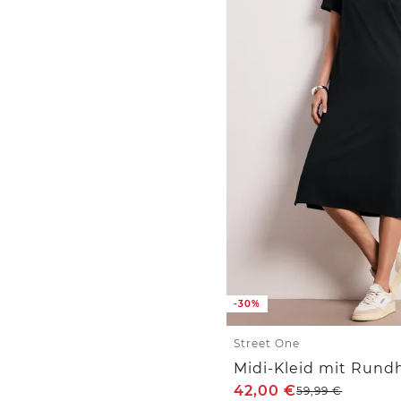
-30%
Street One
42,00
€
59,99
€