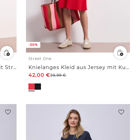
-30%
Street One
Knielanges Kleid aus Jersey mit Streifen
Knielanges Kleid aus Jersey mit Kurzarm
42,00
€
59,99
€