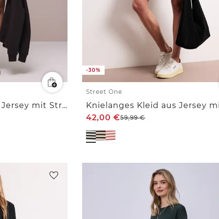
-30%
Street One
Knielanges Kleid aus Jersey mit Streifen
42,00
€
59,99
€