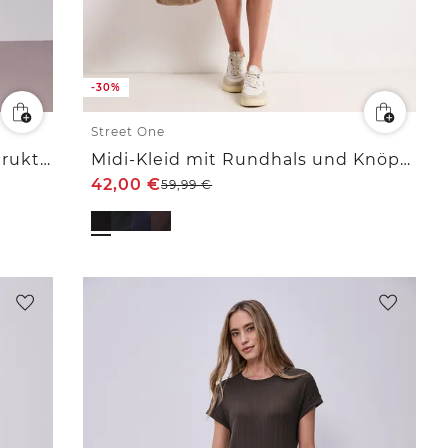
-30%
Street One
Midi-Kleid aus Jersey in Rippstruktur
Midi-Kleid mit Rundhals und Knöpfen
42,00
€
59,99
€