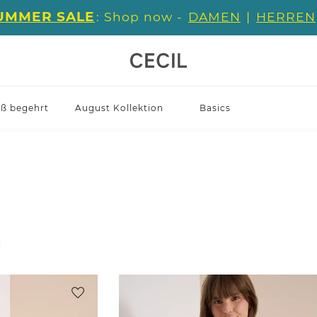
UMMER SALE
: Shop now -
DAMEN
|
HERREN
iß begehrt
August Kollektion
Basics
l