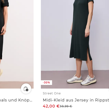
-30%
Street One
Midi-Kleid mit Rundhals und Knöpfen
42,00
€
59,99
€