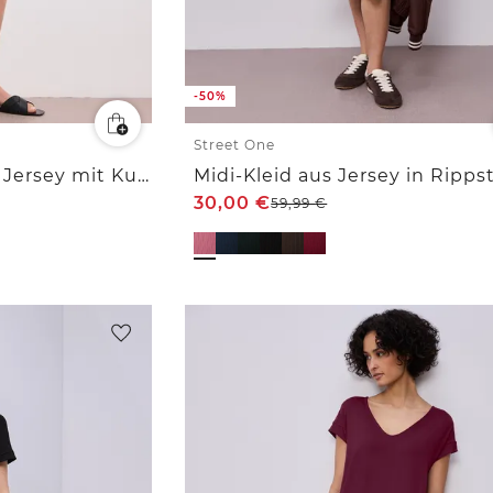
-50%
Street One
Knielanges Kleid aus Jersey mit Kurzarm
30,00
€
59,99
€