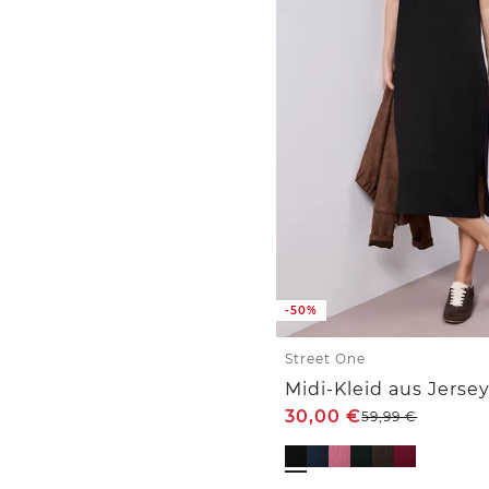
-50%
Street One
30,00
€
59,99
€