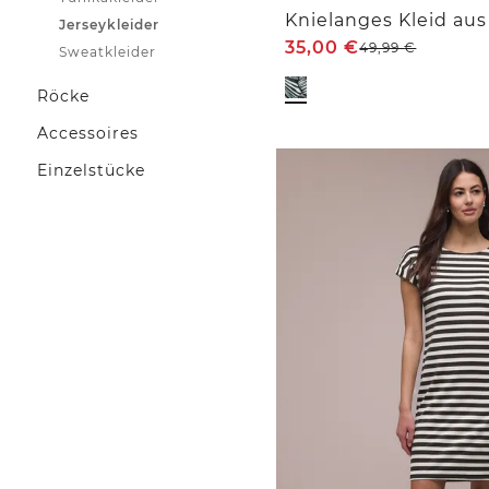
Knielanges Kleid aus
Jerseykleider
35,00
€
49,99
€
Sweatkleider
Röcke
Accessoires
Einzelstücke