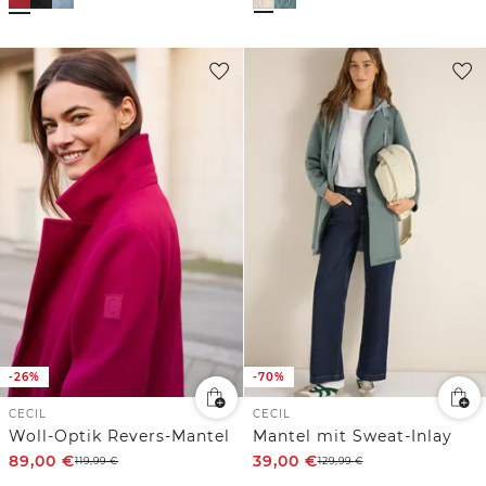
-26%
-70%
CECIL
CECIL
Woll-Optik Revers-Mantel
Mantel mit Sweat-Inlay
89,00
€
39,00
€
119,99
€
129,99
€