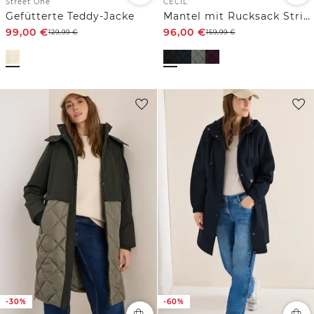
Street One
CECIL
Gefütterte Teddy-Jacke
Mantel mit Rucksack Strings
99,00
€
96,00
€
129,99
€
159,99
€
-30%
-60%