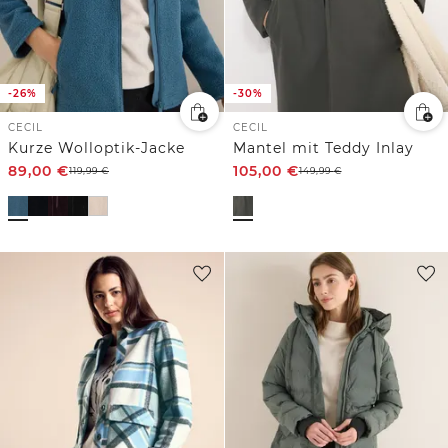
-26%
-30%
CECIL
CECIL
Kurze Wolloptik-Jacke
Mantel mit Teddy Inlay
89,00
€
105,00
€
119,99
€
149,99
€