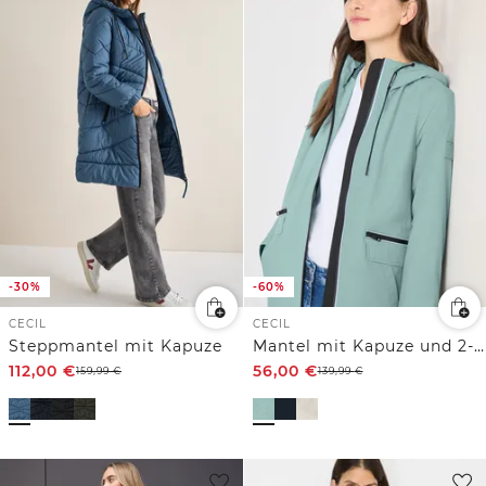
-30%
-60%
CECIL
CECIL
Steppmantel mit Kapuze
Mantel mit Kapuze und 2-Wege-Zipper
112,00
€
56,00
€
159,99
€
139,99
€