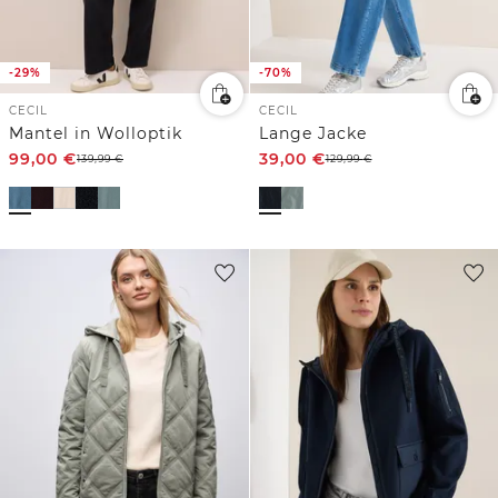
-29%
-70%
CECIL
CECIL
Mantel in Wolloptik
Lange Jacke
99,00
€
39,00
€
139,99
€
129,99
€