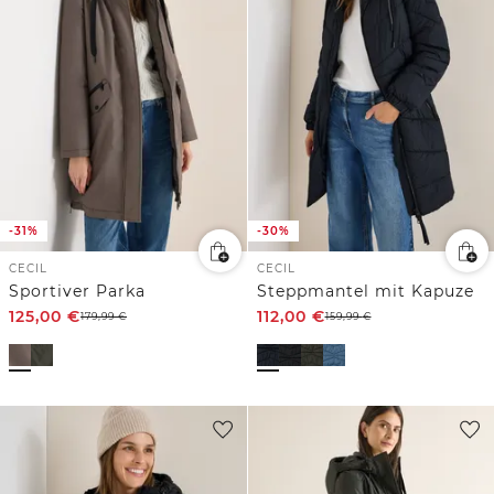
-31%
-30%
CECIL
CECIL
Sportiver Parka
Steppmantel mit Kapuze
125,00
€
112,00
€
179,99
€
159,99
€