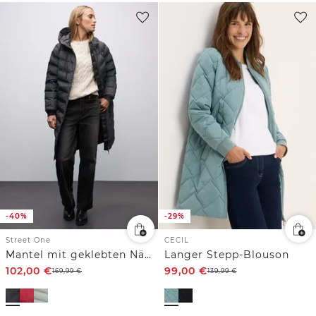
-40%
-29%
Street One
CECIL
Mantel mit geklebten Nähten
Langer Stepp-Blouson
102,00
€
99,00
€
169,99
€
139,99
€