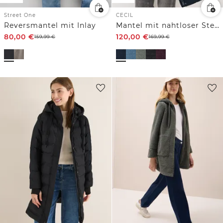
Street One
CECIL
Reversmantel mit Inlay
Mantel mit nahtloser Steppung
80,00
€
120,00
€
159,99
€
169,99
€