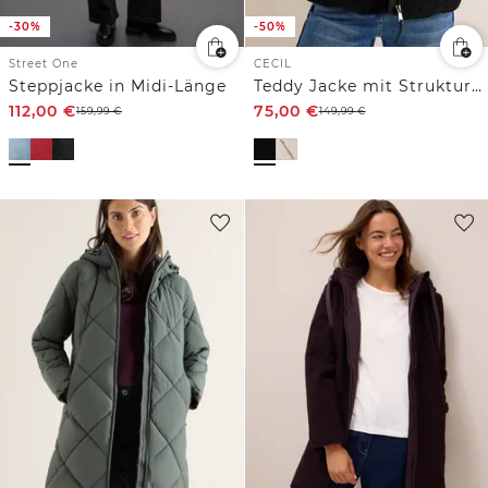
-30%
-50%
Street One
CECIL
Steppjacke in Midi-Länge
Teddy Jacke mit Strukturmix
112,00
€
75,00
€
159,99
€
149,99
€