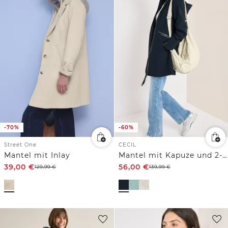
-70%
-60%
Street One
CECIL
Mantel mit Inlay
Mantel mit Kapuze und 2-Wege-Zipper
39,00
€
56,00
€
129,99
€
139,99
€