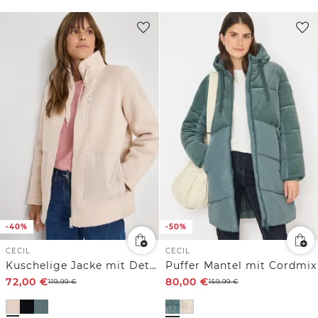
-40%
-50%
CECIL
CECIL
Kuschelige Jacke mit Details
Puffer Mantel mit Cordmix
72,00
€
80,00
€
119,99
€
159,99
€