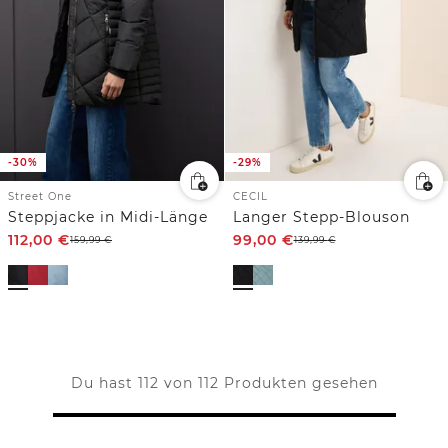
-30%
-29%
Street One
CECIL
Steppjacke in Midi-Länge
Langer Stepp-Blouson
112,00
€
99,00
€
159,99
€
139,99
€
Du hast 112 von 112 Produkten gesehen