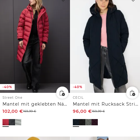
-40%
-40%
Street One
CECIL
Mantel mit geklebten Nähten
Mantel mit Rucksack Strings
102,00
€
96,00
€
169,99
€
159,99
€