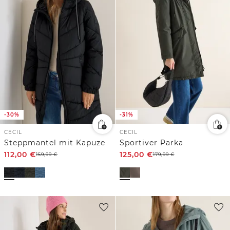
-30%
-31%
CECIL
CECIL
Steppmantel mit Kapuze
Sportiver Parka
112,00
€
125,00
€
159,99
€
179,99
€