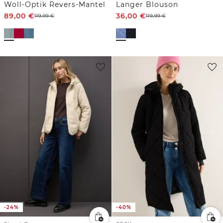
Woll-Optik Revers-Mantel
Langer Blouson
89,00
€
36,00
€
119,99
€
119,99
€
-24%
-40%