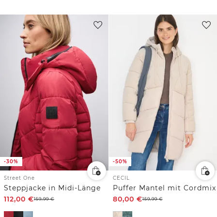
-30%
-50%
Street One
CECIL
Steppjacke in Midi-Länge
Puffer Mantel mit Cordmix
112,00
€
80,00
€
159,99
€
159,99
€