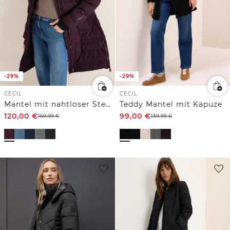
-29%
-29%
CECIL
CECIL
Mantel mit nahtloser Steppung
Teddy Mantel mit Kapuze
120,00
€
99,00
€
169,99
€
139,99
€