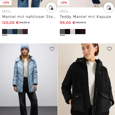
-29%
-29%
CECIL
CECIL
Mantel mit nahtloser Steppung
Teddy Mantel mit Kapuze
120,00
€
99,00
€
169,99
€
139,99
€