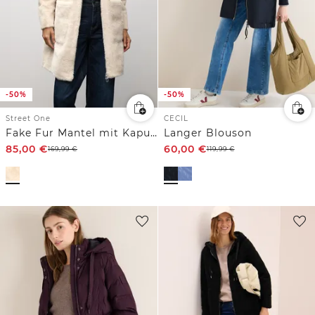
-50%
-50%
Street One
CECIL
Fake Fur Mantel mit Kapuze
Langer Blouson
85,00
€
60,00
€
169,99
€
119,99
€