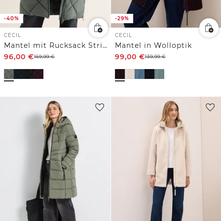
-40%
-29%
CECIL
CECIL
Mantel mit Rucksack Strings
Mantel in Wolloptik
96,00
€
99,00
€
159,99
€
139,99
€