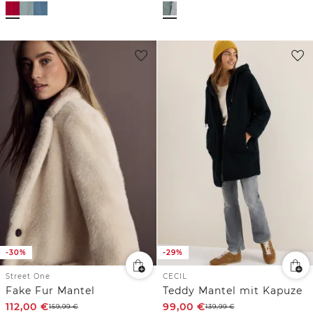
-30%
-29%
Street One
CECIL
Fake Fur Mantel
Teddy Mantel mit Kapuze
112,00
€
99,00
€
159,99
€
139,99
€