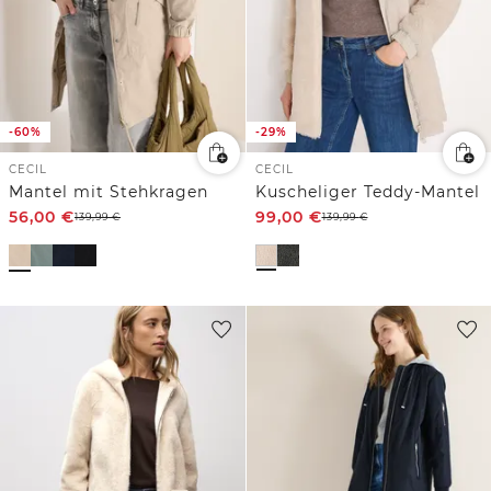
-60%
-29%
CECIL
CECIL
Mantel mit Stehkragen
Kuscheliger Teddy-Mantel
56,00
€
99,00
€
139,99
€
139,99
€