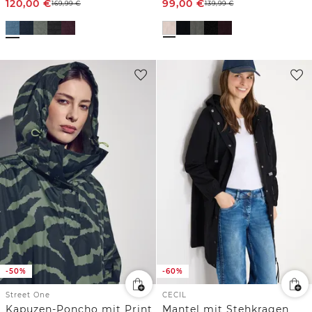
120,00
€
99,00
€
169,99
€
139,99
€
-50%
-60%
Street One
CECIL
Kapuzen-Poncho mit Print
Mantel mit Stehkragen