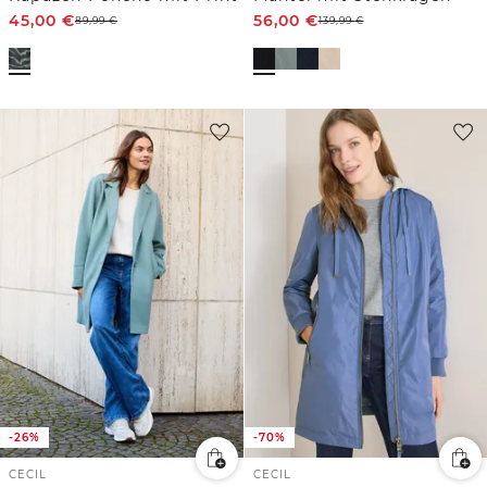
45,00
€
56,00
€
89,99
€
139,99
€
-26%
-70%
CECIL
CECIL