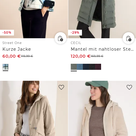
-50%
-29%
Street One
CECIL
Kurze Jacke
Mantel mit nahtloser Steppung
60,00
€
120,00
€
119,99
€
169,99
€