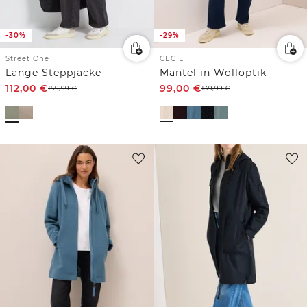
-30%
-29%
Street One
CECIL
Lange Steppjacke
Mantel in Wolloptik
112,00
€
99,00
€
159,99
€
139,99
€