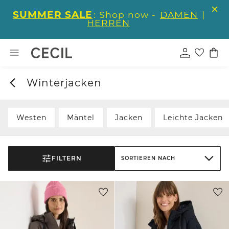
SUMMER SALE
: Shop now -
DAMEN
|
HERREN
Winterjacken
Westen
Mäntel
Jacken
Leichte Jacken
FILTERN
SORTIEREN NACH