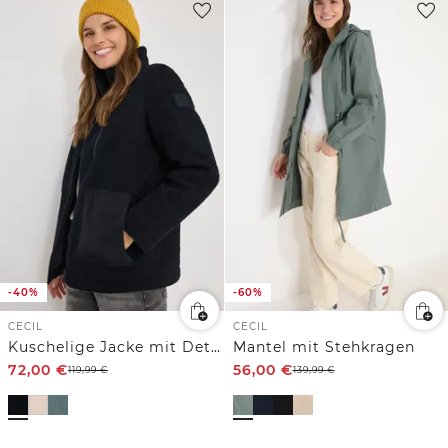
-40%
-60%
CECIL
CECIL
Kuschelige Jacke mit Details
Mantel mit Stehkragen
72,00
€
56,00
€
119,99
€
139,99
€