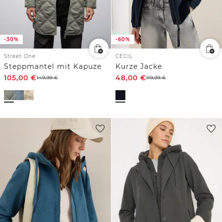
-30%
-60%
Street One
CECIL
Steppmantel mit Kapuze
Kurze Jacke
105,00
€
48,00
€
149,99
€
119,99
€