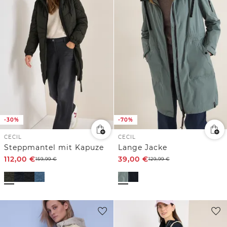
-30%
-70%
CECIL
CECIL
Steppmantel mit Kapuze
Lange Jacke
112,00
€
39,00
€
159,99
€
129,99
€