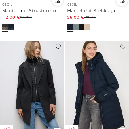
CECIL
CECIL
Mantel mit Strukturmix
Mantel mit Stehkragen
112,00
€
56,00
€
159,99
€
139,99
€
-50%
-29%