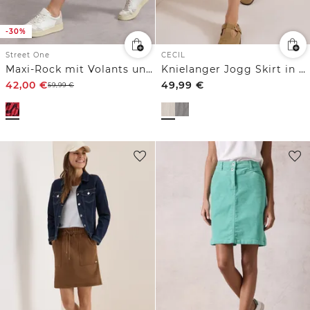
-30%
Street One
CECIL
Maxi-Rock mit Volants und Print
Knielanger Jogg Skirt in Seersucker-Qualität
42,00
€
49,99
€
59,99
€