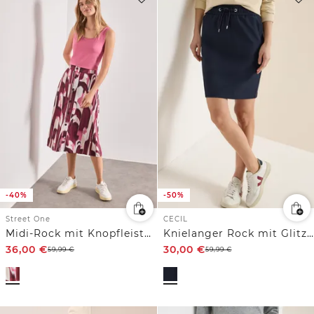
-40%
-50%
Street One
CECIL
Midi-Rock mit Knopfleiste und Print
Knielanger Rock mit Glitzerdetails
36,00
€
30,00
€
59,99
€
59,99
€