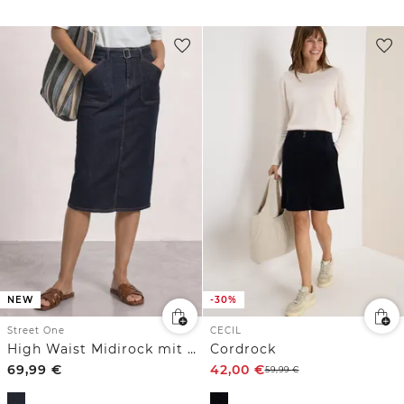
NEW
-30%
Street One
CECIL
High Waist Midirock mit Gürtel
Cordrock
69,99
€
42,00
€
59,99
€