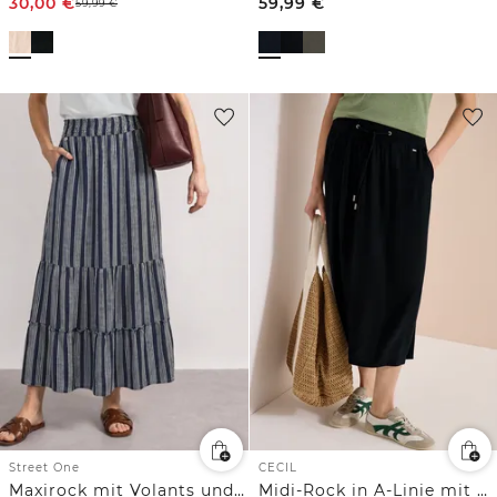
30,00
€
59,99
€
59,99
€
Street One
CECIL
Maxirock mit Volants und Streifen
Midi-Rock in A-Linie mit Struktur