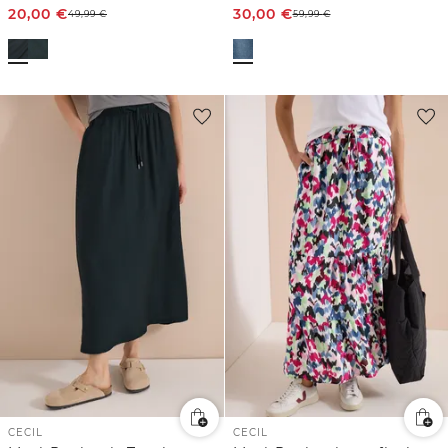
20,00
€
30,00
€
49,99
€
59,99
€
CECIL
CECIL