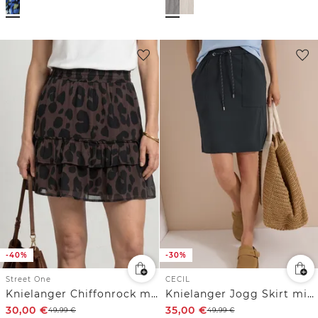
-40%
-30%
Street One
CECIL
Knielanger Chiffonrock mit Print
Knielanger Jogg Skirt mit feinen Streifen
30,00
€
35,00
€
49,99
€
49,99
€