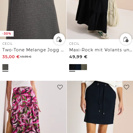
-30%
CECIL
CECIL
Two-Tone Melange Jogg Skirt
Maxi-Rock mit Volants und Elastikbund
35,00
€
49,99
€
49,99
€