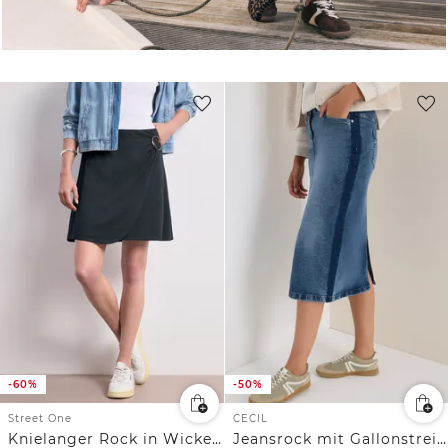
-60%
-50%
Street One
CECIL
Knielanger Rock in Wickeloptik
Jeansrock mit Gallonstreifen