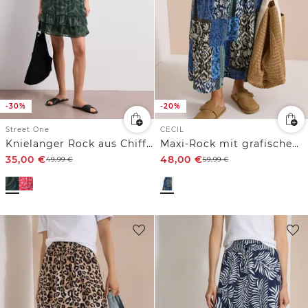
-30%
-20%
Street One
CECIL
Knielanger Rock aus Chiffon mit Volants
Maxi-Rock mit grafischem Muster
35,00
€
48,00
€
49,99
€
59,99
€