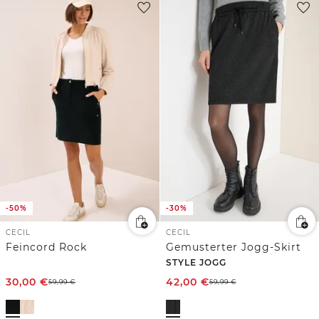
-50%
-30%
CECIL
CECIL
Feincord Rock
Gemusterter Jogg-Skirt
STYLE JOGG
30,00
€
42,00
€
59,99
€
59,99
€