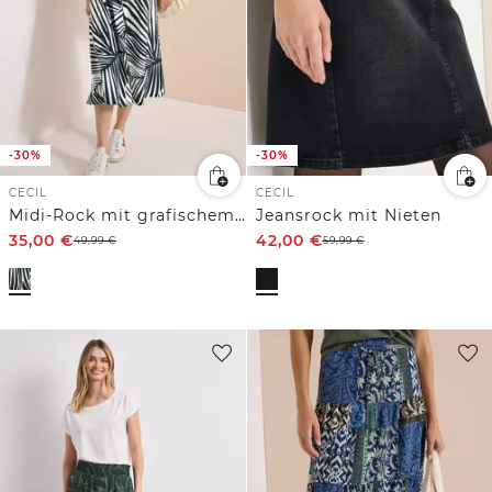
-30%
-30%
CECIL
CECIL
Midi-Rock mit grafischem Muster
Jeansrock mit Nieten
35,00
€
42,00
€
49,99
€
59,99
€