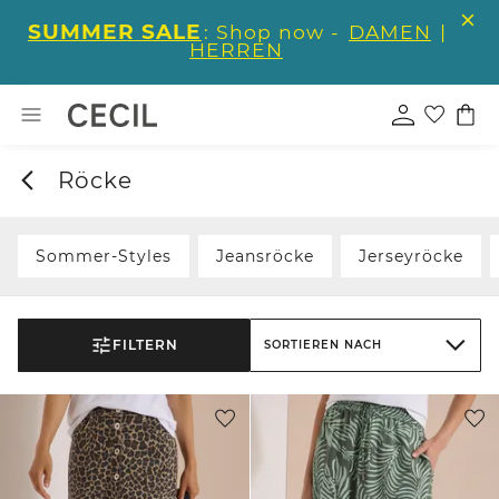
SUMMER SALE
: Shop now -
DAMEN
|
HERREN
Röcke
Sommer-Styles
Jeansröcke
Jerseyröcke
FILTERN
SORTIEREN NACH