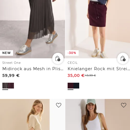
NEW
-30%
Street One
CECIL
Midirock aus Mesh in Plisséestruktur
Knielanger Rock mit Streifendetail
59,99
€
35,00
€
49,99
€