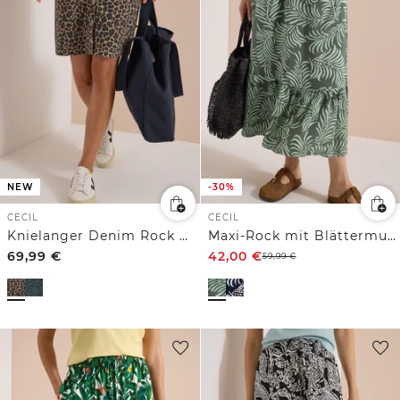
NEW
-30%
CECIL
CECIL
Knielanger Denim Rock mit Leo-Muster
Maxi-Rock mit Blättermuster
69,99
€
42,00
€
59,99
€