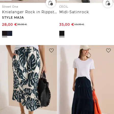
Street One
CECIL
Knielanger Rock in Rippstruktur
Midi-Satinrock
STYLE MAJA
28,00
€
35,00
€
39,99
€
49,99
€