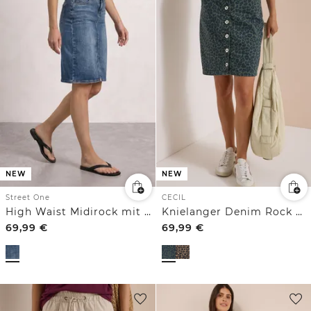
NEW
NEW
Street One
CECIL
High Waist Midirock mit Knopfdetails
Knielanger Denim Rock mit Leo-Muster
69,99
€
69,99
€