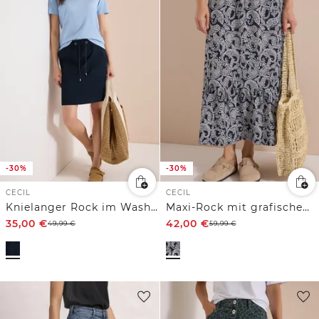
-30%
-30%
CECIL
CECIL
Knielanger Rock im Washed-Look
Maxi-Rock mit grafischem Muster
35,00
€
42,00
€
49,99
€
59,99
€