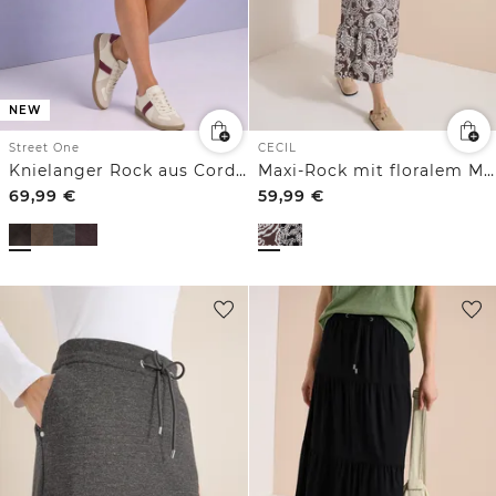
NEW
CECIL
Street One
Maxi-Rock mit floralem Muster
Knielanger Rock aus Cord mit Taschen
69,99
€
59,99
€