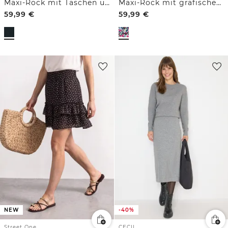
Maxi-Rock mit Taschen und Struktur
Maxi-Rock mit grafischem Muster
59,99
€
59,99
€
NEW
-40%
Street One
CECIL