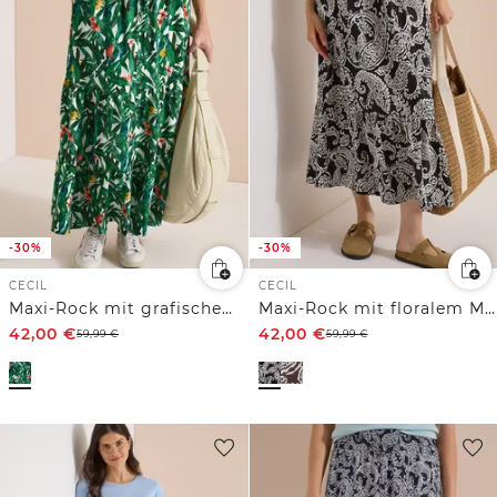
-30%
-30%
CECIL
CECIL
Maxi-Rock mit grafischem Muster
Maxi-Rock mit floralem Muster
42,00
€
42,00
€
59,99
€
59,99
€