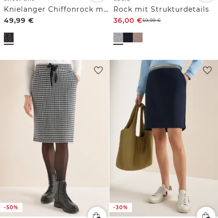
Knielanger Chiffonrock mit Print
Rock mit Strukturdetails
49,99
€
36,00
€
59,99
€
-50%
-30%