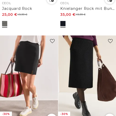
CECIL
CECIL
Jacquard Rock
Knielanger Rock mit Bunddetail
25,00
€
35,00
€
49,99
€
49,99
€
-30%
-30%