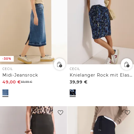
-30%
CECIL
CECIL
Midi-Jeansrock
Knielanger Rock mit Elastikbund und Print
49,00
€
39,99
€
69,99
€