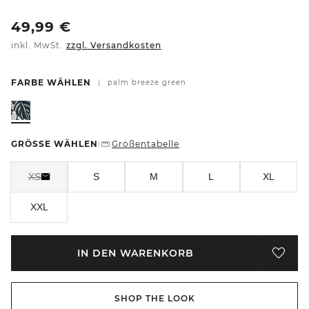
49,99
€
inkl. MwSt.
zzgl. Versandkosten
FARBE WÄHLEN
|
palm breeze green
GRÖSSE WÄHLEN
Größentabelle
|
XS
S
M
L
XL
XXL
IN DEN WARENKORB
SHOP THE LOOK