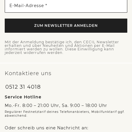
E-Mail-Adresse *
ZUM NEWSLETTER ANMELDEN
Mit der Anmeldung bestätige ich, den CECIL Newsletter
erhalten und über Neuheiten und Aktionen per E-Mail
informiert werden zu wollen. Diese Einwilligung kann
jederzeit widerrufen werden.
Kontaktiere uns
0512 31 4018
Service Hotline
Mo.-Fr. 8:00 – 21:00 Uhr, Sa. 9:00 – 18:00 Uhr
Regulärer Festnetztarif deines Telefonanbieters, Mobilfunktarif ggf.
abweichend.
Oder schreib uns eine Nachricht an: