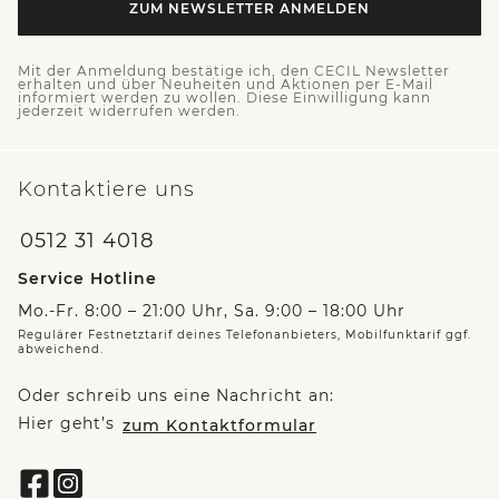
ZUM NEWSLETTER ANMELDEN
Mit der Anmeldung bestätige ich, den CECIL Newsletter
erhalten und über Neuheiten und Aktionen per E-Mail
informiert werden zu wollen. Diese Einwilligung kann
jederzeit widerrufen werden.
Kontaktiere uns
0512 31 4018
Service Hotline
Mo.-Fr. 8:00 – 21:00 Uhr, Sa. 9:00 – 18:00 Uhr
Regulärer Festnetztarif deines Telefonanbieters, Mobilfunktarif ggf.
abweichend.
Oder schreib uns eine Nachricht an:
Hier geht’s
zum Kontaktformular