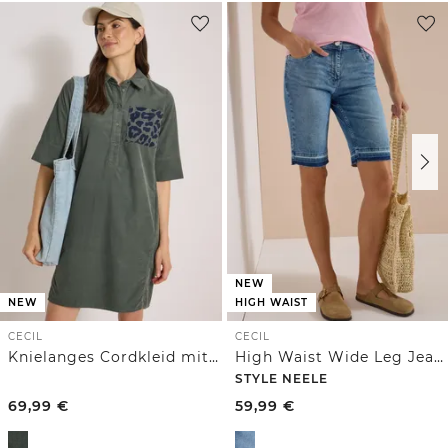
NEW
NEW
HIGH WAIST
CECIL
CECIL
Knielanges Cordkleid mit Leo-Brusttasche
High Waist Wide Leg Jeans im Loose Fit
STYLE NEELE
69,99
€
59,99
€