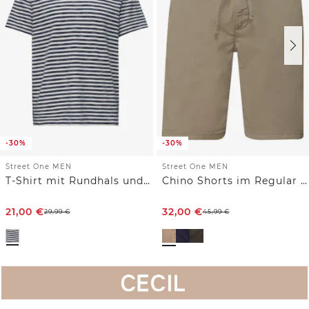
-30%
-30%
Street One MEN
Street One MEN
T-Shirt mit Rundhals und Piquéstruktur
Chino Shorts im Regular Fit
21,00
€
32,00
€
29,99
€
45,99
€