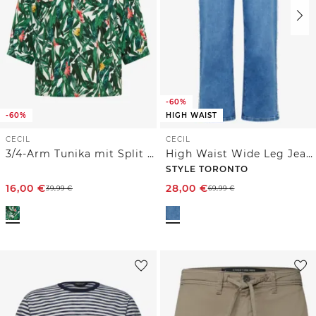
-60%
-60%
HIGH WAIST
CECIL
CECIL
3/4-Arm Tunika mit Split Neck und Print
High Waist Wide Leg Jeans im Slim Fit
STYLE TORONTO
16,00
€
28,00
€
39,99
€
69,99
€