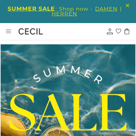
SUMMER SALE
: Shop now -
DAMEN
|
HERREN