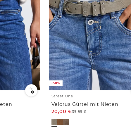
-50%
Street One
ieten
Velorus Gürtel mit Nieten
20,00
€
39,99
€