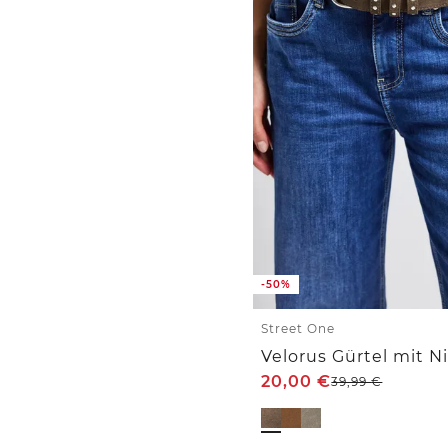
-50%
Street One
Velorus Gürtel mit N
20,00
€
39,99
€