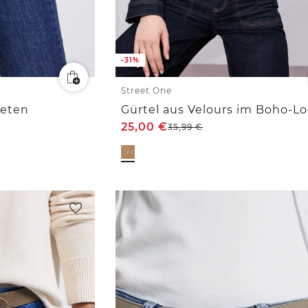
-31%
Street One
ieten
Gürtel aus Velours im Boho-L
25,00
€
35,99
€