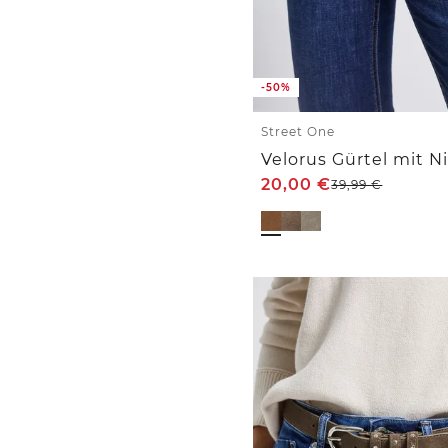
-50%
Street One
Velorus Gürtel mit N
20,00
€
39,99
€