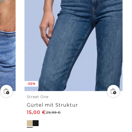
-50%
Street One
Gürtel mit Struktur
15,00
€
29,99
€