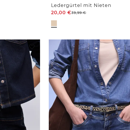
k
Ledergürtel mit Nieten
20,00
€
39,99
€