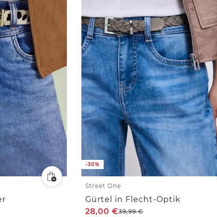
-30%
Street One
er
Gürtel in Flecht-Optik
28,00
€
39,99
€