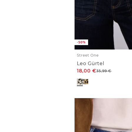
-50%
Street One
Leo Gürtel
18,00
€
35,99
€