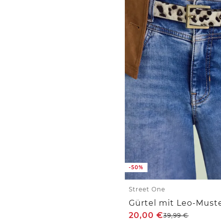
-50%
Street One
Gürtel mit Leo-Must
20,00
€
39,99
€