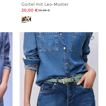
Gürtel mit Leo-Muster
20,00
€
39,99
€