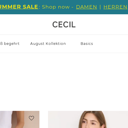
UMMER SALE
: Shop now -
DAMEN
|
HERREN
iß begehrt
August Kollektion
Basics
l