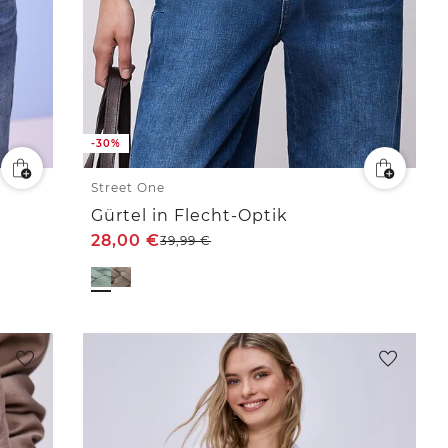
-30%
Street One
Gürtel in Flecht-Optik
28,00
€
39,99
€