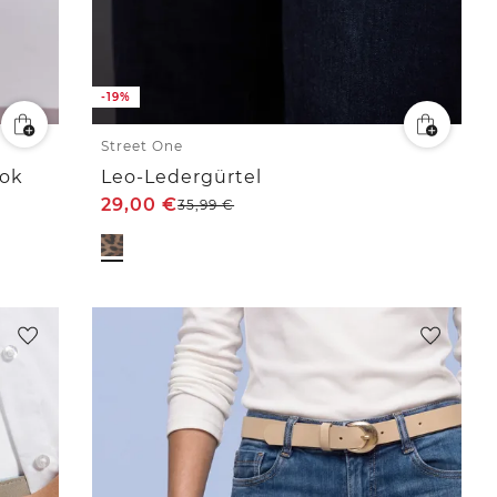
-19%
Street One
ook
Leo-Ledergürtel
29,00
€
35,99
€