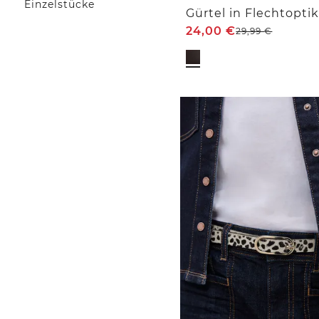
Einzelstücke
Gürtel in Flechtopti
24,00
€
29,99
€