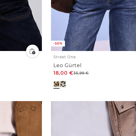
-50%
Street One
Leo Gürtel
18,00
€
35,99
€