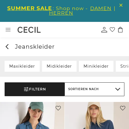
SUMMER SALE
: Shop now -
DAMEN
|
HERREN
Jeanskleider
Maxikleider
Midikleider
Minikleider
Str
FILTERN
SORTIEREN NACH