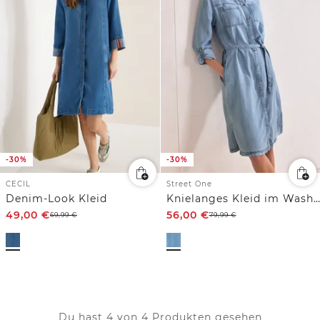
-30%
-30%
CECIL
Street One
Denim-Look Kleid
Knielanges Kleid im Washed-Look
49,00
€
56,00
€
69,99
€
79,99
€
Du hast 4 von 4 Produkten gesehen