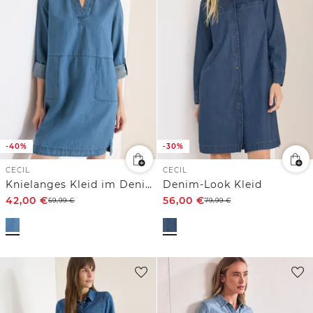
-40%
-30%
CECIL
CECIL
Knielanges Kleid im Denim-Look
Denim-Look Kleid
42,00
€
56,00
€
69,99
€
79,99
€