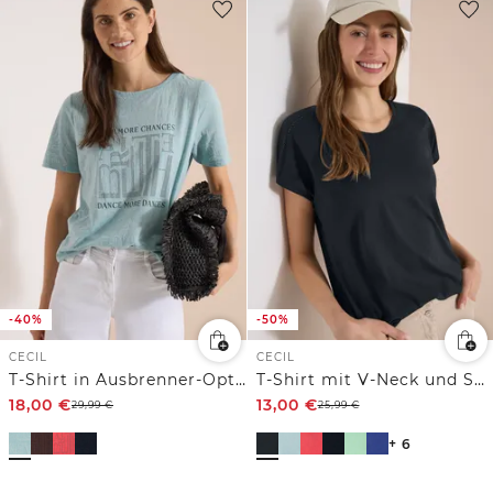
-40%
-50%
CECIL
CECIL
T-Shirt in Ausbrenner-Optik
T-Shirt mit V-Neck und Spitzendetail
18,00
€
13,00
€
29,99
€
25,99
€
+ 6