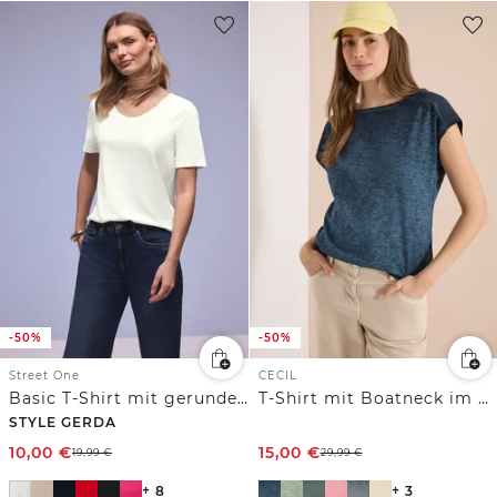
-50%
-50%
Street One
CECIL
Basic T-Shirt mit gerundetem V-Neck
T-Shirt mit Boatneck im Garment-Dye-Look
STYLE GERDA
10,00
€
15,00
€
19,99
€
29,99
€
+ 8
+ 3