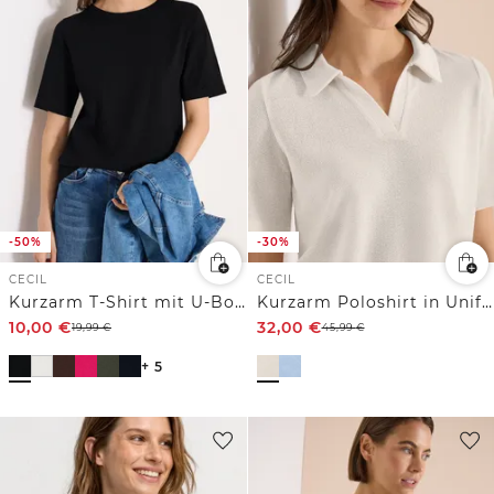
-50%
-30%
CECIL
CECIL
Kurzarm T-Shirt mit U-Boot-Ausschnitt
Kurzarm Poloshirt in Unifarbe
10,00
€
32,00
€
19,99
€
45,99
€
+ 5