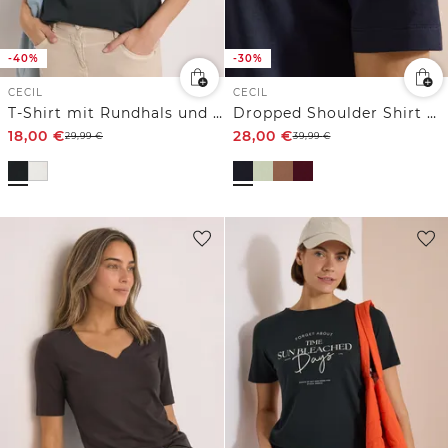
-40%
-30%
CECIL
CECIL
T-Shirt mit Rundhals und Embroidery
Dropped Shoulder Shirt mit Knöpfen
18,00
€
28,00
€
29,99
€
39,99
€