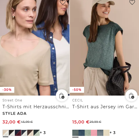
-30%
-50%
Street One
CECIL
T-Shirts mit Herzausschnitt im 2er-Pack
T-Shirt aus Jersey im Garment Dye Look
STYLE ADA
32,00
€
15,00
€
45,99
€
29,99
€
+ 3
+ 3