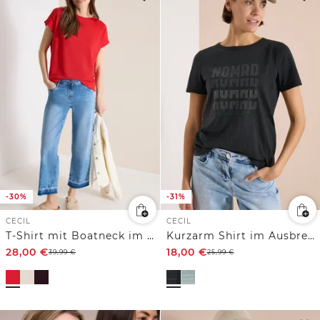
-30%
-31%
CECIL
CECIL
T-Shirt mit Boatneck im Strick-Look
Kurzarm Shirt im Ausbrenner-Look
28,00
€
18,00
€
39,99
€
25,99
€