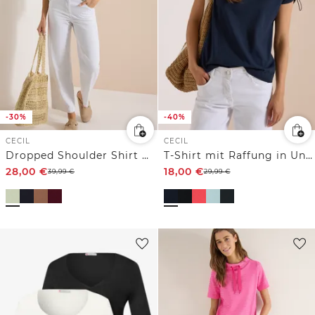
-30%
-40%
CECIL
CECIL
Dropped Shoulder Shirt mit Knöpfen
T-Shirt mit Raffung in Unifarbe
28,00
€
18,00
€
39,99
€
29,99
€