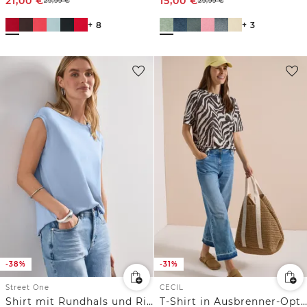
21,00
€
15,00
€
29,99
€
29,99
€
+ 8
+ 3
-38%
-31%
Street One
CECIL
Shirt mit Rundhals und Rippdetails
T-Shirt in Ausbrenner-Optik