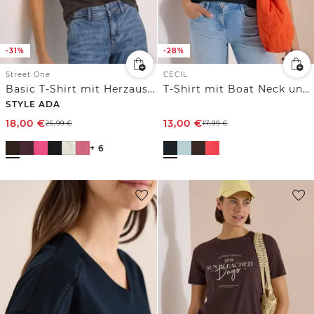
-31%
-28%
Street One
CECIL
Basic T-Shirt mit Herzausschnitt
T-Shirt mit Boat Neck und Wording Artwork
STYLE ADA
18,00
€
13,00
€
25,99
€
17,99
€
+ 6