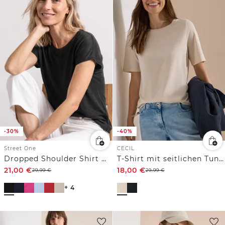
-30%
-40%
Street One
CECIL
Dropped Shoulder Shirt mit Rundhals
T-Shirt mit seitlichen Tunnelzügen
21,00
€
18,00
€
29,99
€
29,99
€
+ 4