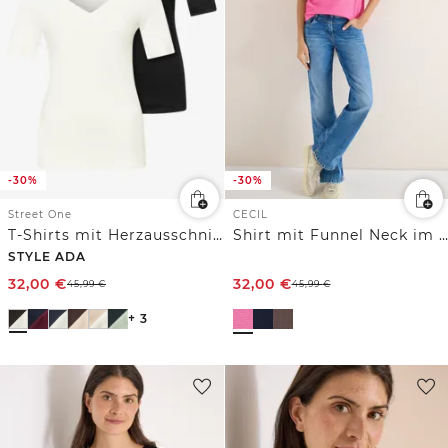
-30%
-30%
Street One
CECIL
T-Shirts mit Herzausschnitt im 2er-Pack
Shirt mit Funnel Neck im Two-Tone-Look
STYLE ADA
32,00
€
32,00
€
45,99
€
45,99
€
+ 3