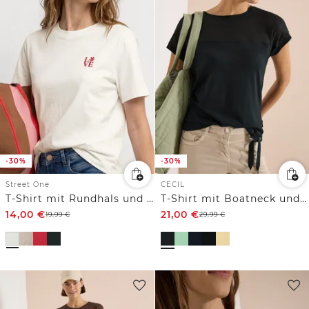
-30%
-30%
Street One
CECIL
T-Shirt mit Rundhals und Printdetail
T-Shirt mit Boatneck und Mesh-Einsatz
14,00
€
21,00
€
19,99
€
29,99
€