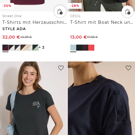
-30%
-28%
Street One
CECIL
T-Shirts mit Herzausschnitt im 2er-Pack
T-Shirt mit Boat Neck und Wording Artwork
STYLE ADA
32,00
€
13,00
€
45,99
€
17,99
€
+ 3