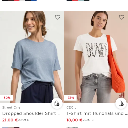
-30%
-31%
Street One
CECIL
Dropped Shoulder Shirt mit Glitzerdetails
T-Shirt mit Rundhals und Frontprint
21,00
€
18,00
€
29,99
€
25,99
€