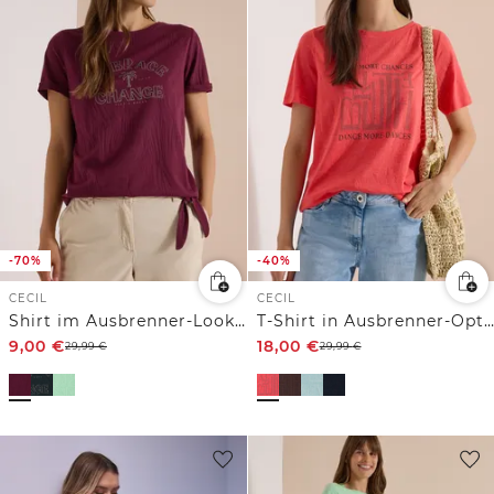
-70%
-40%
CECIL
CECIL
Shirt im Ausbrenner-Look mit Wording
T-Shirt in Ausbrenner-Optik
9,00
€
18,00
€
29,99
€
29,99
€