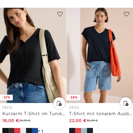
-31%
-39%
CECIL
CECIL
Kurzarm T-Shirt im Tunika-Look
T-Shirt mit tonalem Ausbrennermuster
18,00
€
22,00
€
25,99
€
35,99
€
+ 1