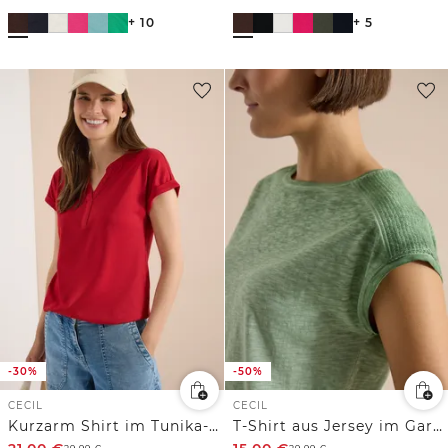
+ 10
+ 5
-30%
-50%
CECIL
CECIL
Kurzarm Shirt im Tunika-Look
T-Shirt aus Jersey im Garment Dye Look