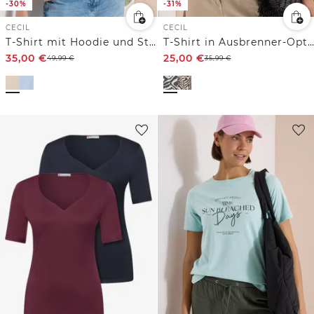
-30%
-31%
CECIL
CECIL
T-Shirt mit Hoodie und Struktur
T-Shirt in Ausbrenner-Optik
35,00
€
25,00
€
49,99
€
35,99
€