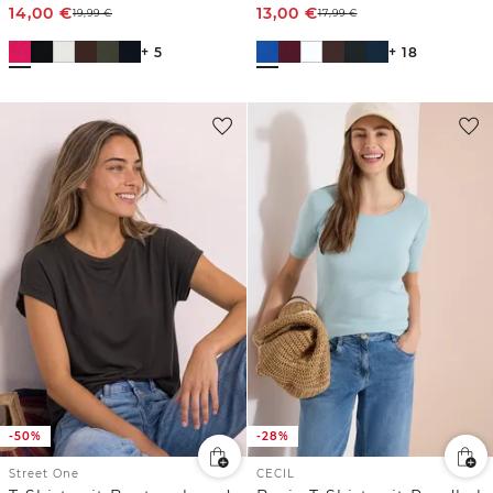
14,00
€
13,00
€
19,99
€
17,99
€
+ 5
+ 18
-50%
-28%
Street One
CECIL