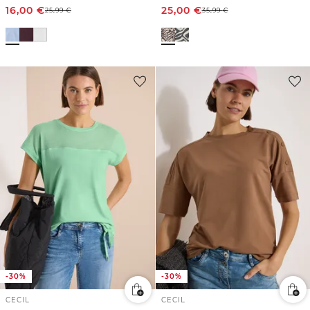
16,00
€
25,00
€
25,99
€
35,99
€
-30%
-30%
CECIL
CECIL