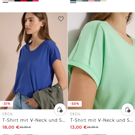
-31%
-50%
CECIL
CECIL
T-Shirt mit V-Neck und Spitzendetail
T-Shirt mit V-Neck und Spitzendetail
18,00
€
13,00
€
25,99
€
25,99
€