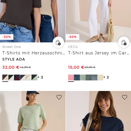
-30%
-50%
Street One
CECIL
T-Shirts mit Herzausschnitt im 2er-Pack
T-Shirt aus Jersey im Garment Dye Look
STYLE ADA
32,00
€
15,00
€
45,99
€
29,99
€
+ 3
+ 3