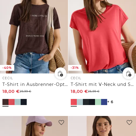
-40%
-31%
CECIL
CECIL
T-Shirt in Ausbrenner-Optik
T-Shirt mit V-Neck und Spitzendetail
18,00
€
18,00
€
29,99
€
25,99
€
+ 6