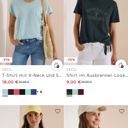
-31%
-70%
CECIL
CECIL
T-Shirt mit V-Neck und Spitzendetail
Shirt im Ausbrenner-Look mit Wording
18,00
€
9,00
€
25,99
€
29,99
€
+ 6