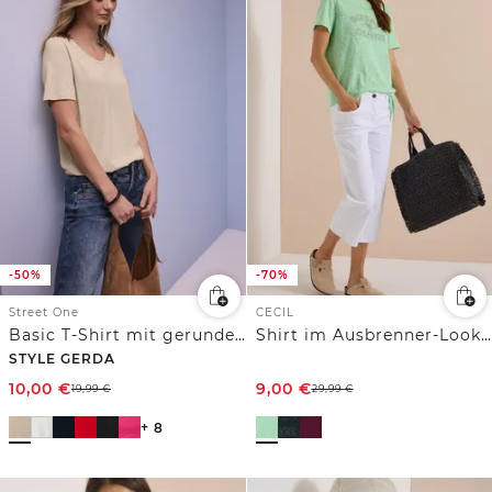
-50%
-70%
Street One
CECIL
Basic T-Shirt mit gerundetem V-Neck
Shirt im Ausbrenner-Look mit Wording
STYLE GERDA
10,00
€
9,00
€
19,99
€
29,99
€
+ 8