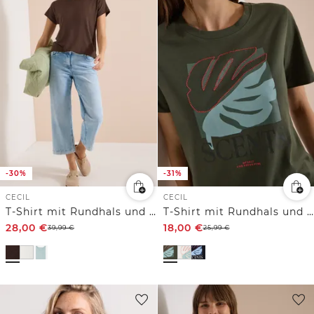
-30%
-31%
CECIL
CECIL
T-Shirt mit Rundhals und Struktur
T-Shirt mit Rundhals und Frontprint
28,00
€
18,00
€
39,99
€
25,99
€