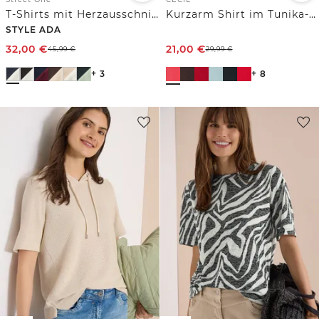
T-Shirts mit Herzausschnitt im 2er-Pack
Kurzarm Shirt im Tunika-Look
STYLE ADA
32,00
€
21,00
€
45,99
€
29,99
€
+ 3
+ 8