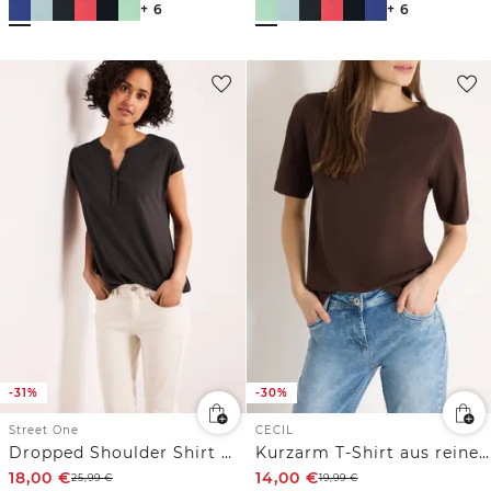
+ 6
+ 6
-31%
-30%
Street One
CECIL
Dropped Shoulder Shirt mit Split Neck
Kurzarm T-Shirt aus reiner Baumwolle
18,00
€
14,00
€
25,99
€
19,99
€