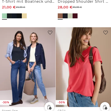
T-Shirt mit Boatneck und Mesh-Einsatz
Dropped Shoulder Shirt mit Knöpfen
21,00
€
28,00
€
29,99
€
39,99
€
-30%
-30%
Street One
CECIL