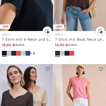
-31%
-28%
CECIL
CECIL
T-Shirt mit V-Neck und Spitzendetail
T-Shirt mit Boat Neck und Wording Artwork
18,00
€
13,00
€
25,99
€
17,99
€
+ 6