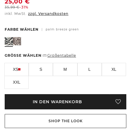
25,00
€
35,99
€
-31%
inkl. MwSt.
zzgl. Versandkosten
FARBE WÄHLEN
|
palm breeze green
GRÖSSE WÄHLEN
Größentabelle
|
XS
S
M
L
XL
XXL
IN DEN WARENKORB
SHOP THE LOOK