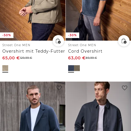
-50%
-30%
Street One MEN
Street One MEN
Overshirt mit Teddy-Futter
Cord Overshirt
65,00
€
63,00
€
129,99
€
89,99
€