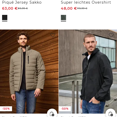
Piqué Jersey Sakko
Super leichtes Overshirt
63,00
€
48,00
€
89,99
€
119,99
€
-50%
-50%