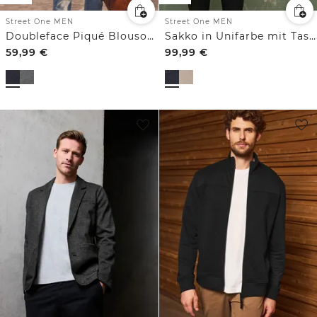
Street One MEN
Street One MEN
Doubleface Piqué Blouson mit Zipper
Sakko in Unifarbe mit Taschen
59,99
€
99,99
€