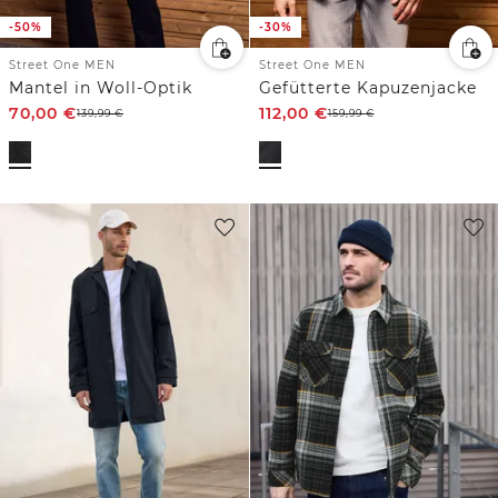
-50%
-30%
Street One MEN
Street One MEN
Mantel in Woll-Optik
Gefütterte Kapuzenjacke
70,00
€
112,00
€
139,99
€
159,99
€