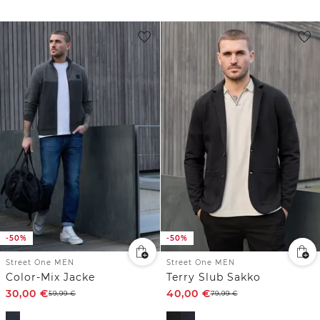
-50%
-50%
Street One MEN
Street One MEN
Color-Mix Jacke
Terry Slub Sakko
30,00
€
40,00
€
59,99
€
79,99
€