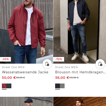
-50%
-70%
Street One MEN
Street One MEN
Wasserabweisende Jacke
Blouson mit Hemdkragen und Zipper
50,00
€
36,00
€
99,99
€
119,99
€