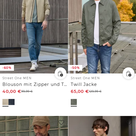
-60%
-50%
Street One MEN
Street One MEN
Blouson mit Zipper und Taschen
Twill Jacke
40,00
€
65,00
€
99,99
€
129,99
€