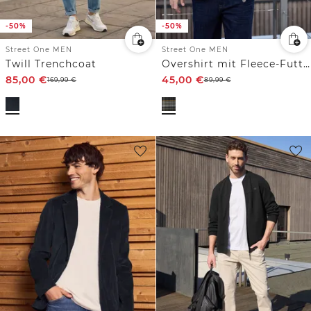
-50%
-50%
Street One MEN
Street One MEN
Twill Trenchcoat
Overshirt mit Fleece-Futter
85,00
€
45,00
€
169,99
€
89,99
€