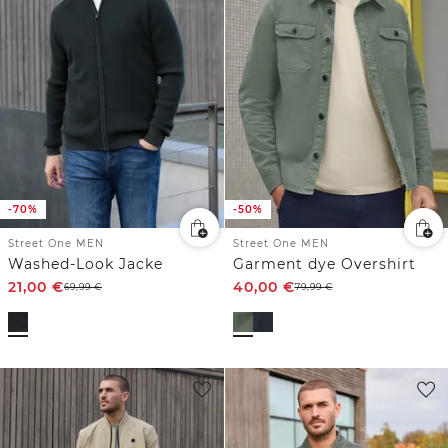
-70%
-50%
Street One MEN
Street One MEN
Washed-Look Jacke
Garment dye Overshirt
21,00
€
40,00
€
69,99
€
79,99
€