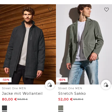
-50%
-60%
Street One MEN
Street One MEN
Jacke mit Wollanteil
Stretch Sakko
80,00
€
52,00
€
159,99
€
129,99
€