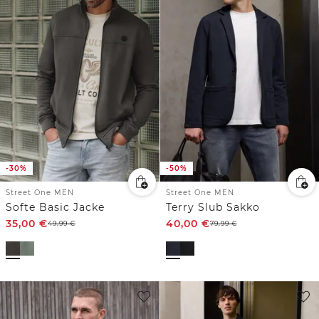
-30%
-50%
Street One MEN
Street One MEN
Softe Basic Jacke
Terry Slub Sakko
35,00
€
40,00
€
49,99
€
79,99
€