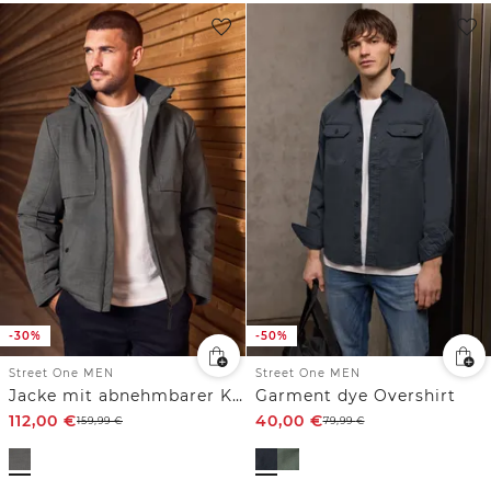
-30%
-50%
Street One MEN
Street One MEN
Jacke mit abnehmbarer Kapuze
Garment dye Overshirt
112,00
€
40,00
€
159,99
€
79,99
€