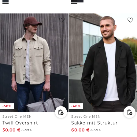
-50%
-40%
Street One MEN
Street One MEN
Twill Overshirt
Sakko mit Struktur
50,00
€
60,00
€
99,99
€
99,99
€