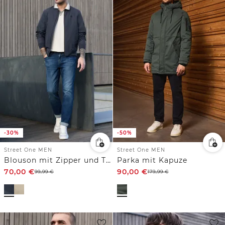
-30%
-50%
Street One MEN
Street One MEN
Blouson mit Zipper und Taschen
Parka mit Kapuze
70,00
€
90,00
€
99,99
€
179,99
€