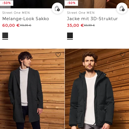
-50%
-50%
Street One MEN
Street One MEN
Melange-Look Sakko
Jacke mit 3D-Struktur
60,00
€
35,00
€
119,99
€
69,99
€