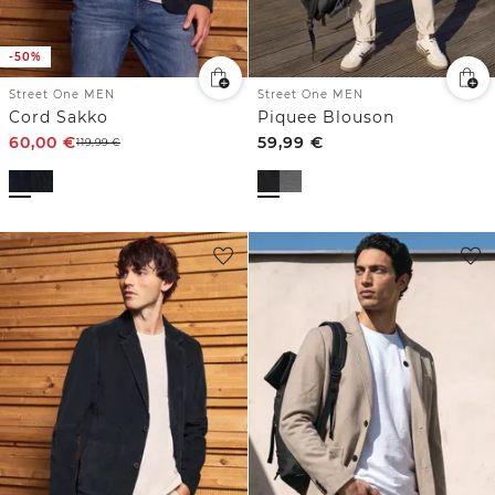
-50%
Street One MEN
Street One MEN
Cord Sakko
Piquee Blouson
60,00
€
59,99
€
119,99
€