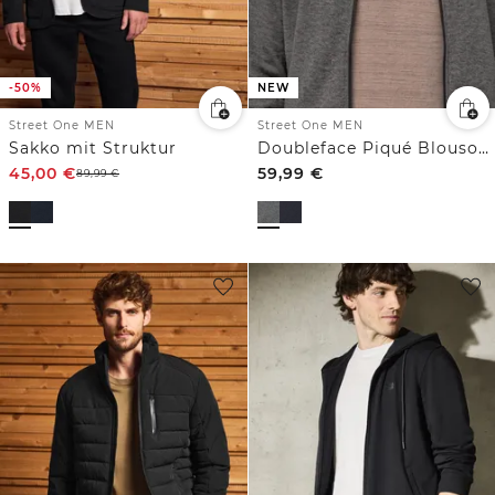
-50%
NEW
Street One MEN
Street One MEN
Sakko mit Struktur
Doubleface Piqué Blouson mit Zipper
45,00
€
59,99
€
89,99
€