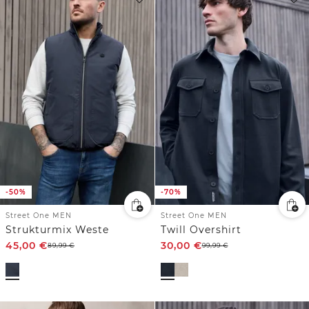
-50%
-70%
Street One MEN
Street One MEN
Strukturmix Weste
Twill Overshirt
45,00
€
30,00
€
89,99
€
99,99
€