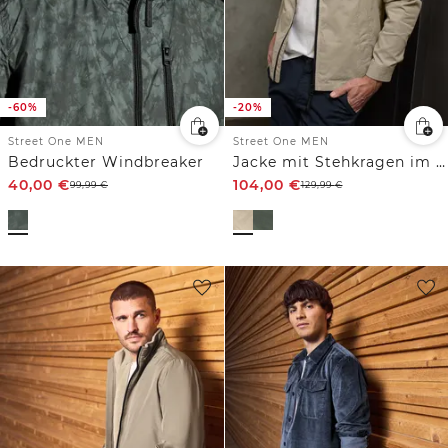
-60%
-20%
Street One MEN
Street One MEN
Bedruckter Windbreaker
Jacke mit Stehkragen im Washed-Look
40,00
€
104,00
€
99,99
€
129,99
€