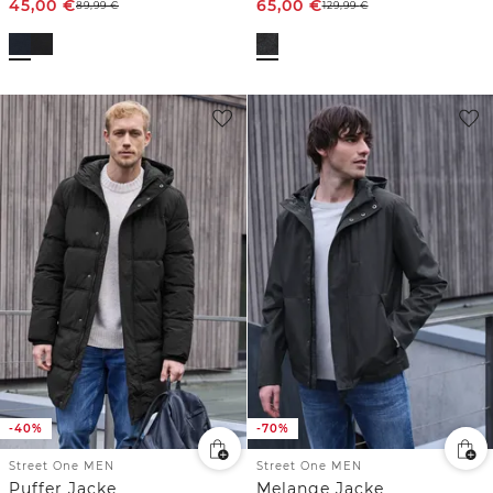
45,00
€
65,00
€
89,99
€
129,99
€
-40%
-70%
Street One MEN
Street One MEN
Puffer Jacke
Melange Jacke