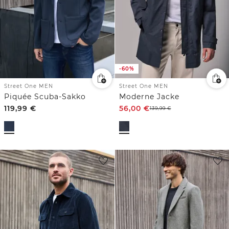
-60%
Street One MEN
Street One MEN
Piquée Scuba-Sakko
Moderne Jacke
119,99
€
56,00
€
139,99
€