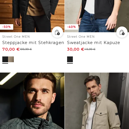
-50%
-40%
Street One MEN
Street One MEN
Steppjacke mit Stehkragen
Sweatjacke mit Kapuze
70,00
€
30,00
€
139,99
€
49,99
€