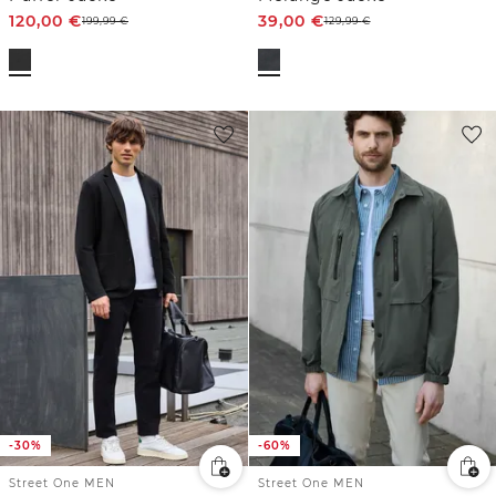
120,00
€
39,00
€
199,99
€
129,99
€
-30%
-60%
Street One MEN
Street One MEN