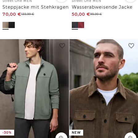
Street One MEN
Street One MEN
Steppjacke mit Stehkragen
Wasserabweisende Jacke
70,00
€
50,00
€
139,99
€
99,99
€
-30%
NEW