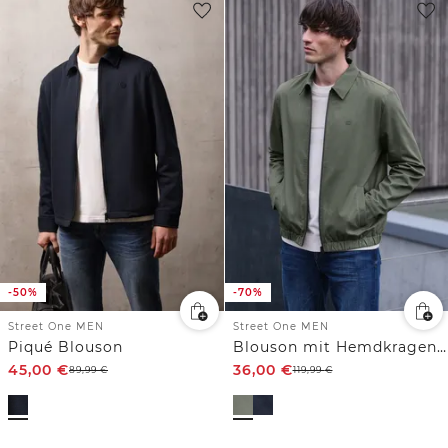
-50%
-70%
Street One MEN
Street One MEN
Piqué Blouson
Blouson mit Hemdkragen und Zipper
45,00
€
36,00
€
89,99
€
119,99
€