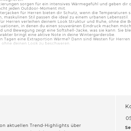
ttierungen sorgen für ein intensives Wärmegefühl und geben dir
acht jeden Outdoor-Moment mit.
terjacken für Herren bieten dir Schutz, wenn die Temperaturen si
, maskulinen Stil passen die ideal zu einem urbanen Lebensstil.
 für Herren verleihen deinem Look Struktur und Ruhe, ohne die B
Situationen, in denen du einen souveränen Eindruck machen möch
nd und Bewegung zeigt eine Softshell-Jacke, was sie kann: Sie bleib
harakter bringt eine aktive Note in deine Wintergarderobe.
en Tagen eine Extraportion Wärme? Dann sind Westen für Herren d
t, ohne deinen Look zu beschweren.
Herren von Street One Men presented by CEC
 CECIL setzt auf clevere Designs, die im Alltag echte Stärke zeig
äzise Verarbeitung und zeitlose Optik greifen hier nahtlos inein
ne Jacke genau das leistet, was ein Wintertag verlangt.
e, die mit jedem Tag mithalten
d by CECIL bekommst du Materialien, die halten, was sie verspre
 für Herren
suchst. Wasserabweisende Oberstoffe schützen dich
ausbalancieren. Dazu kommen robuste, pflegeleichte Gewebe, die
Navy oder Oliv sorgen dafür, dass dein Look modern und vielseit
K
ür milde und frostige Momente
05
e gut deine Herrenjacke dich durch den Winter bringt. Deshalb 
d. Leichtere Varianten eignen sich für milde Phasen und stärke
on aktuellen Trend-Highlights über
Se
lt sich gleichmäßig, damit nichts aufträgt und du dich frei bew