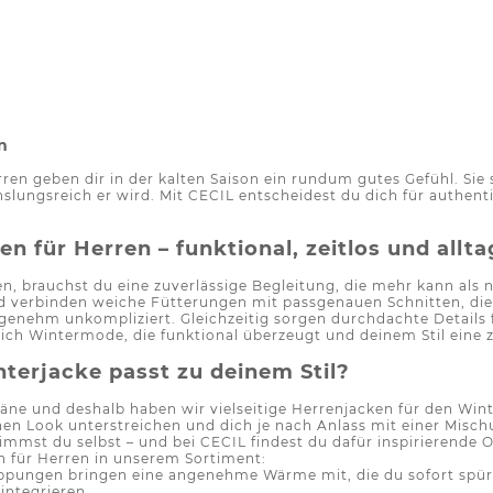
n
ren geben dir in der kalten Saison ein rundum gutes Gefühl. Si
slungsreich er wird. Mit CECIL entscheidest du dich für authenti
 für Herren – funktional, zeitlos und allt
n, brauchst du eine zuverlässige Begleitung, die mehr kann als 
verbinden weiche Fütterungen mit passgenauen Schnitten, die si
enehm unkompliziert. Gleichzeitig sorgen durchdachte Details f
dich Wintermode, die funktional überzeugt und deinem Stil eine
terjacke passt zu deinem Stil?
äne und deshalb haben wir vielseitige Herrenjacken für den Winte
chen Look unterstreichen und dich je nach Anlass mit einer Misc
timmst du selbst – und bei CECIL findest du dafür inspirierende 
n für Herren in unserem Sortiment:
eppungen bringen eine angenehme Wärme mit, die du sofort spürs
integrieren.