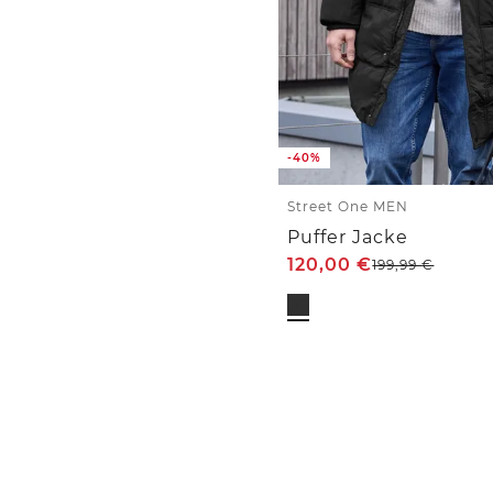
-40%
Street One MEN
Puffer Jacke
120,00
€
199,99
€