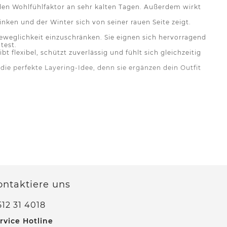
 den Wohlfühlfaktor an sehr kalten Tagen. Außerdem wirkt
nken und der Winter sich von seiner rauen Seite zeigt.
eweglichkeit einzuschränken. Sie eignen sich hervorragend
test.
t flexibel, schützt zuverlässig und fühlt sich gleichzeitig
ie perfekte Layering-Idee, denn sie ergänzen dein Outfit
IL – gemacht für kalte Tage
en und dir in jeder Situation ein gutes Tragegefühl geben.
ander. Jedes Modell entsteht mit dem Anspruch, zuverlässig
chen – egal, ob du eine dick gefütterte Winterjacke oder
 zuverlässig vor Schnee und Nässe, während atmungsaktive
 ihre Form auch nach vielen Einsätzen behalten.
ig kombinierbar bleibt.
ontaktiere uns
12 31 4018
verwenden wir Wattierungen, die auf unterschiedliche
re Füllungen halten dich auch bei Minusgraden verlässlich
rvice Hotline
egen kannst.