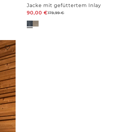
Jacke mit gefüttertem Inlay
90,00
€
179,99
€