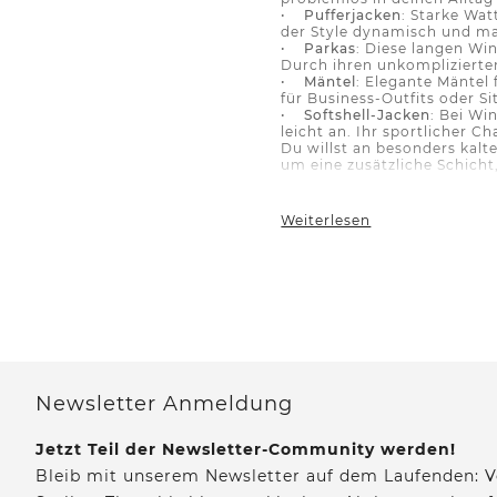
•
Pufferjacken
: Starke Wa
der Style dynamisch und m
•
Parkas
: Diese langen Win
Durch ihren unkomplizierten
•
Mäntel
: Elegante Mäntel
für Business-Outfits oder 
•
Softshell-Jacken
: Bei Wi
leicht an. Ihr sportlicher C
Du willst an besonders kalt
um eine zusätzliche Schich
Winterjacken für 
Weiterlesen
Street One Men presented by
Hochwertige Materialien, pr
zu funktionieren, damit dei
Strapazierfähige Stoff
Bei Street One Men presente
eine leichte
Übergangsjacke
Einsätze dein Körperklima 
Farbklassiker wie Schwarz, 
Newsletter Anmeldung
Die richtige Füllung f
Jetzt Teil der Newsletter-Community werden!
Die Fütterung bestimmt, wi
Temperaturen abgestimmt sin
Bleib mit unserem Newsletter auf dem Laufenden: V
warm. Jede Fütterung vertei