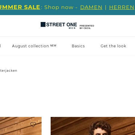
UMMER SALE
: Shop now -
DAMEN
|
HERREN
d
August collection ᴺᴱᵂ
Basics
Get the look
terjacken