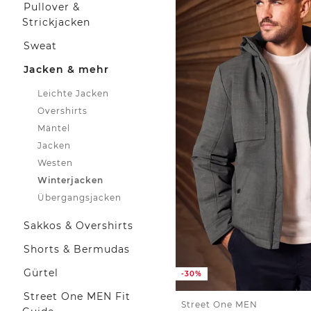
Pullover &
Strickjacken
Sweat
Jacken & mehr
Leichte Jacken
Overshirts
Mäntel
Jacken
Westen
Winterjacken
Übergangsjacken
Sakkos & Overshirts
Shorts & Bermudas
Gürtel
-30%
Street One MEN Fit
Street One MEN