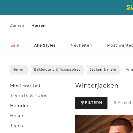
S
Damen
Herren
Sale
Alle Styles
Neuheiten
Most wante
Herren
Bekleidung & Accessoires
Jacken & mehr
Win
Winterjacken
Most wanted
T-Shirts & Polos
FILTERN
5 Artikel
Hemden
Hosen
Jeans