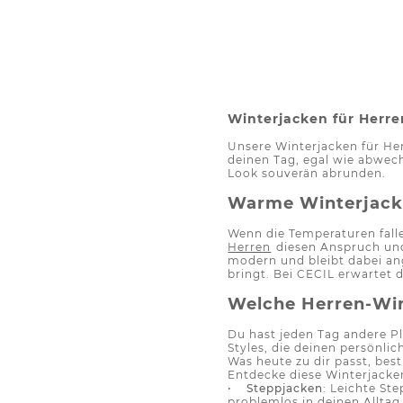
Winterjacken für Herre
Unsere Winterjacken für Her
deinen Tag, egal wie abwech
Look souverän abrunden.
Warme Winterjacken
Wenn die Temperaturen falle
Herren
diesen Anspruch und 
modern und bleibt dabei ang
bringt. Bei CECIL erwartet 
Welche Herren-Win
Du hast jeden Tag andere Pl
Styles, die deinen persönli
Was heute zu dir passt, bes
Entdecke diese Winterjacke
•
Steppjacken
: Leichte St
problemlos in deinen Alltag 