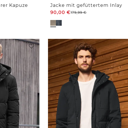
rer Kapuze
Jacke mit gefüttertem Inlay
90,00
€
179,99
€