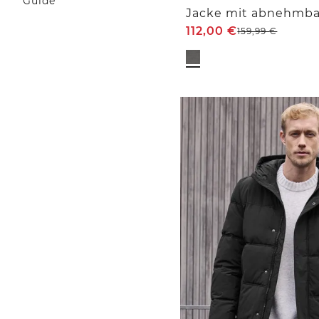
Guide
Jacke mit abnehmba
112,00
€
159,99
€