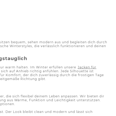
e sitzen bequem, sehen modern aus und begleiten dich durch
sche Winterstyles, die verlässlich funktionieren und deinen
agstauglich
nur warm halten. Im Winter erfüllen unsere
Jacken für
ch auf Anhieb richtig anfühlen. Jede Silhouette ist
ür Komfort, der dich zuverlässig durch die frostigen Tage
 zeitgemäße Richtung gibt.
r, die sich flexibel deinem Leben anpassen. Wir bieten dir
hung aus Wärme, Funktion und Leichtigkeit unterstützen.
Optionen.
t. Der Look bleibt clean und modern und lässt sich