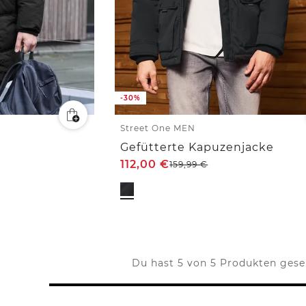
-30%
Street One MEN
Gefütterte Kapuzenjacke
112,00
€
159,99
€
Du hast 5 von 5 Produkten ges