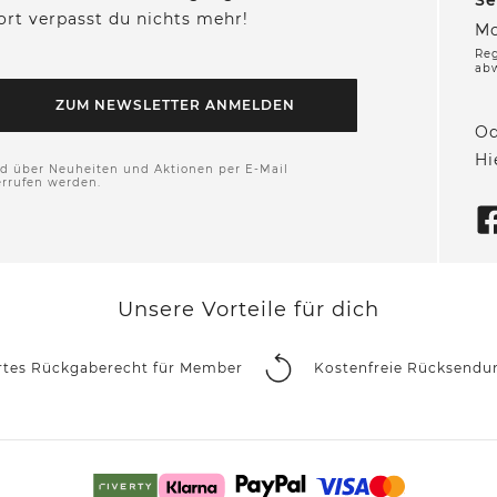
Se
fort verpasst du nichts mehr!
Mo
Reg
ab
ZUM NEWSLETTER ANMELDEN
Od
Hi
nd über Neuheiten und Aktionen per E-Mail
errufen werden.
Unsere Vorteile für dich
rtes Rückgaberecht für Member
Kostenfreie Rücksendu