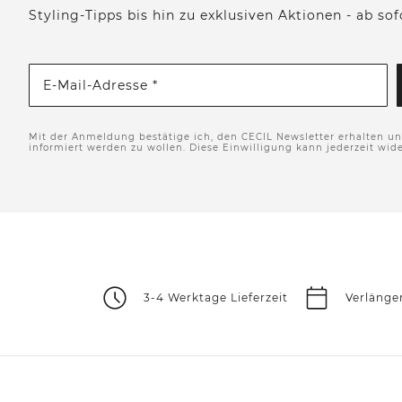
Styling-Tipps bis hin zu exklusiven Aktionen - ab so
E-Mail-Adresse *
Mit der Anmeldung bestätige ich, den CECIL Newsletter erhalten u
informiert werden zu wollen. Diese Einwilligung kann jederzeit wid
3-4 Werktage Lieferzeit
Verlänge