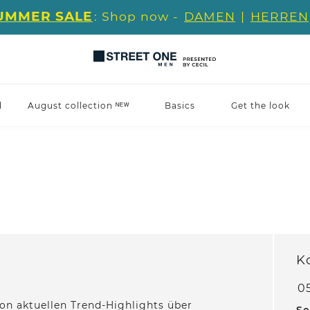
UMMER SALE
: Shop now -
DAMEN
|
HERREN
d
August collection ᴺᴱᵂ
Basics
Get the look
K
05
on aktuellen Trend-Highlights über