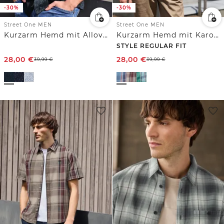
-30%
-30%
Street One MEN
Street One MEN
Kurzarm Hemd mit Allover-Print
Kurzarm Hemd mit Karomuster
STYLE REGULAR FIT
28,00
€
28,00
€
39,99
€
39,99
€