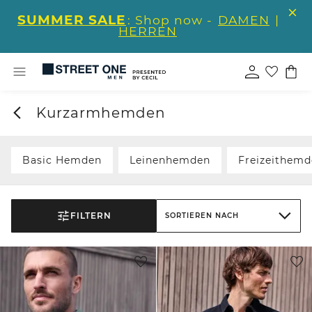
SUMMER SALE
: Shop now -
DAMEN
|
HERREN
Kurzarmhemden
Basic Hemden
Leinenhemden
Freizeithem
FILTERN
SORTIEREN NACH