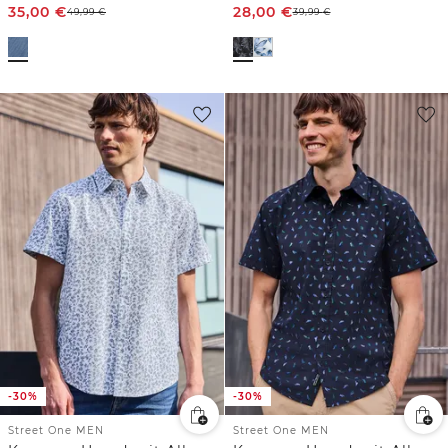
35,00
€
28,00
€
49,99
€
39,99
€
-30%
-30%
Street One MEN
Street One MEN