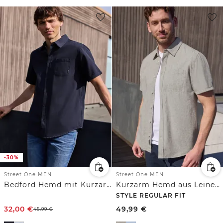
-30%
Street One MEN
Street One MEN
Bedford Hemd mit Kurzarm und Tasche
Kurzarm Hemd aus Leinenmix
STYLE REGULAR FIT
32,00
€
49,99
€
45,99
€