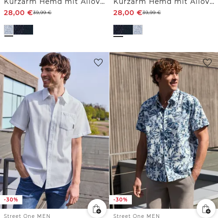
Kurzarm Hemd mit Allover-Print
Kurzarm Hemd mit Allover-Print
28,00
€
28,00
€
39,99
€
39,99
€
-30%
-30%
Street One MEN
Street One MEN