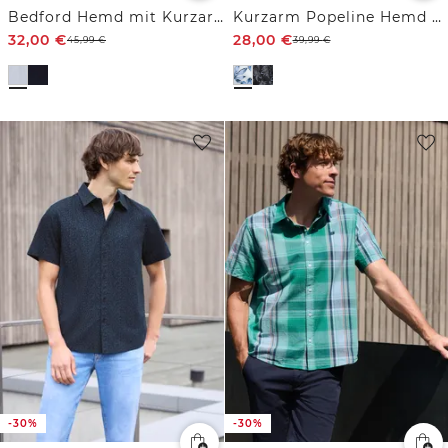
Bedford Hemd mit Kurzarm und Tasche
Kurzarm Popeline Hemd mit Print
32,00
€
28,00
€
45,99
€
39,99
€
-30%
-30%