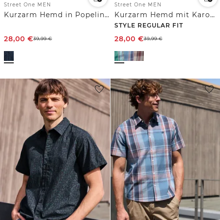
Street One MEN
Street One MEN
Kurzarm Hemd in Popeline-Qualität
Kurzarm Hemd mit Karomuster
STYLE REGULAR FIT
28,00
€
28,00
€
39,99
€
39,99
€