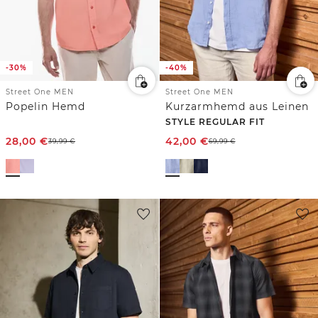
-30%
-40%
Street One MEN
Street One MEN
Popelin Hemd
Kurzarmhemd aus Leinen
STYLE REGULAR FIT
28,00
€
42,00
€
39,99
€
69,99
€