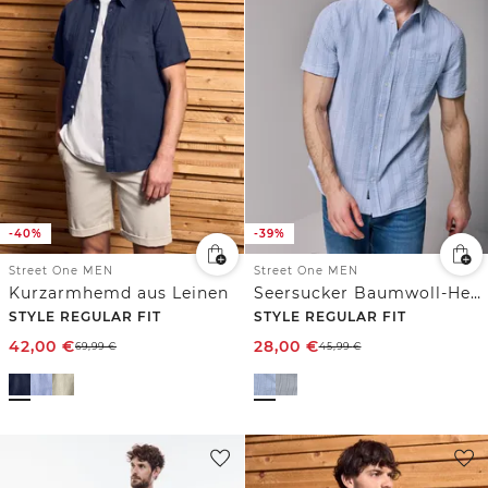
-40%
-39%
Street One MEN
Street One MEN
Kurzarmhemd aus Leinen
Seersucker Baumwoll-Hemd
STYLE REGULAR FIT
STYLE REGULAR FIT
42,00
€
28,00
€
69,99
€
45,99
€