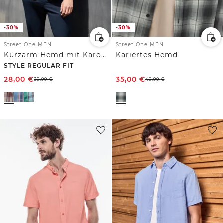
-30%
-30%
Street One MEN
Street One MEN
Kurzarm Hemd mit Karomuster
Kariertes Hemd
STYLE REGULAR FIT
28,00
€
35,00
€
39,99
€
49,99
€