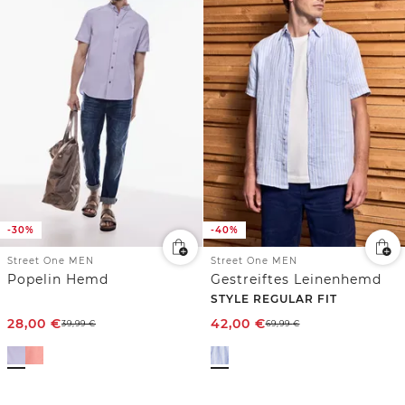
-30%
-40%
Street One MEN
Street One MEN
Popelin Hemd
Gestreiftes Leinenhemd
STYLE REGULAR FIT
28,00
€
42,00
€
39,99
€
69,99
€