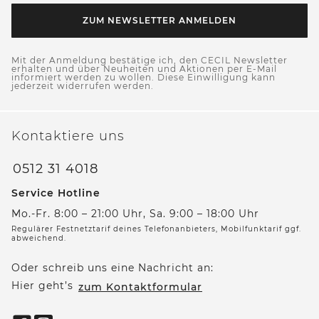
ZUM NEWSLETTER ANMELDEN
Mit der Anmeldung bestätige ich, den CECIL Newsletter
erhalten und über Neuheiten und Aktionen per E-Mail
informiert werden zu wollen. Diese Einwilligung kann
jederzeit widerrufen werden.
Kontaktiere uns
0512 31 4018
Service Hotline
Mo.-Fr. 8:00 – 21:00 Uhr, Sa. 9:00 – 18:00 Uhr
Regulärer Festnetztarif deines Telefonanbieters, Mobilfunktarif ggf.
abweichend.
Oder schreib uns eine Nachricht an:
Hier geht’s
zum Kontaktformular