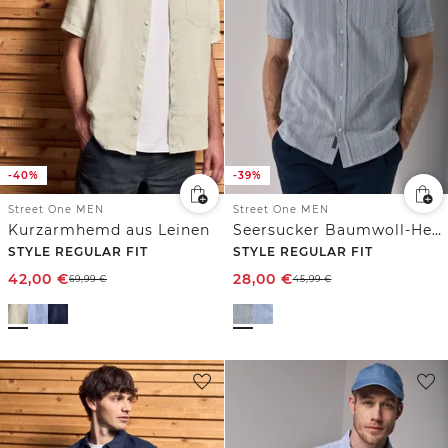
-40%
-39%
Street One MEN
Street One MEN
Kurzarmhemd aus Leinen
Seersucker Baumwoll-Hemd
STYLE REGULAR FIT
STYLE REGULAR FIT
42,00
€
28,00
€
69,99
€
45,99
€