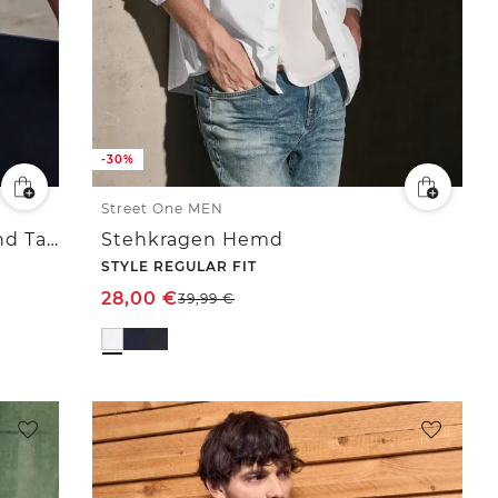
-30%
Street One MEN
Bedford Hemd mit Kurzarm und Tasche
Stehkragen Hemd
STYLE REGULAR FIT
28,00
€
39,99
€