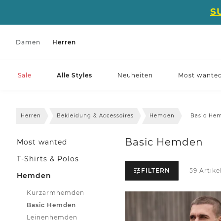
S
Damen
Herren
Sale
Alle Styles
Neuheiten
Most wante
Herren
Bekleidung & Accessoires
Hemden
Basic He
Basic Hemden
Most wanted
T-Shirts & Polos
FILTERN
59 Artike
Hemden
Kurzarmhemden
Basic Hemden
Leinenhemden