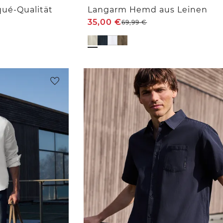
ué-Qualität
Langarm Hemd aus Leinen
35,00
€
69,99
€