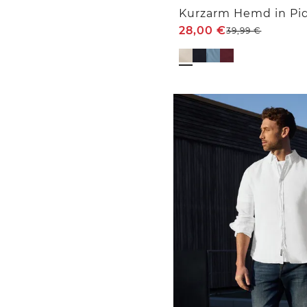
Kurzarm Hemd in Piq
28,00
€
39,99
€