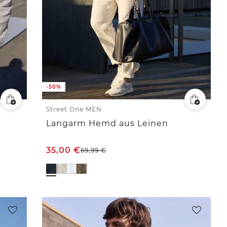
-50%
Street One MEN
x
Langarm Hemd aus Leinen
35,00
€
69,99
€