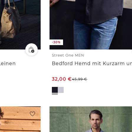
-30%
Street One MEN
Leinen
32,00
€
45,99
€