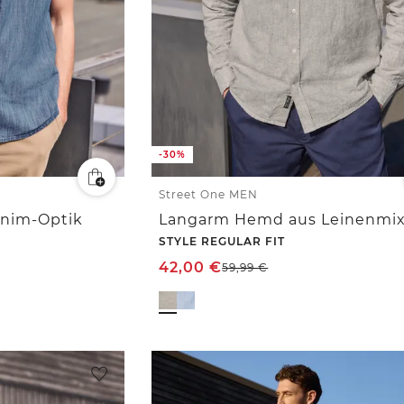
-30%
Street One MEN
nim-Optik
Langarm Hemd aus Leinenmi
STYLE REGULAR FIT
42,00
€
59,99
€