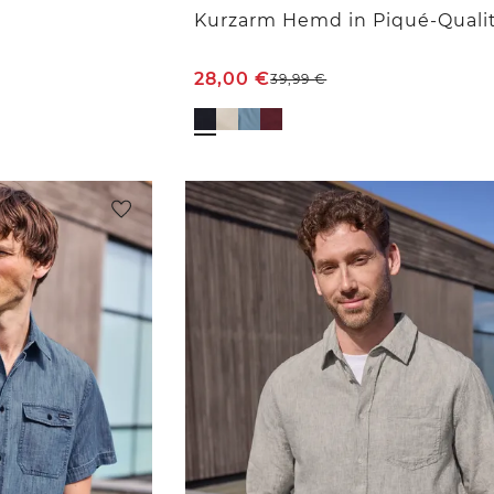
Kurzarm Hemd in Piqué-Quali
28,00
€
39,99
€