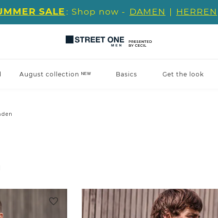
UMMER SALE
: Shop now -
DAMEN
|
HERREN
d
August collection ᴺᴱᵂ
Basics
Get the look
mden
l