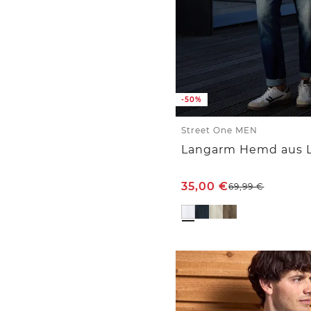
-50%
Street One MEN
Langarm Hemd aus 
35,00
€
69,99
€