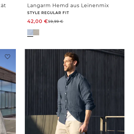
tät
Langarm Hemd aus Leinenmix
STYLE REGULAR FIT
42,00
€
59,99
€