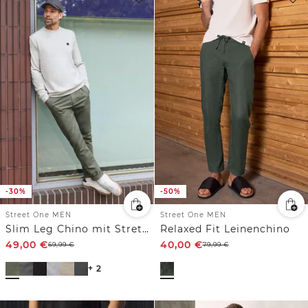
-30%
-50%
Street One MEN
Street One MEN
Slim Leg Chino mit Stretchbund
Relaxed Fit Leinenchino
49,00
€
40,00
€
69,99
€
79,99
€
+ 2