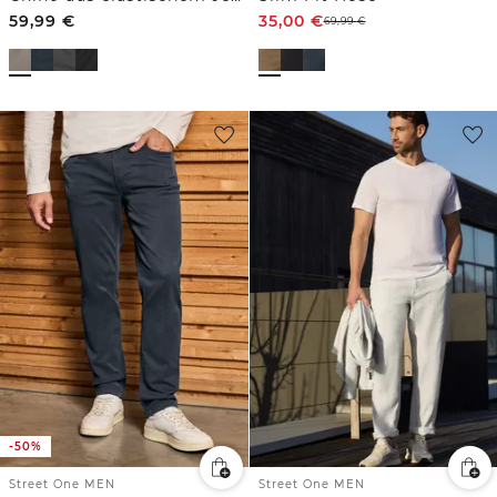
59,99
€
35,00
€
69,99
€
-50%
Street One MEN
Street One MEN