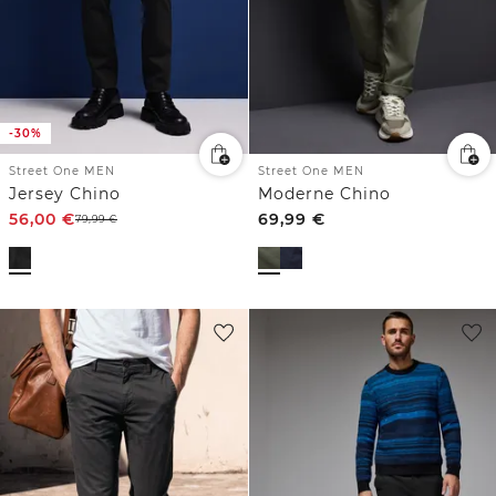
-30%
Street One MEN
Street One MEN
Jersey Chino
Moderne Chino
56,00
€
69,99
€
79,99
€