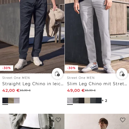
-30%
-30%
Street One MEN
Street One MEN
Straight Leg Chino in leichter Qualität
Slim Leg Chino mit Stretchbund
42,00
€
49,00
€
59,99
€
69,99
€
+ 2