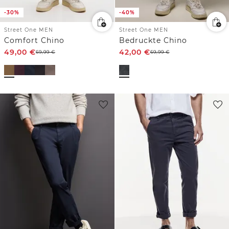
-30%
-40%
Street One MEN
Street One MEN
Comfort Chino
Bedruckte Chino
49,00
€
42,00
€
69,99
€
69,99
€