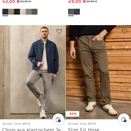
42,00
€
49,00
€
69,99
€
69,99
€
-50%
Street One MEN
Street One MEN
Chino aus elastischem Jersey mit Flexbund
Slim Fit Hose