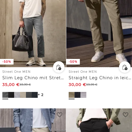
-50%
-50%
Street One MEN
Street One MEN
Slim Leg Chino mit Stretchbund
Straight Leg Chino in leichter Qualität
35,00
€
30,00
€
69,99
€
59,99
€
+ 2