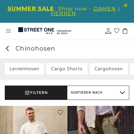
SUMMER SALE
: Shop now -
DAMEN
|
HERREN
Chinohosen
Leinenhosen
Cargo Shorts
Cargohosen
FILTERN
SORTIEREN NACH