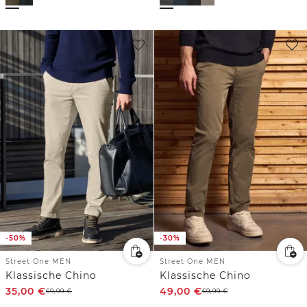
-50%
-30%
Street One MEN
Street One MEN
Klassische Chino
Klassische Chino
35,00
€
49,00
€
69,99
€
69,99
€