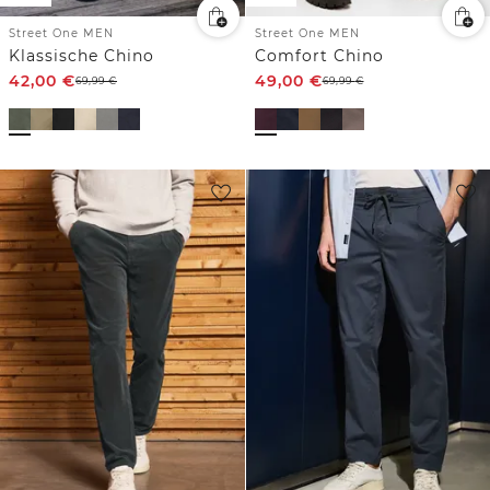
Street One MEN
Street One MEN
Klassische Chino
Comfort Chino
42,00
€
49,00
€
69,99
€
69,99
€