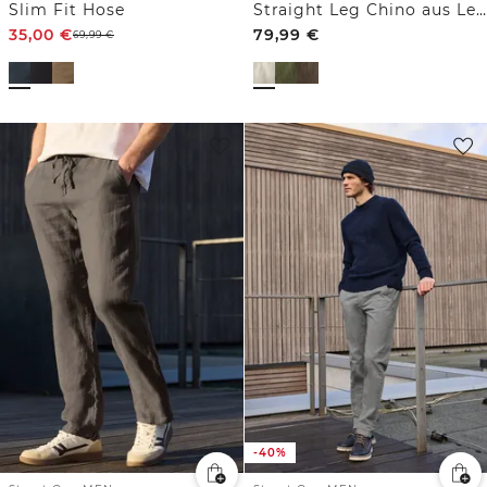
Slim Fit Hose
Straight Leg Chino aus Leinen
35,00
€
79,99
€
69,99
€
-40%