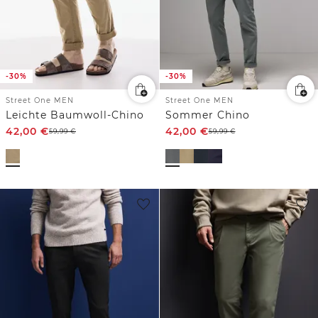
-30%
-30%
Street One MEN
Street One MEN
Leichte Baumwoll-Chino
Sommer Chino
42,00
€
42,00
€
59,99
€
59,99
€