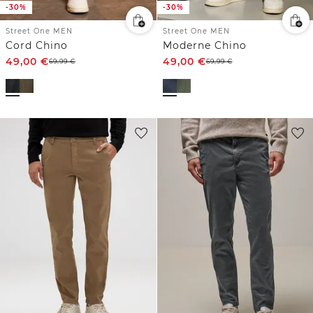
-30%
-30%
Street One MEN
Street One MEN
Cord Chino
Moderne Chino
49,00
€
49,00
€
69,99
€
69,99
€