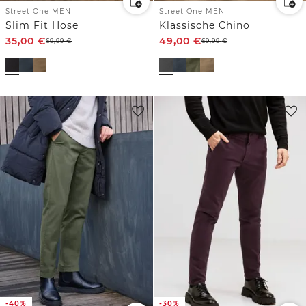
Street One MEN
Street One MEN
Slim Fit Hose
Klassische Chino
35,00
€
49,00
€
69,99
€
69,99
€
-40%
-30%