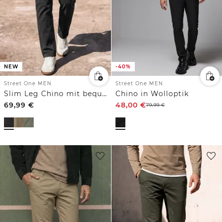
NEW
-40%
Street One MEN
Street One MEN
Slim Leg Chino mit bequemem Flexbund
Chino in Wolloptik
69,99
€
48,00
€
79,99
€