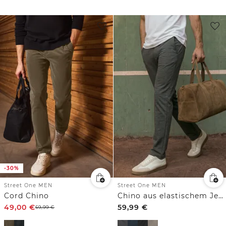
-30%
Street One MEN
Street One MEN
Cord Chino
Chino aus elastischem Jersey mit Flexbund
49,00
€
59,99
€
69,99
€