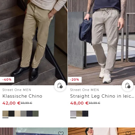
-40%
-20%
Street One MEN
Street One MEN
Klassische Chino
Straight Leg Chino in leichter Qualität
42,00
€
48,00
€
69,99
€
59,99
€