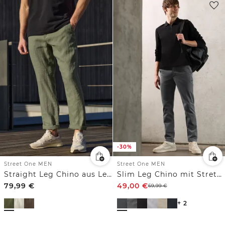
-30%
Street One MEN
Street One MEN
Straight Leg Chino aus Leinen
Slim Leg Chino mit Stretchbund
79,99
€
49,00
€
69,99
€
+ 2