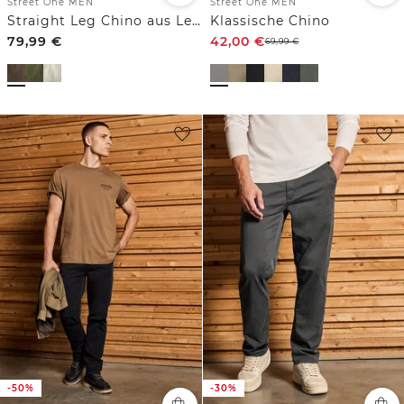
Street One MEN
Street One MEN
Straight Leg Chino aus Leinen
Klassische Chino
79,99
€
42,00
€
69,99
€
-50%
-30%