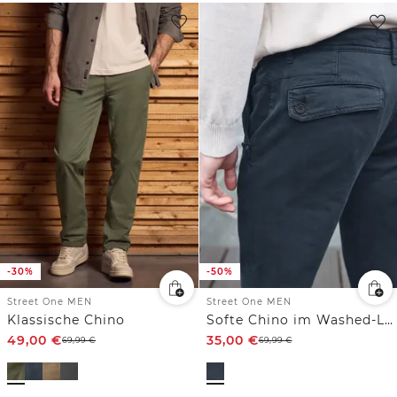
-30%
-50%
Street One MEN
Street One MEN
Klassische Chino
Softe Chino im Washed-Look
49,00
€
35,00
€
69,99
€
69,99
€