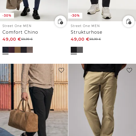
-30%
-30%
Street One MEN
Street One MEN
Comfort Chino
Strukturhose
49,00
€
49,00
€
69,99
€
69,99
€