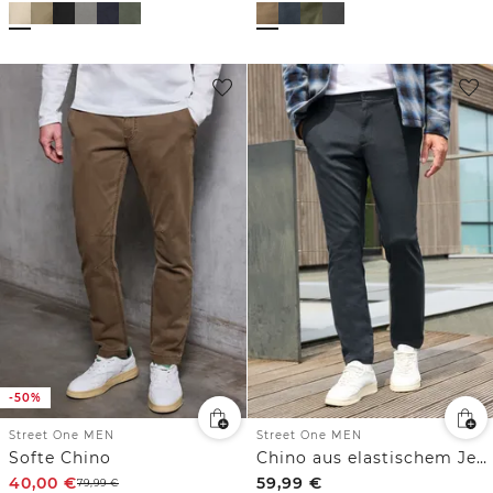
-50%
Street One MEN
Street One MEN
Softe Chino
Chino aus elastischem Jersey mit Flexbund
40,00
€
59,99
€
79,99
€