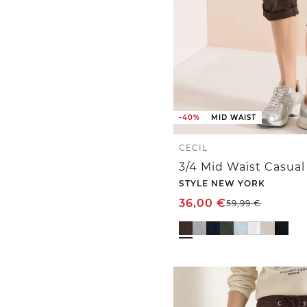
-40%
MID WAIST
CECIL
STYLE NEW YORK
36,00
€
59,99
€