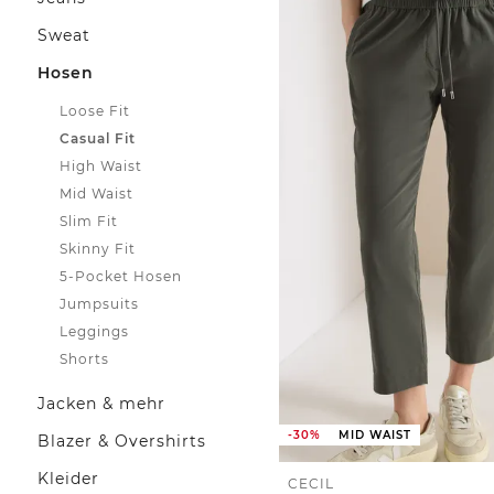
Sweat
Hosen
Loose Fit
Casual Fit
High Waist
Mid Waist
Slim Fit
Skinny Fit
5-Pocket Hosen
Jumpsuits
Leggings
Shorts
Jacken & mehr
-30%
MID WAIST
Blazer & Overshirts
Kleider
CECIL