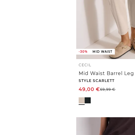
-30%
MID WAIST
CECIL
STYLE SCARLETT
49,00
€
69,99
€