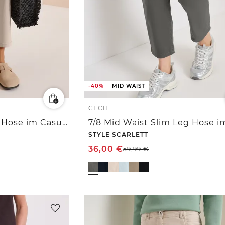
-40%
MID WAIST
CECIL
Mid Waist Barrel Leg Hose im Casual Fit
STYLE SCARLETT
36,00
€
59,99
€