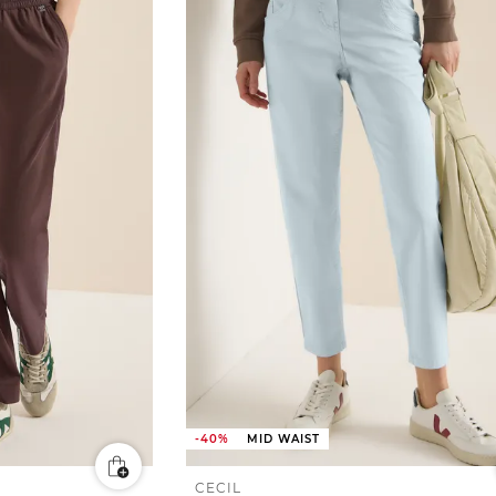
-40%
MID WAIST
CECIL