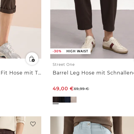
-30%
HIGH WAIST
Street One
3/4 Mid Waist Casual Fit Hose mit Turn Up
Barrel Leg Hose mit Schnallen
49,00
€
69,99
€