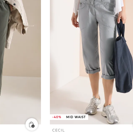
-40%
MID WAIST
CECIL