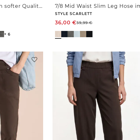
Chino im Casual Fit in softer Qualität
STYLE SCARLETT
36,00
€
59,99
€
+ 6