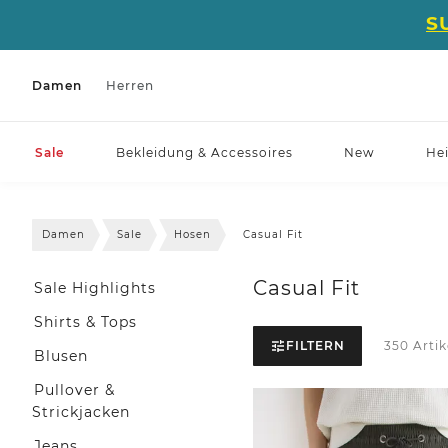
S
Damen
Herren
Sale
Bekleidung & Accessoires
New
He
Damen
Sale
Hosen
Casual Fit
Casual Fit
Sale Highlights
Shirts & Tops
FILTERN
350 Artik
Blusen
Pullover &
Strickjacken
Jeans