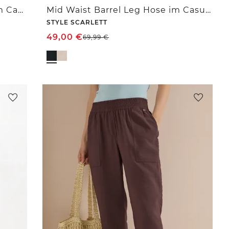
7/8 Mid Waist Slim Leg Hose im Casual Fit
Mid Waist Barrel Leg Hose im Casual Fit
STYLE SCARLETT
49,00
€
69,99
€