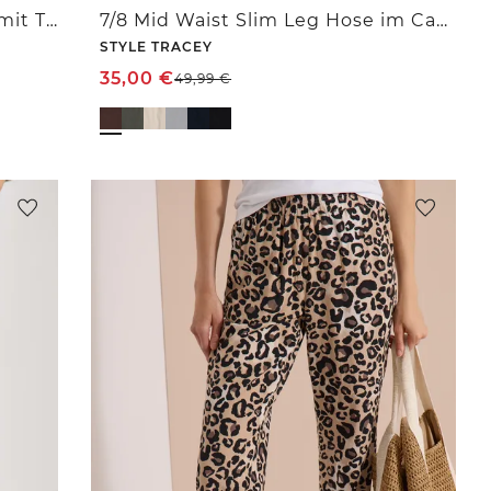
3/4 Mid Waist Casual Fit Hose mit Turn Up
7/8 Mid Waist Slim Leg Hose im Casual Fit
STYLE TRACEY
35,00
€
49,99
€