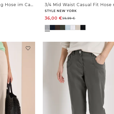
7/8 Mid Waist Slim Leg Hose im Casual Fit
STYLE NEW YORK
36,00
€
59,99
€