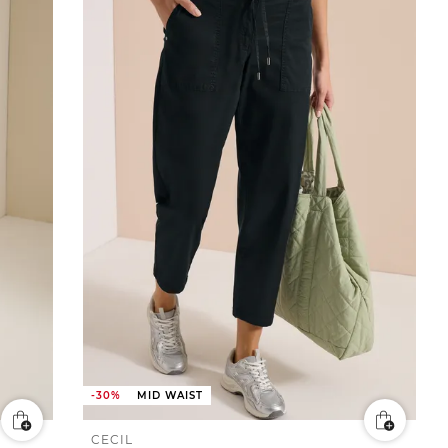
-30%
MID WAIST
CECIL