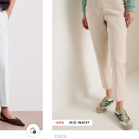
-40%
MID WAIST
CECIL