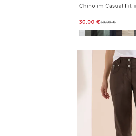
30,00
€
59,99
€