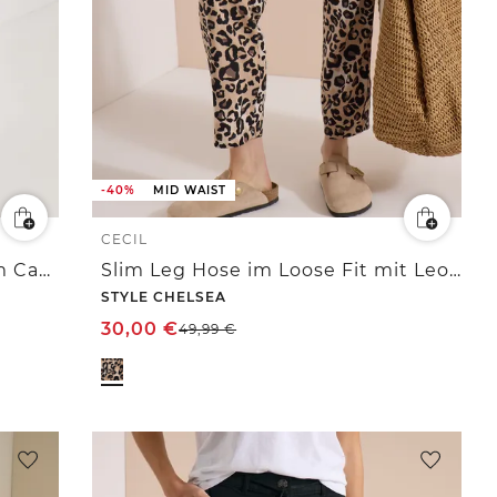
-40%
MID WAIST
CECIL
7/8 Mid Waist Slim Leg Hose im Casual Fit
Slim Leg Hose im Loose Fit mit Leo-Muster
STYLE CHELSEA
30,00
€
49,99
€