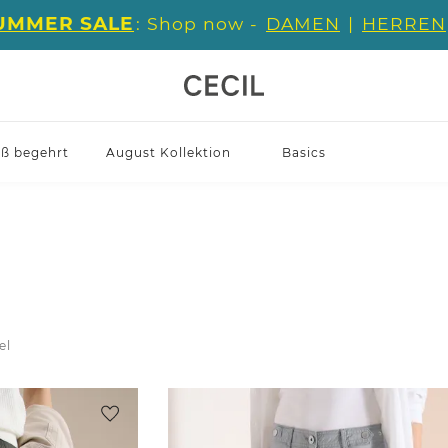
UMMER SALE
: Shop now -
DAMEN
|
HERREN
iß begehrt
August Kollektion
Basics
el