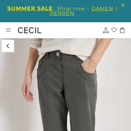
SUMMER SALE
: Shop now -
DAMEN
|
HERREN