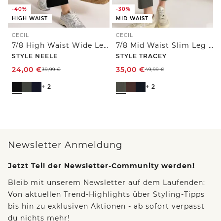
-40%
-30%
HIGH WAIST
MID WAIST
CECIL
CECIL
7/8 High Waist Wide Leg Jerseyhose im Loose Fit
7/8 Mid Waist Slim Leg Hose im Casual Fit
STYLE NEELE
STYLE TRACEY
24,00
€
35,00
€
39,99
€
49,99
€
+ 2
+ 2
Newsletter Anmeldung
Jetzt Teil der Newsletter-Community werden!
Bleib mit unserem Newsletter auf dem Laufenden:
Von aktuellen Trend-Highlights über Styling-Tipps
bis hin zu exklusiven Aktionen - ab sofort verpasst
du nichts mehr!