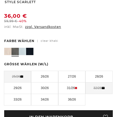
-
STYLE SCARLETT
36,00
€
59,99
€
-40%
inkl. MwSt.
zzgl. Versandkosten
FARBE WÄHLEN
|
clear khaki
GRÖSSE WÄHLEN
(W/L)
25/26
26/26
27/26
28/26
29/26
30/26
31/26
32/26
33/26
34/26
36/26
IN DEN WARENKORB