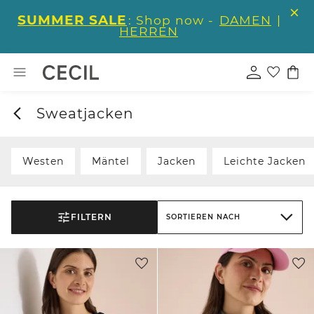
SUMMER SALE
: Shop now -
DAMEN
|
HERREN
Sweatjacken
Westen
Mäntel
Jacken
Leichte Jacken
FILTERN
SORTIEREN NACH