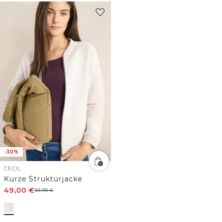
-30%
CECIL
Kurze Strukturjacke
49,00
€
69,99
€