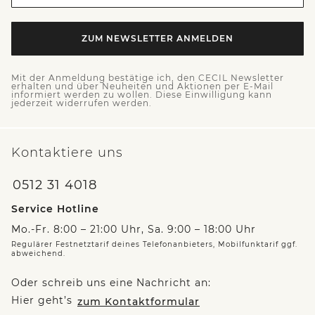
ZUM NEWSLETTER ANMELDEN
Mit der Anmeldung bestätige ich, den CECIL Newsletter
erhalten und über Neuheiten und Aktionen per E-Mail
informiert werden zu wollen. Diese Einwilligung kann
jederzeit widerrufen werden.
Kontaktiere uns
0512 31 4018
Service Hotline
Mo.-Fr. 8:00 – 21:00 Uhr, Sa. 9:00 – 18:00 Uhr
Regulärer Festnetztarif deines Telefonanbieters, Mobilfunktarif ggf.
abweichend.
Oder schreib uns eine Nachricht an:
Hier geht’s
zum Kontaktformular