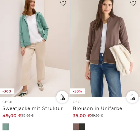
-30%
-50%
CECIL
CECIL
Sweatjacke mit Struktur
Blouson in Unifarbe
49,00
€
35,00
€
69,99
€
69,99
€