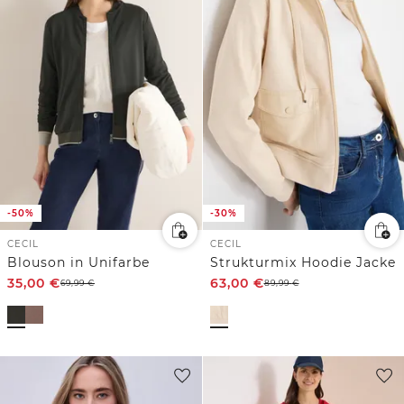
-50%
-30%
CECIL
CECIL
Blouson in Unifarbe
Strukturmix Hoodie Jacke
35,00
€
63,00
€
69,99
€
89,99
€