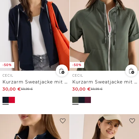
-50%
-50%
CECIL
CECIL
Kurzarm Sweatjacke mit Kapuze
Kurzarm Sweatjacke mit Zipper
30,00
€
30,00
€
59,99
€
59,99
€