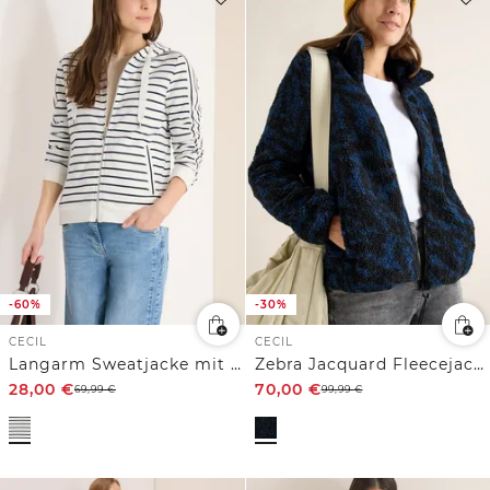
-60%
-30%
CECIL
CECIL
Langarm Sweatjacke mit Kapuze
Zebra Jacquard Fleecejacke
28,00
€
70,00
€
69,99
€
99,99
€