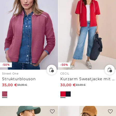
-50%
-50%
Street One
CECIL
Strukturblouson
Kurzarm Sweatjacke mit Kapuze
35,00
€
30,00
€
69,99
€
59,99
€