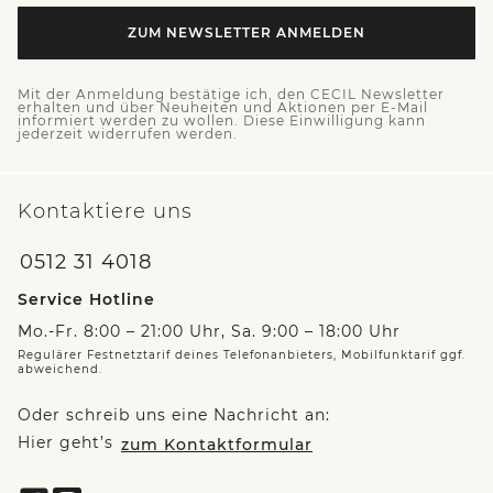
ZUM NEWSLETTER ANMELDEN
Mit der Anmeldung bestätige ich, den CECIL Newsletter
erhalten und über Neuheiten und Aktionen per E-Mail
informiert werden zu wollen. Diese Einwilligung kann
jederzeit widerrufen werden.
Kontaktiere uns
0512 31 4018
Service Hotline
Mo.-Fr. 8:00 – 21:00 Uhr, Sa. 9:00 – 18:00 Uhr
Regulärer Festnetztarif deines Telefonanbieters, Mobilfunktarif ggf.
abweichend.
Oder schreib uns eine Nachricht an:
Hier geht’s
zum Kontaktformular