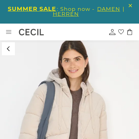
SUMMER SALE
: Shop now -
DAMEN
|
HERREN