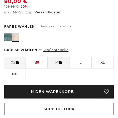
80,00
€
159,99
€
-50%
inkl. MwSt.
zzgl. Versandkosten
FARBE WÄHLEN
|
teddy vanilla white
GRÖSSE WÄHLEN
Größentabelle
|
XS
S
M
L
XL
XXL
IN DEN WARENKORB
SHOP THE LOOK