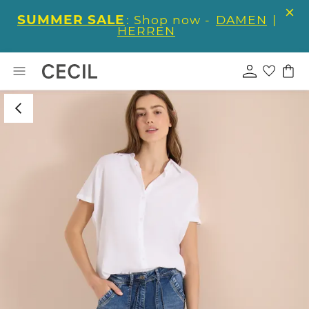
SUMMER SALE
: Shop now -
DAMEN
|
HERREN