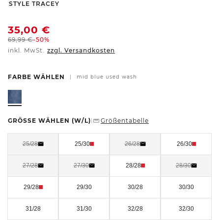
-
STYLE TRACEY
35,00
€
69,99
€
-50%
inkl. MwSt.
zzgl. Versandkosten
FARBE WÄHLEN
|
mid blue used wash
GRÖSSE WÄHLEN
(W/L)
Größentabelle
|
25/28
25/30
26/28
26/30
27/28
27/30
28/28
28/30
29/28
29/30
30/28
30/30
31/28
31/30
32/28
32/30