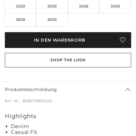
33/28
33/30
34/28
34/30
36/28
36/30
IN DEN WARENKORB
SHOP THE LOOK
Produktbeschreibung
Art. Nr.: B38079610235
Highlights
Denim
Casual Fit