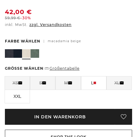
42,00
€
59,99
€
-30%
inkl. MwSt.
zzgl. Versandkosten
FARBE WÄHLEN
|
macadamia beige
GRÖSSE WÄHLEN
Größentabelle
|
XS
S
M
L
XL
XXL
IN DEN WARENKORB
SHOP THE LOOK