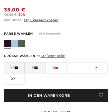
35,00
€
49,99
€
-30%
inkl. MwSt.
zzgl. Versandkosten
FARBE WÄHLEN
|
rich burgundy
GRÖSSE WÄHLEN
Größentabelle
|
XS
S
M
L
XL
XXL
IN DEN WARENKORB
SHOP THE LOOK