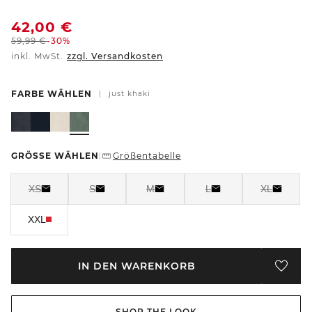
42,00
€
59,99
€
-30%
inkl. MwSt.
zzgl. Versandkosten
FARBE WÄHLEN
|
just khaki
GRÖSSE WÄHLEN
Größentabelle
|
XS
S
M
L
XL
XXL
IN DEN WARENKORB
SHOP THE LOOK