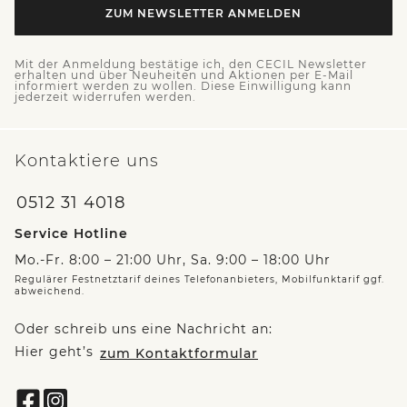
ZUM NEWSLETTER ANMELDEN
Mit der Anmeldung bestätige ich, den CECIL Newsletter
erhalten und über Neuheiten und Aktionen per E-Mail
informiert werden zu wollen. Diese Einwilligung kann
jederzeit widerrufen werden.
Kontaktiere uns
0512 31 4018
Service Hotline
Mo.-Fr. 8:00 – 21:00 Uhr, Sa. 9:00 – 18:00 Uhr
Regulärer Festnetztarif deines Telefonanbieters, Mobilfunktarif ggf.
abweichend.
Oder schreib uns eine Nachricht an:
Hier geht’s
zum Kontaktformular