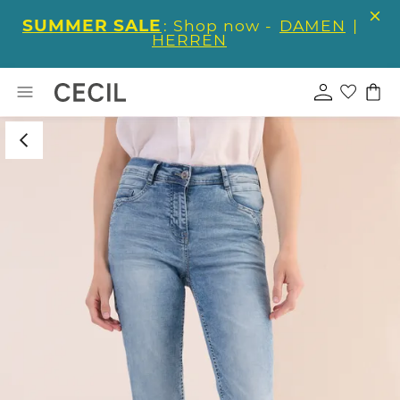
SUMMER SALE
: Shop now -
DAMEN
|
HERREN