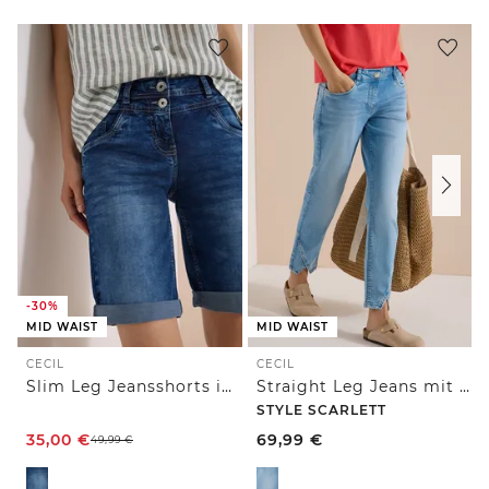
-30%
MID WAIST
MID WAIST
CECIL
CECIL
Slim Leg Jeansshorts im Casual Fit
Straight Leg Jeans mit Nietendetails
STYLE SCARLETT
35,00
€
69,99
€
49,99
€