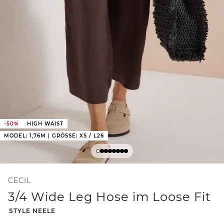
-50%
HIGH WAIST
MODEL: 1,76M | GRÖSSE: XS / L26
CECIL
3/4 Wide Leg Hose im Loose Fit
-
STYLE NEELE