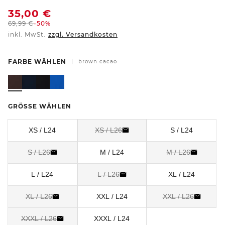
35,00
€
69,99
€
-50%
inkl. MwSt.
zzgl. Versandkosten
FARBE WÄHLEN
|
brown cacao
GRÖSSE WÄHLEN
XS / L24
XS / L26
S / L24
S / L26
M / L24
M / L26
L / L24
L / L26
XL / L24
XL / L26
XXL / L24
XXL / L26
XXXL / L26
XXXL / L24