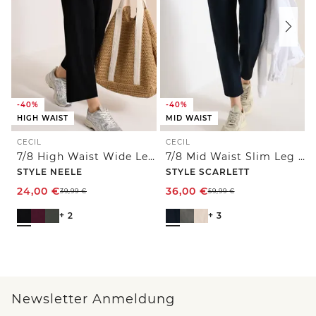
-40%
-40%
HIGH WAIST
MID WAIST
CECIL
CECIL
7/8 High Waist Wide Leg Jerseyhose im Loose Fit
7/8 Mid Waist Slim Leg Hose im Casual Fit
STYLE NEELE
STYLE SCARLETT
24,00
€
36,00
€
39,99
€
59,99
€
+ 2
+ 3
Newsletter Anmeldung