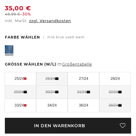
35,00
€
49,99
€
-30%
inkl. MwSt.
zzgl. Versandkosten
FARBE WÄHLEN
|
mid blue used wash
GRÖSSE WÄHLEN
(W/L)
Größentabelle
|
25/24
26/24
27/24
28/24
29/24
30/24
31/24
32/24
33/24
34/24
36/24
38/24
IN DEN WARENKORB