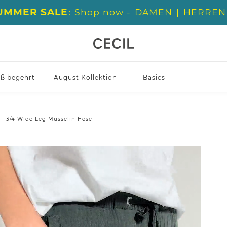
UMMER SALE
: Shop now -
DAMEN
|
HERREN
iß begehrt
August Kollektion
Basics
3/4 Wide Leg Musselin Hose