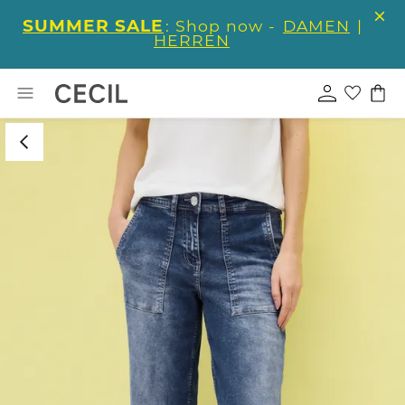
SUMMER SALE
: Shop now -
DAMEN
|
HERREN