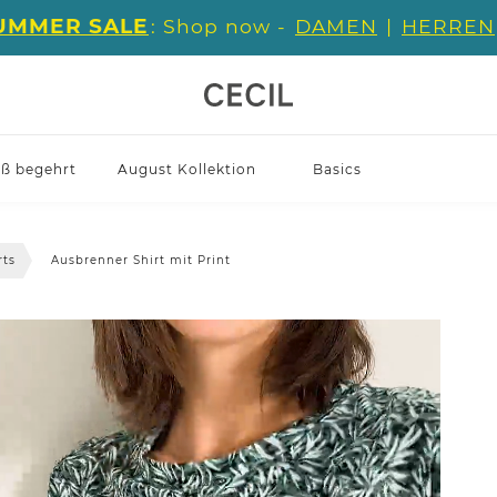
UMMER SALE
: Shop now -
DAMEN
|
HERREN
iß begehrt
August Kollektion
Basics
rts
Ausbrenner Shirt mit Print