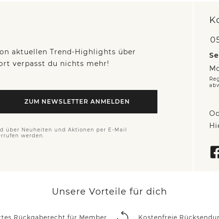
K
05
on aktuellen Trend-Highlights über
Se
fort verpasst du nichts mehr!
Mo
Reg
ab
ZUM NEWSLETTER ANMELDEN
Od
Hi
nd über Neuheiten und Aktionen per E-Mail
errufen werden.
Unsere Vorteile für dich
rtes Rückgaberecht für Member
Kostenfreie Rücksendu